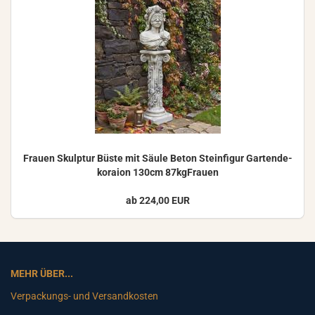
Frau­en Skulp­tur Büste mit Säule Beton Stein­fi­gur Gar­ten­de­
ko­rai­on 130cm 87kgFrauen
ab 224,00 EUR
MEHR ÜBER...
Verpackungs- und Versandkosten