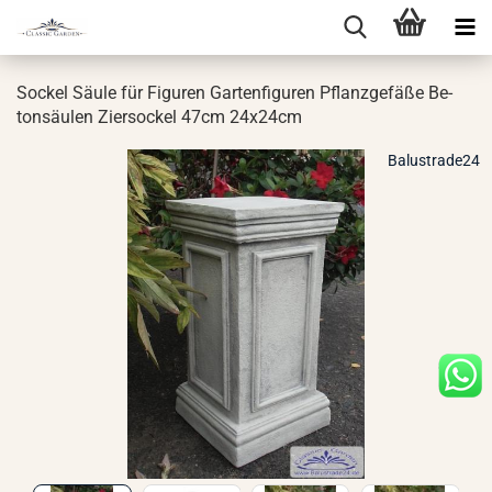
So­ckel Säule für Fi­gu­ren Gar­ten­fi­gu­ren Pflanz­ge­fä­ße Be­
ton­säu­len Zier­so­ckel 47cm 24x24cm
Balustrade24