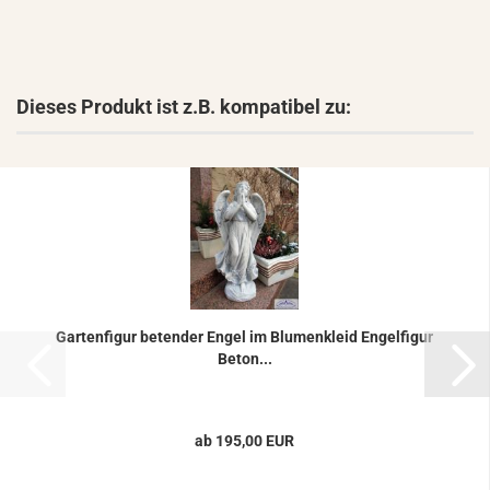
Dieses Produkt ist z.B. kompatibel zu:
Gar­ten­fi­gur be­ten­der Engel im Blu­men­kleid En­gel­fi­gur
Beton...
ab 195,00 EUR