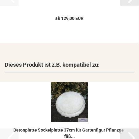
ab 129,00 EUR
Dieses Produkt ist z.B. kompatibel zu:
Be­ton­plat­te So­ckel­plat­te 37cm für Gar­ten­fi­gur Pflanz­ge­
fäß...