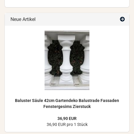
Neue Artikel
Ba­lus­ter Säule 42cm Gar­ten­de­ko Ba­lus­tra­de Fas­sa­den
Fens­ter­ge­sims Zier­stuck
36,90 EUR
36,90 EUR pro 1 Stück