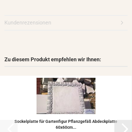
Kundenrezensionen
Zu diesem Produkt empfehlen wir Ihnen:
So­ckel­plat­te für Gar­ten­fi­gur Pflanz­ge­fäß Ab­deck­plat­te
60x60cm...