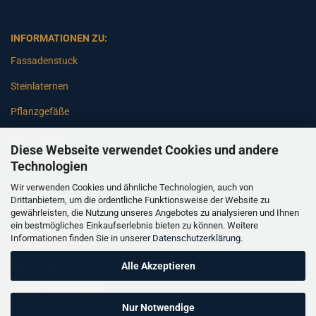
INFORMATIONEN ZU:
Fassadenstuck
Steinlaternen
Pflanzgefäße
Betonsäulen
Diese Webseite verwendet Cookies und andere
Gartenbänke
Technologien
Wir verwenden Cookies und ähnliche Technologien, auch von
Pfeiler
Drittanbietern, um die ordentliche Funktionsweise der Website zu
gewährleisten, die Nutzung unseres Angebotes zu analysieren und Ihnen
Gartenbrunnen
ein bestmögliches Einkaufserlebnis bieten zu können. Weitere
Informationen finden Sie in unserer
Datenschutzerklärung
.
Gartenfiguren
Balustraden
Alle Akzeptieren
Säulen Verkleidungen
Nur Notwendige