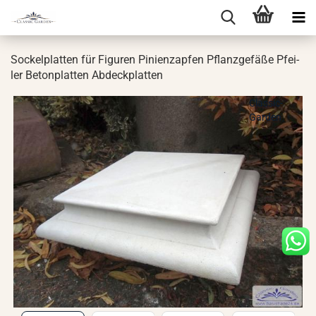
So­ckel­plat­ten für Fi­gu­ren Pi­ni­en­zap­fen Pflanz­ge­fä­ße Pfei­
ler Be­ton­plat­ten Ab­deck­plat­ten
Classic-
Garden