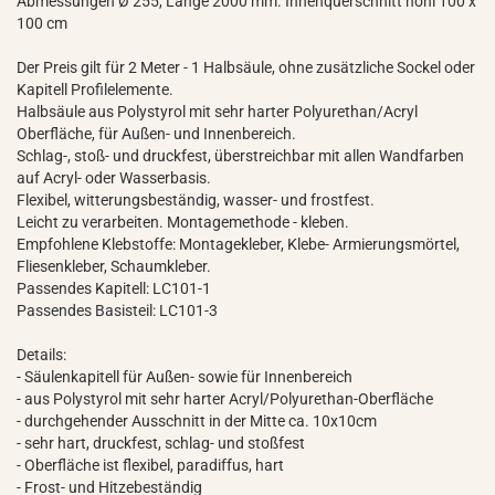
Abmessungen Ø 255, Länge 2000 mm. Innenquerschnitt hohl 100 x
100 cm
Der Preis gilt für 2 Meter - 1 Halbsäule, ohne zusätzliche Sockel oder
Kapitell Profilelemente.
Halbsäule aus Polystyrol mit sehr harter Polyurethan/Acryl
Oberfläche, für Außen- und Innenbereich.
Schlag-, stoß- und druckfest, überstreichbar mit allen Wandfarben
auf Acryl- oder Wasserbasis.
Flexibel, witterungsbeständig, wasser- und frostfest.
Leicht zu verarbeiten. Montagemethode - kleben.
Empfohlene Klebstoffe: Montagekleber, Klebe- Armierungsmörtel,
Fliesenkleber, Schaumkleber.
Passendes Kapitell: LC101-1
Passendes Basisteil: LC101-3
Details:
- Säulenkapitell für Außen- sowie für Innenbereich
- aus Polystyrol mit sehr harter Acryl/Polyurethan-Oberfläche
- durchgehender Ausschnitt in der Mitte ca. 10x10cm
- sehr hart, druckfest, schlag- und stoßfest
- Oberfläche ist flexibel, paradiffus, hart
- Frost- und Hitzebeständig