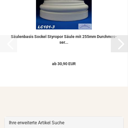
Säu­len­ba­sis So­ckel Sty­ro­por Säule mit 255mm Durch­mes­
ser...
ab 30,90 EUR
Ihre erweiterte Artikel Suche