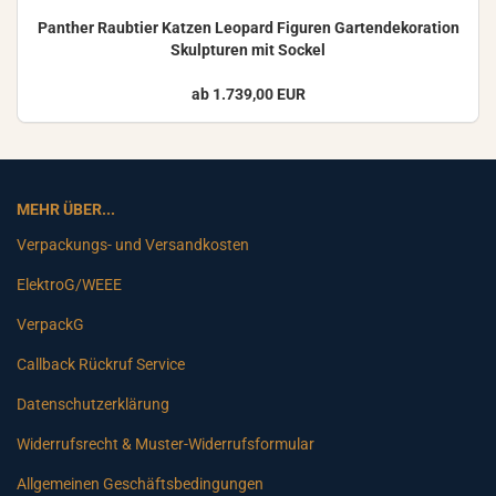
Pan­ther Raub­tier Kat­zen Leo­pard Fi­gu­ren Gar­ten­de­ko­ra­ti­on
Skulp­tu­ren mit So­ckel
ab 1.739,00 EUR
MEHR ÜBER...
Verpackungs- und Versandkosten
ElektroG/WEEE
VerpackG
Callback Rückruf Service
Datenschutzerklärung
Widerrufsrecht & Muster-Widerrufsformular
Allgemeinen Geschäftsbedingungen