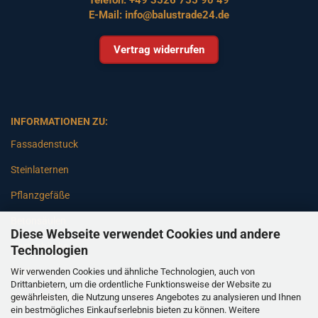
E-Mail:
info@balustrade24.de
Vertrag widerrufen
INFORMATIONEN ZU:
Fassadenstuck
Steinlaternen
Pflanzgefäße
Betonsäulen
Diese Webseite verwendet Cookies und andere
Gartenbänke
Technologien
Wir verwenden Cookies und ähnliche Technologien, auch von
Pfeiler
Drittanbietern, um die ordentliche Funktionsweise der Website zu
gewährleisten, die Nutzung unseres Angebotes zu analysieren und Ihnen
Gartenbrunnen
ein bestmögliches Einkaufserlebnis bieten zu können. Weitere