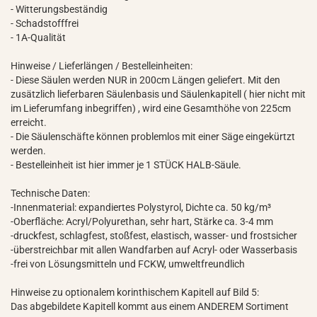
- Witterungsbeständig
- Schadstofffrei
- 1A-Qualität
Hinweise / Lieferlängen / Bestelleinheiten:
- Diese Säulen werden NUR in 200cm Längen geliefert. Mit den
zusätzlich lieferbaren Säulenbasis und Säulenkapitell ( hier nicht mit
im Lieferumfang inbegriffen) , wird eine Gesamthöhe von 225cm
erreicht.
- Die Säulenschäfte können problemlos mit einer Säge eingekürtzt
werden.
- Bestelleinheit ist hier immer je 1 STÜCK HALB-Säule.
Technische Daten:
-Innenmaterial: expandiertes Polystyrol, Dichte ca. 50 kg/m³
-Oberfläche: Acryl/Polyurethan, sehr hart, Stärke ca. 3-4 mm
-druckfest, schlagfest, stoßfest, elastisch, wasser- und frostsicher
-überstreichbar mit allen Wandfarben auf Acryl- oder Wasserbasis
-frei von Lösungsmitteln und FCKW, umweltfreundlich
Hinweise zu optionalem korinthischem Kapitell auf Bild 5:
Das abgebildete Kapitell kommt aus einem ANDEREM Sortiment