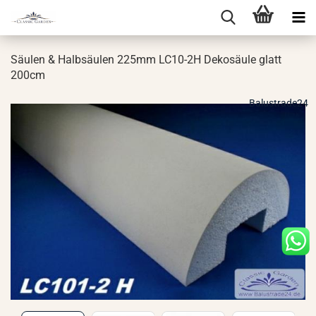
Säu­len & Halb­säu­len 225mm LC10-​2H De­ko­säu­le glatt
200cm
Balustrade24