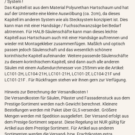
/ System !
Das Kapitell ist aus dem Material Polyurethan Hartschaum und hat
auf der Unterseite eine kleine Auswölbung (ca. 2cm), da dieses
Kapitell im anderen System wie als Stecksystem konzipiert ist. Dies
kann man mit einer Handsäge / Fuchsschwanzsäge bei Bedarf
abtrennen. Für HALB-Säulenschäfte kann man dieses leichte
Kapitell aus Hartschaum auch mit einer Handsäge auftrennen und
wieder mit Montagekleber zusammenfügen. Maßlich und optisch
passen jedoch Säulenschaft und das wesentlich schönere
korinthische Kapitell aufeinander. Weitere passende Säulenschäfte
zu diesem korinthischem Kapitell, sind dann auch alle anderen
Säulen mit einem Außendurchmesser von 255mm wie die Artikel:
LC101-2H, LC104-21H, LC101-21H, LC101-2F, LC104-21F und
LC101-21F . Für Rückfragen stehen wir ihnen gern zur Verfügung.
Hinweis zur Berechnung der Versandkosten !
Die Versandkosten für Säulen, Pilaster und Fassadenstuck aus dem
Prestige-Sortiment werden nach Gewicht berechnet. Kleinere
Bestellungen werden mit Paket über GLS versendet. Größere
Mengen werden mit Spedition ausgeliefert. Der Versand erfolgt aus
dem Presige-Sortiment separat. Diese Regelung ist NUR gültig für
Artikel aus dem Prestige Sortiment. Für Artikel aus anderen
Sortimenten werden die Versand- bzw. Frachtkosten extra