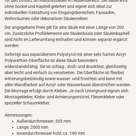
für den Einsatz an Hausfassaden im Außenbereich. Die Säule wird
ohne Sockel und Kapitell geliefert und eignet sich ideal zur
individuellen Gestaltung von Eingangsbereichen, Fassaden,
Wohnräumen oder dekorativen Säulenreihen.
Der angegebene Preis gilt für eine Säule mit einer Länge von 200
cm. Zusätzliche Profilelemente wie Säulenbasis oder Säulenkapitell
sind nicht im Lieferumfang enthalten und können separat ergänzt
werden.
Gefertigt aus expandiertem Polystyrol mit einer sehr harten Acryl-
Polyurethan-Oberfläche ist diese Säule besonders
widerstandsfähig. Sie ist schlag-, stoß- und druckfest, gleichzeitig
aber leicht und einfach zu verarbeiten. Die Oberfläche ist flexibel,
witterungsbeständig sowie wasser- und frostfest und kann mit
allen Wandfarben auf Acryl- oder Wasserbasis überstrichen werden.
Die Montage erfolgt durch Kleben. Je nach Untergrund eignen sich
Montagekleber, Klebe- und Armierungsmörtel, Fliesenkleber oder
spezieller Schaumkleber.
Abmessungen:
Außendurchmesser: 305 mm
Länge: 2000 mm
Innendurchmesser hohl: ca. 190 mm