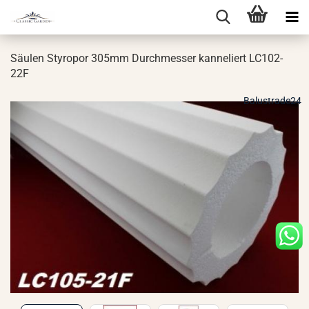
Säu­len Sty­ro­por 305mm Durch­mes­ser kan­ne­liert LC102-​
22F
Balustrade24