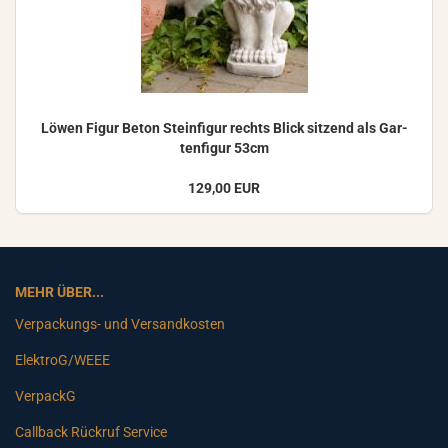
Löwen Figur Beton Stein­fi­gur rechts Blick sit­zend als Gar­
ten­fi­gur 53cm
129,00 EUR
MEHR ÜBER...
Verpackungs- und Versandkosten
ElektroG/WEEE
VerpackG
Callback Rückruf Service