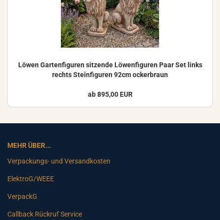
Löwen Gar­ten­fi­gu­ren sit­zen­de Lö­wen­fi­gu­ren Paar Set links
rechts Stein­fi­gu­ren 92cm ocker­braun
ab 895,00 EUR
MEHR ÜBER...
Verpackungs- und Versandkosten
ElektroG/WEEE
VerpackG
Callback Rückruf Service