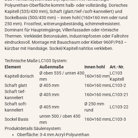
Polyurethan-Oberfläche kommt halb- oder vollständig. Dorisches
Kapitell (535/430 mm), Schaft (glatt/tief-/soft-kanneliert) und
Sockelbasis (500/430 mm) – innen hohl (160×160 mm oder rund
250 mm). Frostfest, witterungsbeständig, schimmelresistent.
Dominant für Haupteingänge, Villenfassaden oder römische
Thermen. Verkleidet Betonsäulen, Industriepfosten oder Fallrohre
eindrucksvoll. Montage mit Bauschaum oder Kleber 960P/P63 –
kürzbar mit Handsäge. Sockel/Kapitell nahtlos verkleben.
Technische Maße LC103 System:
Element
Außenmaße
Innen hohl
Art.-Nr.
Ø oben 535 / unten 430
LC103
Kapitell dorisch
160×160 mm
mm
Kapitell
Schaft glatt
Ø 405 mm
160×160 mm
LC103-2
Schaft tief-
Ø 405 mm
160×160 mm
LC103-21
kanneliert
Schaft soft-
Ø 250 mm
Ø 405 mm
LC103-22
kanneliert
rund
unten 500 / oben 430
Sockel Basis
160×160 mm
LC103-3
mm
Produktdetails Säulensystem:
Oberfläche: 3-4 mm Acryl-Polyurethan