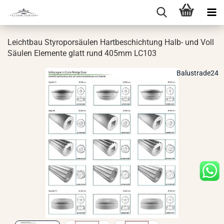
Leicht­bau Sty­ro­por­säu­len Hart­be­schich­tung Halb- und Voll
Säu­len Ele­men­te glatt rund 405mm LC103
Balustrade24