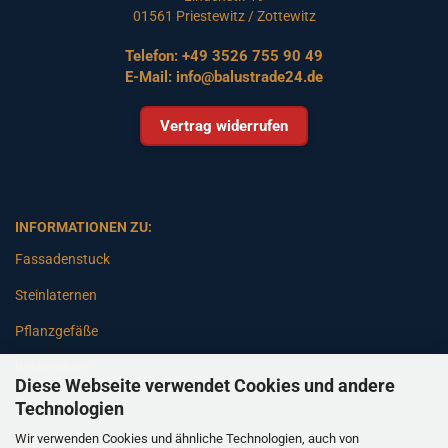
01561 Priestewitz / Zottewitz
Telefon:
+49 3526 755 90 49
E-Mail:
info@balustrade24.de
Vertrag widerrufen
INFORMATIONEN ZU:
Fassadenstuck
Steinlaternen
Pflanzgefäße
Betonsäulen
Diese Webseite verwendet Cookies und andere
Gartenbänke
Technologien
Wir verwenden Cookies und ähnliche Technologien, auch von
Pfeiler