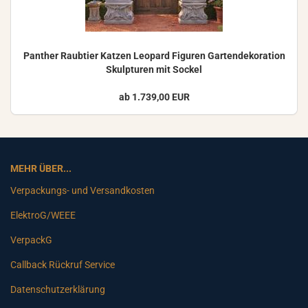
Pan­ther Raub­tier Kat­zen Leo­pard Fi­gu­ren Gar­ten­de­ko­ra­ti­on
Skulp­tu­ren mit So­ckel
ab 1.739,00 EUR
MEHR ÜBER...
Verpackungs- und Versandkosten
ElektroG/WEEE
VerpackG
Callback Rückruf Service
Datenschutzerklärung