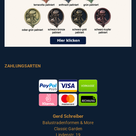
ZAHLUNGSARTEN
Gerd Schreiber
Balustradenformen & More
Classic Garden
Lindenstr. 19