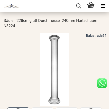
Säu­len 228cm glatt Durch­mes­ser 240mm Hart­schaum
N3224
Balustrade24