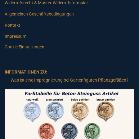
Widerrufsrecht & Muster-Widerrufsformular
Allgemeinen Geschäftsbedingungen
Kontakt
Impressum
Cookie Einstellungen
INFORMATIONEN ZU:
Was ist eine Imprägnierung bei Gartenfiguren Pflanzgefäßen?