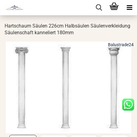
Hart­schaum Säu­len 226cm Halb­säu­len Säu­len­ver­klei­dung
Säu­len­schaft kan­ne­liert 180mm
Balustrade24