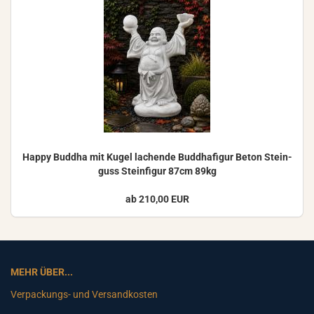
Happy Bud­dha mit Kugel la­chen­de Bud­dha­fi­gur Beton Stein­
guss Stein­fi­gur 87cm 89kg
ab 210,00 EUR
MEHR ÜBER...
Verpackungs- und Versandkosten