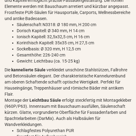
und Kapitell ermöglicht präzise Fassadengestaltung. Die hohlen
Elemente werden mit Bauschaum arretiert und kürzbar angepasst.
Frostfeste PUR-Säulen für Hausportale, Carports, Wellnessbereiche
und antike Badeoasen.
Säulenschaft N3318: Ø 180 mm, H 200 cm
Dorisch Kapitell: Ø 340 mm, H 14 cm
Ionisch Kapitell: 32,5x32,5 cm, H 16 cm
Korinthisch Kapitell: 35x35 cm, H 27,5 cm
Sockelbasis: Ø 320 mm, H 12,5 cm
Gesamthöhe: 226-240 cm
Gewicht: Leichtbau (ca. 15-25 kg)
Die
kannelierte Säule
verkleidet unschöne Stahlstützen, Fallrohre
und Betonsäulen elegant. Der charakteristische Kannelurenbund
am oberen Schaftende schafft optische Wertigkeit. Perfekt für
Hauseingänge, Treppenhäuser und römische Bäder mit antikem
Flair.
Montage der
Leichtbau Säule
erfolgt steckfertig mit Montagekleber
(960P/P63). Innenraum mit Bauschaum ausfüllen, Säulenschaft
kürzen. Glatte, vorgrundierte Oberfläche für Fassadenfarben und
Spachtelarbeiten (DarMix). Auch als Halbsäulen für
Wandverkleidungen.
Schlagfestes Polyurethan PUR