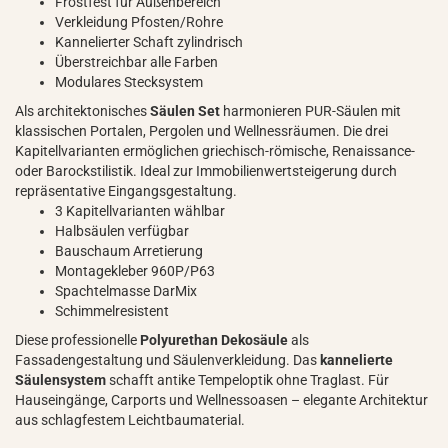
Frostfest für Außenbereich
Verkleidung Pfosten/Rohre
Kannelierter Schaft zylindrisch
Überstreichbar alle Farben
Modulares Stecksystem
Als architektonisches
Säulen Set
harmonieren PUR-Säulen mit
klassischen Portalen, Pergolen und Wellnessräumen. Die drei
Kapitellvarianten ermöglichen griechisch-römische, Renaissance-
oder Barockstilistik. Ideal zur Immobilienwertsteigerung durch
repräsentative Eingangsgestaltung.
3 Kapitellvarianten wählbar
Halbsäulen verfügbar
Bauschaum Arretierung
Montagekleber 960P/P63
Spachtelmasse DarMix
Schimmelresistent
Diese professionelle
Polyurethan Dekosäule
als
Fassadengestaltung und Säulenverkleidung. Das
kannelierte
Säulensystem
schafft antike Tempeloptik ohne Traglast. Für
Hauseingänge, Carports und Wellnessoasen – elegante Architektur
aus schlagfestem Leichtbaumaterial.