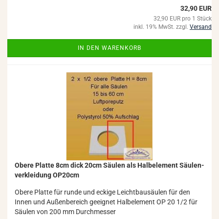
32,90 EUR
32,90 EUR pro 1 Stück
inkl. 19% MwSt. zzgl.
Versand
IN DEN WARENKORB
Obere Plat­te 8cm dick 20cm Säu­len als Halb­ele­ment Säu­len­
ver­klei­dung OP20cm
Obere Plat­te für runde und ecki­ge Leicht­bau­säu­len für den
Innen und Au­ßen­be­reich ge­eig­net Halb­ele­ment OP 20 1/2 für
Säu­len von 200 mm Durch­mes­ser