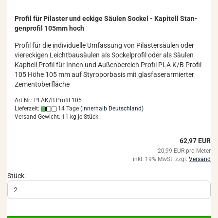
Pro­fil für Pi­las­ter und ecki­ge Säu­len So­ckel - Ka­pi­tell Stan­
gen­pro­fil 105mm hoch
Pro­fil für die in­di­vi­du­el­le Um­fas­sung von Pi­las­ter­säu­len oder
vier­ecki­gen Leicht­bau­säu­len als So­ckel­pro­fil oder als Säu­len
Ka­pi­tell Pro­fil für Innen und Au­ßen­be­reich Pro­fil PLA K/B Pro­fil
105 Höhe 105 mm auf Sty­ro­por­ba­sis mit glas­fa­ser­ar­mier­ter
Ze­ment­ober­flä­che
Art.Nr.: PLAK/B Profil 105
Lieferzeit:
14 Tage
(innerhalb Deutschland)
Versand Gewicht:
11
kg je Stück
62,97 EUR
20,99 EUR pro Meter
inkl. 19% MwSt. zzgl.
Versand
Stück: