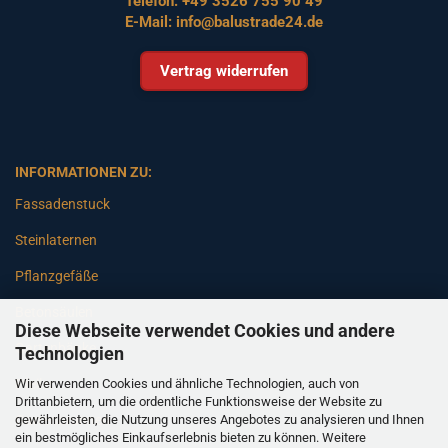
Telefon:
+49 3526 755 90 49
E-Mail:
info@balustrade24.de
Vertrag widerrufen
INFORMATIONEN ZU:
Fassadenstuck
Steinlaternen
Pflanzgefäße
Betonsäulen
Diese Webseite verwendet Cookies und andere
Gartenbänke
Technologien
Wir verwenden Cookies und ähnliche Technologien, auch von
Pfeiler
Drittanbietern, um die ordentliche Funktionsweise der Website zu
gewährleisten, die Nutzung unseres Angebotes zu analysieren und Ihnen
Gartenbrunnen
ein bestmögliches Einkaufserlebnis bieten zu können. Weitere