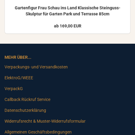
Gar­ten­fi­gur Frau Schau ins Land Klas­si­sche Steinguss-​
Skulptur für Gar­ten Park und Ter­ras­se 85cm
ab 169,00 EUR
MEHR ÜBER...
Verpackungs- und Versandkosten
ElektroG/WEEE
VerpackG
Callback Rückruf Service
Datenschutzerklärung
Widerrufsrecht & Muster-Widerrufsformular
Allgemeinen Geschäftsbedingungen