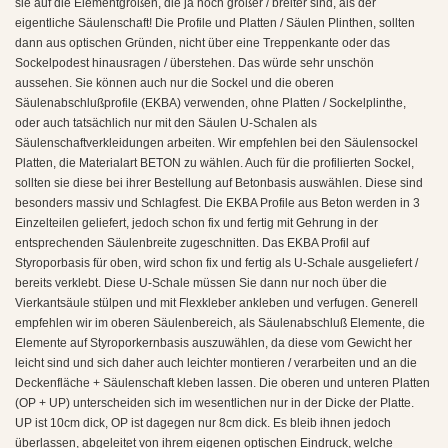
sie auf die Elementgrößen, die ja noch größer / breiter sind, als der
eigentliche Säulenschaft! Die Profile und Platten / Säulen Plinthen, sollten
dann aus optischen Gründen, nicht über eine Treppenkante oder das
Sockelpodest hinausragen / überstehen. Das würde sehr unschön
aussehen. Sie können auch nur die Sockel und die oberen
Säulenabschlußprofile (EKBA) verwenden, ohne Platten / Sockelplinthe,
oder auch tatsächlich nur mit den Säulen U-Schalen als
Säulenschaftverkleidungen arbeiten. Wir empfehlen bei den Säulensockel
Platten, die Materialart BETON zu wählen. Auch für die profilierten Sockel,
sollten sie diese bei ihrer Bestellung auf Betonbasis auswählen. Diese sind
besonders massiv und Schlagfest. Die EKBA Profile aus Beton werden in 3
Einzelteilen geliefert, jedoch schon fix und fertig mit Gehrung in der
entsprechenden Säulenbreite zugeschnitten. Das EKBA Profil auf
Styroporbasis für oben, wird schon fix und fertig als U-Schale ausgeliefert /
bereits verklebt. Diese U-Schale müssen Sie dann nur noch über die
Vierkantsäule stülpen und mit Flexkleber ankleben und verfugen. Generell
empfehlen wir im oberen Säulenbereich, als Säulenabschluß Elemente, die
Elemente auf Styroporkernbasis auszuwählen, da diese vom Gewicht her
leicht sind und sich daher auch leichter montieren / verarbeiten und an die
Deckenfläche + Säulenschaft kleben lassen. Die oberen und unteren Platten
(OP + UP) unterscheiden sich im wesentlichen nur in der Dicke der Platte.
UP ist 10cm dick, OP ist dagegen nur 8cm dick. Es bleib ihnen jedoch
überlassen, abgeleitet von ihrem eigenen optischen Eindruck, welche