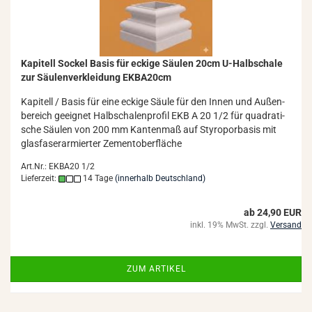
Ka­pi­tell So­ckel Basis für ecki­ge Säu­len 20cm U-​Halb­scha­le
zur Säu­len­ver­klei­dung EKBA20cm
Ka­pi­tell / Basis für eine ecki­ge Säule für den Innen und Au­ßen­
be­reich ge­eig­net Halb­scha­len­pro­fil EKB A 20 1/2 für qua­dra­ti­
sche Säu­len von 200 mm Kan­ten­maß auf Sty­ro­por­ba­sis mit
glas­fa­ser­ar­mier­ter Ze­ment­ober­flä­che
Art.Nr.: EKBA20 1/2
Lieferzeit:
14 Tage
(innerhalb Deutschland)
ab 24,90 EUR
inkl. 19% MwSt. zzgl.
Versand
ZUM ARTIKEL