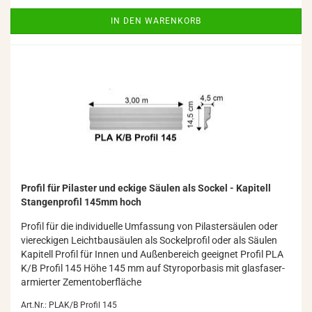
IN DEN WARENKORB
Pro­fil für Pi­las­ter und ecki­ge Säu­len als So­ckel - Ka­pi­tell
Stan­gen­pro­fil 145mm hoch
Pro­fil für die in­di­vi­du­el­le Um­fas­sung von Pi­las­ter­säu­len oder
vier­ecki­gen Leicht­bau­säu­len als So­ckel­pro­fil oder als Säu­len
Ka­pi­tell Pro­fil für Innen und Au­ßen­be­reich ge­eig­net Pro­fil PLA
K/B Pro­fil 145 Höhe 145 mm auf Sty­ro­por­ba­sis mit glas­fa­ser­
ar­mier­ter Ze­ment­ober­flä­che
Art.Nr.: PLAK/B Profil 145