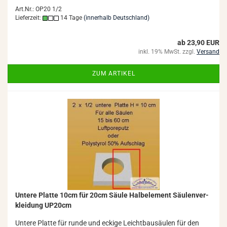
Art.Nr.: OP20 1/2
Lieferzeit:
14 Tage
(innerhalb Deutschland)
ab 23,90 EUR
inkl. 19% MwSt. zzgl.
Versand
ZUM ARTIKEL
Un­te­re Plat­te 10cm für 20cm Säule Halb­ele­ment Säu­len­ver­
klei­dung UP20cm
Un­te­re Plat­te für runde und ecki­ge Leicht­bau­säu­len für den