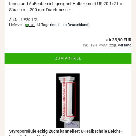
Innen und Au­ßen­be­reich ge­eig­net Halb­ele­ment UP 20 1/2 für
Säu­len mit 200 mm Durch­mes­ser
Art.Nr.: UP20 1/2
Lieferzeit:
14 Tage
(innerhalb Deutschland)
ab 25,90 EUR
inkl. 19% MwSt. zzgl.
Versand
ZUM ARTIKEL
Sty­ro­por­säu­le eckig 20cm kan­ne­liert U-​Halb­scha­le Leicht­