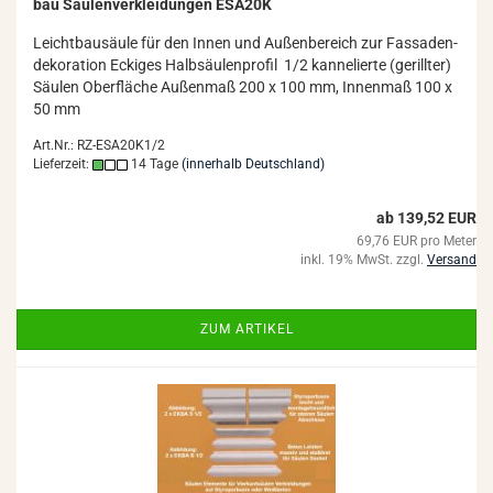
bau Säu­len­ver­klei­dun­gen ESA20K
Leicht­bau­säu­le für den Innen und Au­ßen­be­reich zur Fas­sa­den­
de­ko­ra­ti­on Ecki­ges Halb­säu­len­pro­fil 1/2 kan­ne­lier­te (ge­rill­ter)
Säu­len Ober­flä­che Au­ßen­maß 200 x 100 mm, In­nen­maß 100 x
50 mm
Art.Nr.: RZ-ESA20K1/2
Lieferzeit:
14 Tage
(innerhalb Deutschland)
ab 139,52 EUR
69,76 EUR pro Meter
inkl. 19% MwSt. zzgl.
Versand
ZUM ARTIKEL