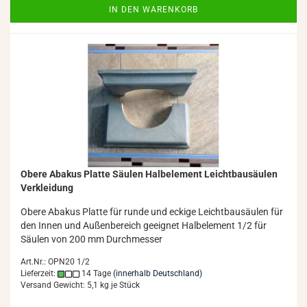
IN DEN WARENKORB
Obere Aba­kus Plat­te Säu­len Halb­ele­ment Leicht­bau­säu­len
Ver­klei­dung
Obere Aba­kus Plat­te für runde und ecki­ge Leicht­bau­säu­len für
den Innen und Au­ßen­be­reich ge­eig­net Halb­ele­ment 1/2 für
Säu­len von 200 mm Durch­mes­ser
Art.Nr.: OPN20 1/2
Lieferzeit:
14 Tage
(innerhalb Deutschland)
Versand Gewicht:
5,1
kg je Stück