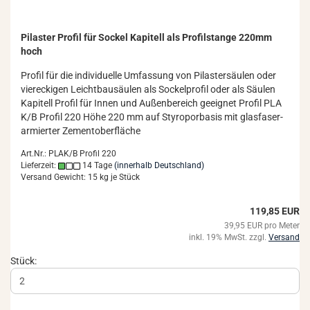
Pi­las­ter Pro­fil für So­ckel Ka­pi­tell als Pro­fil­stan­ge 220mm
hoch
Pro­fil für die in­di­vi­du­el­le Um­fas­sung von Pi­las­ter­säu­len oder
vier­ecki­gen Leicht­bau­säu­len als So­ckel­pro­fil oder als Säu­len
Ka­pi­tell Pro­fil für Innen und Au­ßen­be­reich ge­eig­net Pro­fil PLA
K/B Pro­fil 220 Höhe 220 mm auf Sty­ro­por­ba­sis mit glas­fa­ser­
ar­mier­ter Ze­ment­ober­flä­che
Art.Nr.: PLAK/B Profil 220
Lieferzeit:
14 Tage
(innerhalb Deutschland)
Versand Gewicht:
15
kg je Stück
119,85 EUR
39,95 EUR pro Meter
inkl. 19% MwSt. zzgl.
Versand
Stück: