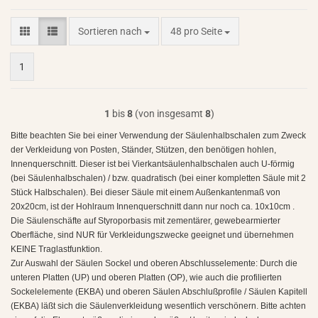
Sortieren nach
pro Seite
Sortieren nach
48 pro Seite
1
1
bis
8
(von insgesamt
8
)
Bitte beachten Sie bei einer Verwendung der Säulenhalbschalen zum Zweck
der Verkleidung von Posten, Ständer, Stützen, den benötigen hohlen,
Innenquerschnitt. Dieser ist bei Vierkantsäulenhalbschalen auch U-förmig
(bei Säulenhalbschalen) / bzw. quadratisch (bei einer kompletten Säule mit 2
Stück Halbschalen). Bei dieser Säule mit einem Außenkantenmaß von
20x20cm, ist der Hohlraum Innenquerschnitt dann nur noch ca. 10x10cm .
Die Säulenschäfte auf Styroporbasis mit zementärer, gewebearmierter
Oberfläche, sind NUR für Verkleidungszwecke geeignet und übernehmen
KEINE Traglastfunktion.
Zur Auswahl der Säulen Sockel und oberen Abschlusselemente: Durch die
unteren Platten (UP) und oberen Platten (OP), wie auch die profilierten
Sockelelemente (EKBA) und oberen Säulen Abschlußprofile / Säulen Kapitell
(EKBA) läßt sich die Säulenverkleidung wesentlich verschönern. Bitte achten