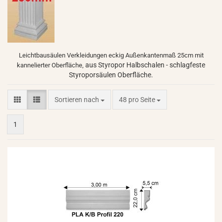
Leichtbausäulen Verkleidungen eckig Außenkantenmaß 25cm mit
aus Styropor Halbschalen - schlagfeste
kannelierter Oberfläche,
Styroporsäulen Oberfläche.
Sortieren nach
pro Seite
Sortieren nach
48 pro Seite
1