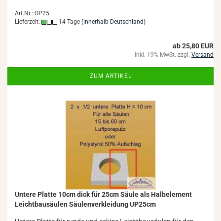
Art.Nr.: OP25
Lieferzeit:
14 Tage
(innerhalb Deutschland)
ab 25,80 EUR
inkl. 19% MwSt. zzgl.
Versand
ZUM ARTIKEL
Un­te­re Plat­te 10cm dick für 25cm Säule als Halb­ele­ment
Leicht­bau­säu­len Säu­len­ver­klei­dung UP25cm