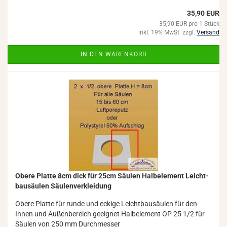
35,90 EUR
35,90 EUR pro 1 Stück
inkl. 19% MwSt. zzgl.
Versand
IN DEN WARENKORB
Obere Plat­te 8cm dick für 25cm Säu­len Halb­ele­ment Leicht­
bau­säu­len Säu­len­ver­klei­dung
Obere Plat­te für runde und ecki­ge Leicht­bau­säu­len für den
Innen und Au­ßen­be­reich ge­eig­net Halb­ele­ment OP 25 1/2 für
Säu­len von 250 mm Durch­mes­ser