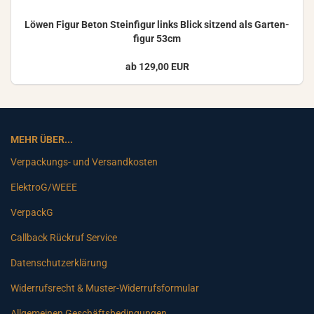
Löwen Figur Beton Stein­fi­gur links Blick sit­zend als Gar­ten­
fi­gur 53cm
ab 129,00 EUR
MEHR ÜBER...
Verpackungs- und Versandkosten
ElektroG/WEEE
VerpackG
Callback Rückruf Service
Datenschutzerklärung
Widerrufsrecht & Muster-Widerrufsformular
Allgemeinen Geschäftsbedingungen