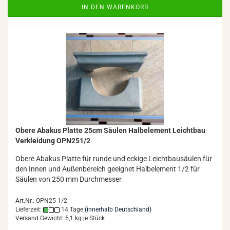
IN DEN WARENKORB
Obere Aba­kus Plat­te 25cm Säu­len Halb­ele­ment Leicht­bau
Ver­klei­dung OPN251/2
Obere Aba­kus Plat­te für runde und ecki­ge Leicht­bau­säu­len für
den Innen und Au­ßen­be­reich ge­eig­net Halb­ele­ment 1/2 für
Säu­len von 250 mm Durch­mes­ser
Art.Nr.: OPN25 1/2
Lieferzeit:
14 Tage
(innerhalb Deutschland)
Versand Gewicht:
5,1
kg je Stück