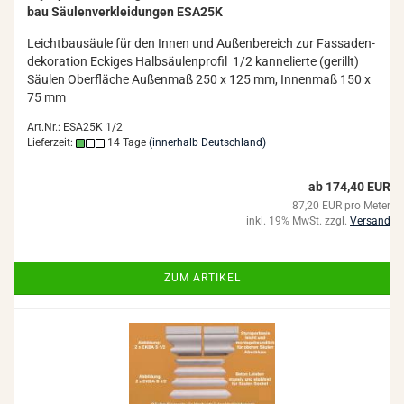
bau Säu­len­ver­klei­dun­gen ESA25K
Leicht­bau­säu­le für den Innen und Au­ßen­be­reich zur Fas­sa­den­
de­ko­ra­ti­on Ecki­ges Halb­säu­len­pro­fil 1/2 kan­ne­lier­te (ge­rillt)
Säu­len Ober­flä­che Au­ßen­maß 250 x 125 mm, In­nen­maß 150 x
75 mm
Art.Nr.: ESA25K 1/2
Lieferzeit:
14 Tage
(innerhalb Deutschland)
ab 174,40 EUR
87,20 EUR pro Meter
inkl. 19% MwSt. zzgl.
Versand
ZUM ARTIKEL