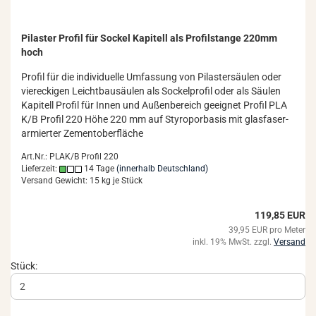
Pi­las­ter Pro­fil für So­ckel Ka­pi­tell als Pro­fil­stan­ge 220mm
hoch
Pro­fil für die in­di­vi­du­el­le Um­fas­sung von Pi­las­ter­säu­len oder
vier­ecki­gen Leicht­bau­säu­len als So­ckel­pro­fil oder als Säu­len
Ka­pi­tell Pro­fil für Innen und Au­ßen­be­reich ge­eig­net Pro­fil PLA
K/B Pro­fil 220 Höhe 220 mm auf Sty­ro­por­ba­sis mit glas­fa­ser­
ar­mier­ter Ze­ment­ober­flä­che
Art.Nr.: PLAK/B Profil 220
Lieferzeit:
14 Tage
(innerhalb Deutschland)
Versand Gewicht:
15
kg je Stück
119,85 EUR
39,95 EUR pro Meter
inkl. 19% MwSt. zzgl.
Versand
Stück: