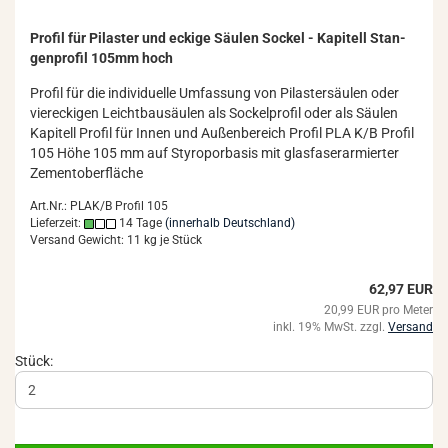
Pro­fil für Pi­las­ter und ecki­ge Säu­len So­ckel - Ka­pi­tell Stan­
gen­pro­fil 105mm hoch
Pro­fil für die in­di­vi­du­el­le Um­fas­sung von Pi­las­ter­säu­len oder
vier­ecki­gen Leicht­bau­säu­len als So­ckel­pro­fil oder als Säu­len
Ka­pi­tell Pro­fil für Innen und Au­ßen­be­reich Pro­fil PLA K/B Pro­fil
105 Höhe 105 mm auf Sty­ro­por­ba­sis mit glas­fa­ser­ar­mier­ter
Ze­ment­ober­flä­che
Art.Nr.: PLAK/B Profil 105
Lieferzeit:
14 Tage
(innerhalb Deutschland)
Versand Gewicht:
11
kg je Stück
62,97 EUR
20,99 EUR pro Meter
inkl. 19% MwSt. zzgl.
Versand
Stück: