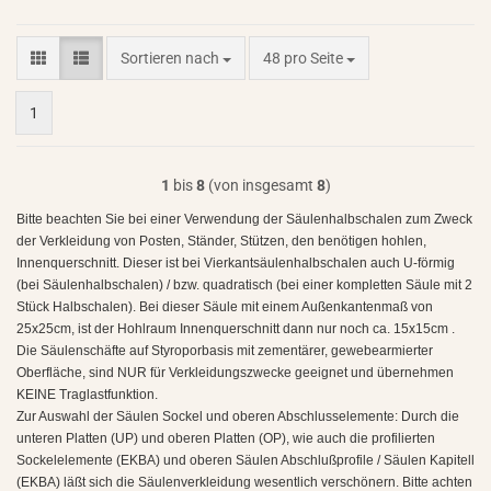
Sortieren nach
pro Seite
Sortieren nach
48 pro Seite
1
1
bis
8
(von insgesamt
8
)
Bitte beachten Sie bei einer Verwendung der Säulenhalbschalen zum Zweck
der Verkleidung von Posten, Ständer, Stützen, den benötigen hohlen,
Innenquerschnitt. Dieser ist bei Vierkantsäulenhalbschalen auch U-förmig
(bei Säulenhalbschalen) / bzw. quadratisch (bei einer kompletten Säule mit 2
Stück Halbschalen). Bei dieser Säule mit einem Außenkantenmaß von
25x25cm, ist der Hohlraum Innenquerschnitt dann nur noch ca. 15x15cm .
Die Säulenschäfte auf Styroporbasis mit zementärer, gewebearmierter
Oberfläche, sind NUR für Verkleidungszwecke geeignet und übernehmen
KEINE Traglastfunktion.
Zur Auswahl der Säulen Sockel und oberen Abschlusselemente: Durch die
unteren Platten (UP) und oberen Platten (OP), wie auch die profilierten
Sockelelemente (EKBA) und oberen Säulen Abschlußprofile / Säulen Kapitell
(EKBA) läßt sich die Säulenverkleidung wesentlich verschönern. Bitte achten