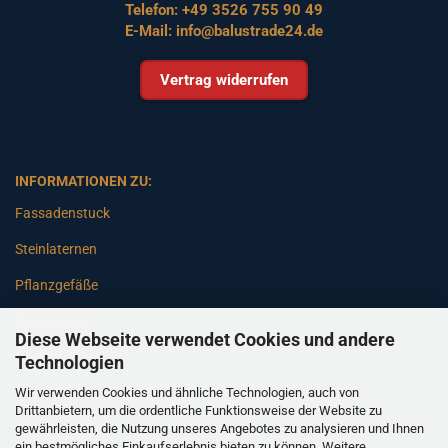
Telefon:
+49 3526 755 90 49
E-Mail:
info@balustrade24.de
Vertrag widerrufen
INFORMATIONEN ZU:
Fassadenstuck
Steinlaternen
Pflanzgefäße
Betonsäulen
Diese Webseite verwendet Cookies und andere
Gartenbänke
Technologien
Wir verwenden Cookies und ähnliche Technologien, auch von
Pfeiler
Drittanbietern, um die ordentliche Funktionsweise der Website zu
gewährleisten, die Nutzung unseres Angebotes zu analysieren und Ihnen
Gartenbrunnen
ein bestmögliches Einkaufserlebnis bieten zu können. Weitere