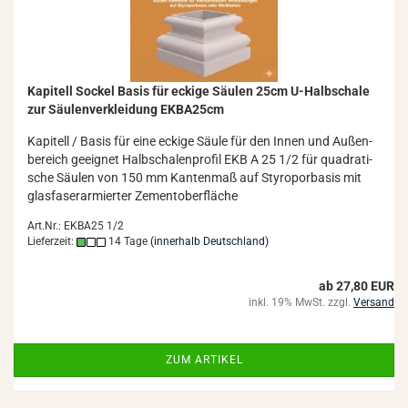
Ka­pi­tell So­ckel Basis für ecki­ge Säu­len 25cm U-​Halb­scha­le
zur Säu­len­ver­klei­dung EKBA25cm
Ka­pi­tell / Basis für eine ecki­ge Säule für den Innen und Au­ßen­
be­reich ge­eig­net Halb­scha­len­pro­fil EKB A 25 1/2 für qua­dra­ti­
sche Säu­len von 150 mm Kan­ten­maß auf Sty­ro­por­ba­sis mit
glas­fa­ser­ar­mier­ter Ze­ment­ober­flä­che
Art.Nr.: EKBA25 1/2
Lieferzeit:
14 Tage
(innerhalb Deutschland)
ab 27,80 EUR
inkl. 19% MwSt. zzgl.
Versand
ZUM ARTIKEL