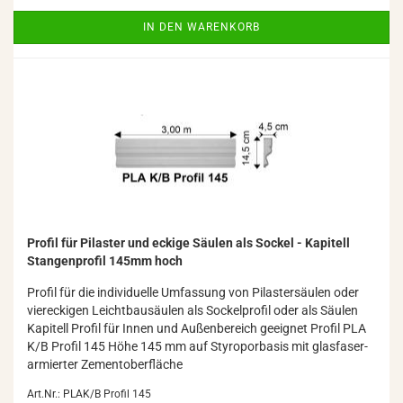
IN DEN WARENKORB
Pro­fil für Pi­las­ter und ecki­ge Säu­len als So­ckel - Ka­pi­tell
Stan­gen­pro­fil 145mm hoch
Pro­fil für die in­di­vi­du­el­le Um­fas­sung von Pi­las­ter­säu­len oder
vier­ecki­gen Leicht­bau­säu­len als So­ckel­pro­fil oder als Säu­len
Ka­pi­tell Pro­fil für Innen und Au­ßen­be­reich ge­eig­net Pro­fil PLA
K/B Pro­fil 145 Höhe 145 mm auf Sty­ro­por­ba­sis mit glas­fa­ser­
ar­mier­ter Ze­ment­ober­flä­che
Art.Nr.: PLAK/B Profil 145