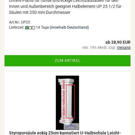
Un­te­re Plat­te für runde und ecki­ge Leicht­bau­säu­len für den
Innen und Au­ßen­be­reich ge­eig­net Halb­ele­ment UP 25 1/2 für
Säu­len mit 250 mm Durch­mes­ser
Art.Nr.: UP25
Lieferzeit:
14 Tage
(innerhalb Deutschland)
ab 28,90 EUR
inkl. 19% MwSt. zzgl.
Versand
ZUM ARTIKEL
Sty­ro­por­säu­le eckig 25cm kan­ne­liert U-​Halb­scha­le Leicht­