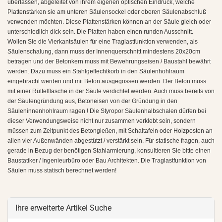
überlassen, abgeleitet von ihrem eigenen optischen Eindruck, welche
Plattenstärken sie am unteren Säulensockel oder oberen Säulenabschluß
verwenden möchten. Diese Plattenstärken können an der Säule gleich oder
unterschiedlich dick sein. Die Platten haben einen runden Ausschnitt.
Wollen Sie die Vierkantsäulen für eine Traglastfunktion verwenden, als
Säulenschalung, dann muss der Innenquerschnitt mindestens 20x20cm
betragen und der Betonkern muss mit Bewehrungseisen / Baustahl bewährt
werden. Dazu muss ein Stahlgeflechtkorb in den Säulenhohlraum
eingebracht werden und mit Beton ausgegossen werden. Der Beton muss
mit einer Rüttelflasche in der Säule verdichtet werden. Auch muss bereits von
der Säulengründung aus, Betoneisen von der Gründung in den
Säuleninnenhohlraum ragen ! Die Styropor Säulenhalbschalen dürfen bei
dieser Verwendungsweise nicht nur zusammen verklebt sein, sondern
müssen zum Zeitpunkt des Betongießen, mit Schaltafeln oder Holzposten an
allen vier Außenwänden abgestützt / verstärkt sein. Für statische fragen, auch
gerade in Bezug der benötigen Stahlarmierung, konsultieren Sie bitte einen
Baustatiker / Ingenieurbüro oder Bau Architekten. Die Traglastfunktion von
Säulen muss statisch berechnet werden!
Ihre erweiterte Artikel Suche