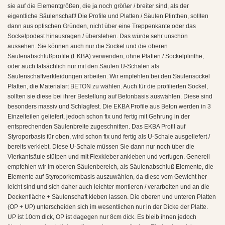
sie auf die Elementgrößen, die ja noch größer / breiter sind, als der
eigentliche Säulenschaft! Die Profile und Platten / Säulen Plinthen, sollten
dann aus optischen Gründen, nicht über eine Treppenkante oder das
Sockelpodest hinausragen / überstehen. Das würde sehr unschön
aussehen. Sie können auch nur die Sockel und die oberen
Säulenabschlußprofile (EKBA) verwenden, ohne Platten / Sockelplinthe,
oder auch tatsächlich nur mit den Säulen U-Schalen als
Säulenschaftverkleidungen arbeiten. Wir empfehlen bei den Säulensockel
Platten, die Materialart BETON zu wählen. Auch für die profilierten Sockel,
sollten sie diese bei ihrer Bestellung auf Betonbasis auswählen. Diese sind
besonders massiv und Schlagfest. Die EKBA Profile aus Beton werden in 3
Einzelteilen geliefert, jedoch schon fix und fertig mit Gehrung in der
entsprechenden Säulenbreite zugeschnitten. Das EKBA Profil auf
Styroporbasis für oben, wird schon fix und fertig als U-Schale ausgeliefert /
bereits verklebt. Diese U-Schale müssen Sie dann nur noch über die
Vierkantsäule stülpen und mit Flexkleber ankleben und verfugen. Generell
empfehlen wir im oberen Säulenbereich, als Säulenabschluß Elemente, die
Elemente auf Styroporkernbasis auszuwählen, da diese vom Gewicht her
leicht sind und sich daher auch leichter montieren / verarbeiten und an die
Deckenfläche + Säulenschaft kleben lassen. Die oberen und unteren Platten
(OP + UP) unterscheiden sich im wesentlichen nur in der Dicke der Platte.
UP ist 10cm dick, OP ist dagegen nur 8cm dick. Es bleib ihnen jedoch