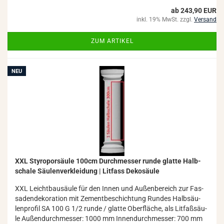
ab 243,90 EUR
inkl. 19% MwSt. zzgl.
Versand
ZUM ARTIKEL
NEU
XXL Sty­ro­por­säu­le 100cm Durch­mes­ser runde glat­te Halb­
scha­le Säu­len­ver­klei­dung | Lit­fass De­ko­säu­le
XXL Leicht­bau­säu­le für den Innen und Au­ßen­be­reich zur Fas­
sa­den­de­ko­ra­ti­on mit Ze­ment­be­schich­tung Run­des Halb­säu­
len­pro­fil SA 100 G 1/2 runde / glat­te Ober­flä­che, als Lit­faß­säu­
le Au­ßen­durch­mes­ser: 1000 mm In­nen­durch­mes­ser: 700 mm