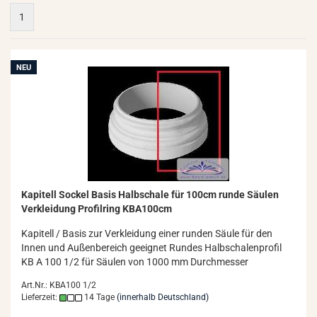
1
NEU
Ka­pi­tell So­ckel Basis Halb­scha­le für 100cm runde Säu­len
Ver­klei­dung Pro­fil­ring KBA100cm
Ka­pi­tell / Basis zur Ver­klei­dung einer run­den Säule für den
Innen und Au­ßen­be­reich ge­eig­net Run­des Halb­scha­len­pro­fil
KB A 100 1/2 für Säu­len von 1000 mm Durch­mes­ser
Art.Nr.: KBA100 1/2
Lieferzeit:
14 Tage
(innerhalb Deutschland)