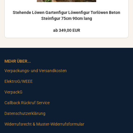
Ste­hen­de Löwen Gar­ten­fi­gur Lö­wen­fi­gur Tor­lö­wen Beton
Stein­fi­gur 75cm 90cm lang
ab 349,00 EUR
MEHR ÜBER...
Verpackungs- und Versandkosten
ElektroG/WEEE
VerpackG
Callback Rückruf Service
Datenschutzerklärung
Widerrufsrecht & Muster-Widerrufsformular