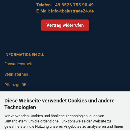
Telefon:
+49 3526 755 90 49
E-Mail:
info@balustrade24.de
Vertrag widerrufen
INFORMATIONEN ZU:
Fassadenstuck
Steinlaternen
Pflanzgefäße
Betonsäulen
Diese Webseite verwendet Cookies und andere
Gartenbänke
Technologien
Wir verwenden Cookies und ähnliche Technologien, auch von
Pfeiler
Drittanbietern, um die ordentliche Funktionsweise der Website zu
gewährleisten, die Nutzung unseres Angebotes zu analysieren und Ihnen
Gartenbrunnen