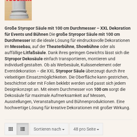
Große Styropor Säule mit 100 cm Durchmesser – XXL Dekoration
für Events und Bühnen
Die
große Styropor Säule mit 100 cm
Durchmesser
ist die ideale Lösung für eindrucksvolle Dekorationen
im
Messebau
, auf der
Theaterbühne
,
Showbühne
oder als
auffällige
Litfaßsäule
. Dank ihres geringen Gewichts lässt sich die
Styropor Dekosäule
einfach transportieren, montieren und
individuell gestalten. Ob als Werbesäule, Kulissenelement oder
Eventdekoration – die XXL
Styropor Säule
überzeugt durch ihre
vielseitigen Einsatzmöglichkeiten. Die Oberfläche kann gestrichen,
beschichtet oder mit Folien beklebt werden und passt sich jedem
Designkonzept an. Mit einem Durchmesser von
100 cm
sorgt die
Dekosäule für maximale Aufmerksamkeit auf Messen,
Ausstellungen, Veranstaltungen und Bühnenproduktionen. Eine
hochwertige Lösung für kreative Dekorationen mit großer Wirkung.
Sortieren nach
pro Seite
Sortieren nach
48 pro Seite