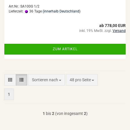
Art.Nr.: SA100G 1/2
Lieferzeit:
36 Tage
(innerhalb Deutschland)
ab 778,00 EUR
inkl. 19% MwSt. zzgl.
Versand
ZUM ARTIKEL
Sortieren nach
pro Seite
Sortieren nach
48 pro Seite
1
1
bis
2
(von insgesamt
2
)