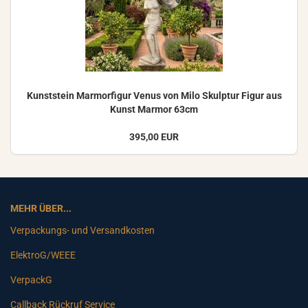
Kunst­stein Mar­mor­fi­gur Venus von Milo Skulp­tur Figur aus
Kunst Mar­mor 63cm
395,00 EUR
MEHR ÜBER...
Verpackungs- und Versandkosten
ElektroG/WEEE
VerpackG
Callback Rückruf Service