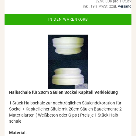
32,90 EUR pro 1 Stück
inkl. 19% MwSt. zzgl.
Versand
IN DEN WARENKORB
Halb­scha­le für 20cm Säu­len So­ckel Ka­pi­tell Ver­klei­dung
1 Stück Halb­scha­le zur nach­träg­li­chen Säu­len­de­ko­ra­ti­on für
So­ckel + Ka­pi­tell einer Säule mit 20cm Säu­len Bau­ele­men­te 2
Ma­te­ri­al­ar­ten ( Weiß­be­ton oder Gips ) Preis je 1 Stück Halb­
scha­le
Material: