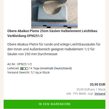
Obere Aba­kus Plat­te 25cm Säu­len Halb­ele­ment Leicht­bau
Ver­klei­dung OPN251/2
Obere Aba­kus Plat­te für runde und ecki­ge Leicht­bau­säu­len für
den Innen und Au­ßen­be­reich ge­eig­net Halb­ele­ment 1/2 für
Säu­len von 250 mm Durch­mes­ser
Art.Nr.: OPN25 1/2
Lieferzeit:
14 Tage
(innerhalb Deutschland)
Versand Gewicht:
5,1
kg je Stück
35,90 EUR
35,90 EUR pro 1 Stück
inkl. 19% MwSt. zzgl.
Versand
IN DEN WARENKORB