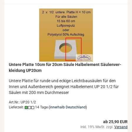
Un­te­re Plat­te 10cm für 20cm Säule Halb­ele­ment Säu­len­ver­
klei­dung UP20cm
Un­te­re Plat­te für runde und ecki­ge Leicht­bau­säu­len für den
Innen und Au­ßen­be­reich ge­eig­net Halb­ele­ment UP 20 1/2 für
Säu­len mit 200 mm Durch­mes­ser
Art.Nr.: UP20 1/2
Lieferzeit:
14 Tage
(innerhalb Deutschland)
ab 25,90 EUR
inkl. 19% MwSt. zzgl.
Versand