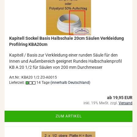
Ka­pi­tell So­ckel Basis Halb­scha­le 20cm Säu­len Ver­klei­dung
Pro­fil­ring KBA20cm
Ka­pi­tell / Basis zur Ver­klei­dung einer run­den Säule für den
Innen und Au­ßen­be­reich ge­eig­net Run­des Halb­scha­len­pro­fil
KB A 20 1/2 für Säu­len von 200 mm Durch­mes­ser
Art.Nr.: KBA20 1/2 ZO-A0015
Lieferzeit:
14 Tage
(innerhalb Deutschland)
ab 19,95 EUR
inkl. 19% MwSt. zzgl.
Versand
ZUM ARTIKEL