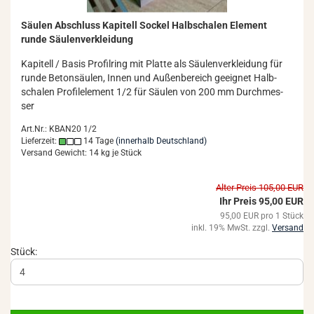
Säu­len Ab­schluss Ka­pi­tell So­ckel Halb­scha­len Ele­ment
runde Säu­len­ver­klei­dung
Ka­pi­tell / Basis Pro­fil­ring mit Plat­te als Säu­len­ver­klei­dung für
runde Be­ton­säu­len, Innen und Au­ßen­be­reich ge­eig­net Halb­
scha­len Pro­fil­ele­ment 1/2 für Säu­len von 200 mm Durch­mes­
ser
Art.Nr.: KBAN20 1/2
Lieferzeit:
14 Tage
(innerhalb Deutschland)
Versand Gewicht:
14
kg je Stück
Alter Preis 105,00 EUR
Ihr Preis 95,00 EUR
95,00 EUR pro 1 Stück
inkl. 19% MwSt. zzgl.
Versand
Stück: