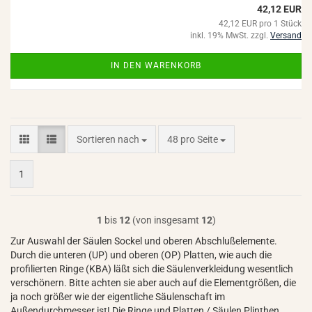
42,12 EUR
42,12 EUR pro 1 Stück
inkl. 19% MwSt. zzgl.
Versand
IN DEN WARENKORB
Sortieren nach
pro Seite
Sortieren nach
48 pro Seite
1
1
bis
12
(von insgesamt
12
)
Zur Auswahl der Säulen Sockel und oberen Abschlußelemente.
Durch die unteren (UP) und oberen (OP) Platten, wie auch die
profilierten Ringe (KBA) läßt sich die Säulenverkleidung wesentlich
verschönern. Bitte achten sie aber auch auf die Elementgrößen, die
ja noch größer wie der eigentliche Säulenschaft im
Außendurchmesser ist! Die Ringe und Platten / Säulen Plinthen,