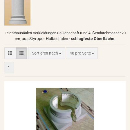
Leichtbausäulen Verkleidungen Säulenschaft rund Außendurchmesser 20
aus Styropor Halbschalen -
schlagfeste
Oberfläche.
cm,
Sortieren nach
pro Seite
Sortieren nach
48 pro Seite
1