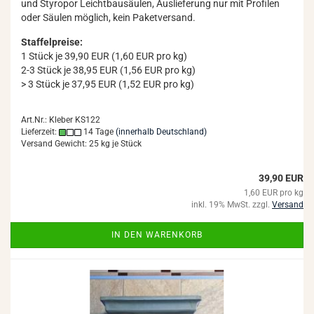
und Sty­ro­por Leicht­bau­säu­len, Aus­lie­fe­rung nur mit Pro­fi­len
oder Säu­len mög­lich, kein Pa­ket­ver­sand.
Staffelpreise:
1 Stück je 39,90 EUR (1,60 EUR pro kg)
2-3 Stück je 38,95 EUR (1,56 EUR pro kg)
> 3 Stück je 37,95 EUR (1,52 EUR pro kg)
Art.Nr.: Kleber KS122
Lieferzeit:
14 Tage
(innerhalb Deutschland)
Versand Gewicht:
25
kg je Stück
39,90 EUR
1,60 EUR pro kg
inkl. 19% MwSt. zzgl.
Versand
IN DEN WARENKORB