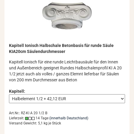
Ka­pi­tell Io­ni­sch Halb­scha­le Be­ton­ba­sis für runde Säule
KIA20cm Säu­len­durch­mes­ser
Ka­pi­tell Io­ni­sch für eine runde Leicht­bau­säu­le für den Innen
und Au­ßen­be­reich ge­eig­net Run­des Halb­scha­len­pro­fil KI A 20
1/2 jetzt auch als vol­les / gan­zes Elem­nt lie­fer­bar für Säu­len
von 200 mm Durch­mes­ser aus Beton
Kapitell:
Art.Nr.: RZ-KI A 20 1/2 B
Lieferzeit:
14 Tage
(innerhalb Deutschland)
Versand Gewicht:
5,1
kg je Stück