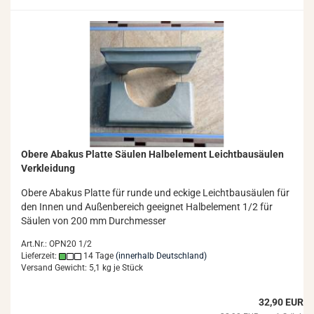
Obere Aba­kus Plat­te Säu­len Halb­ele­ment Leicht­bau­säu­len
Ver­klei­dung
Obere Aba­kus Plat­te für runde und ecki­ge Leicht­bau­säu­len für
den Innen und Au­ßen­be­reich ge­eig­net Halb­ele­ment 1/2 für
Säu­len von 200 mm Durch­mes­ser
Art.Nr.: OPN20 1/2
Lieferzeit:
14 Tage
(innerhalb Deutschland)
Versand Gewicht:
5,1
kg je Stück
32,90 EUR