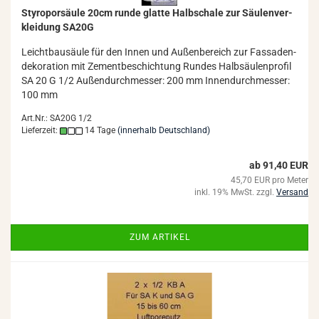
Sty­ro­por­säu­le 20cm runde glat­te Halb­scha­le zur Säu­len­ver­
klei­dung SA20G
Leicht­bau­säu­le für den Innen und Au­ßen­be­reich zur Fas­sa­den­
de­ko­ra­ti­on mit Ze­ment­be­schich­tung Run­des Halb­säu­len­pro­fil
SA 20 G 1/2 Au­ßen­durch­mes­ser: 200 mm In­nen­durch­mes­ser:
100 mm
Art.Nr.: SA20G 1/2
Lieferzeit:
14 Tage
(innerhalb Deutschland)
ab 91,40 EUR
45,70 EUR pro Meter
inkl. 19% MwSt. zzgl.
Versand
ZUM ARTIKEL