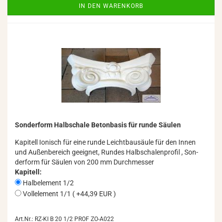
IN DEN WARENKORB
Son­der­form Halb­scha­le Be­ton­ba­sis für runde Säu­len
Ka­pi­tell Io­ni­sch für eine runde Leicht­bau­säu­le für den Innen
und Au­ßen­be­reich ge­eig­net, Run­des Halb­scha­len­pro­fil , Son­
der­form für Säu­len von 200 mm Durch­mes­ser
Kapitell:
Halbelement 1/2
Vollelement 1/1 ( +44,39 EUR )
Art.Nr.: RZ-KI B 20 1/2 PROF ZO-A022