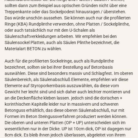
sollten dann zum Beispiel aus optischen Gründen nicht über eine
Treppenkante oder das Sockelpodest hinausragen / überstehen.
Das würde unschön aussehen. Sie können auch nur die profilierten
Ringe (KBA) Rundplinthe verwenden, ohne Platten / Sockelplinthe,
oder auch tatsächlich nur mit den U-Schalen als
Säulenschaftverkleidungen arbeiten. Wir empfehlen bei den
Säulensockel Platten, auch als Säulen Plinthe bezeichnet, die
Materialart BETON zu wählen.
Auch für die profilierten Sockelringe, auch als Rundplinthe
bezeichnet, sollten sie bei ihrer Bestellung auf Betonbasis
auswählen. Diese sind besonders massiv und Schlagfest. Im oberen
Säulenbereich, als Säulenabschluß Elemente, empfehlen wir diese
Elemente auf Styroporkernbasis auszuwählen, da diese vom
Gewicht her leicht sind und sich daher auch leichter montieren und
an die Deckenfläche kleben lassen. jedoch sind die dorischen +
korinthischen Kapitelle leider nur in massivem und schweren
Betonguss erhältlich, das diese oberen Säulenabschluß, nur mit
Formen im Beton Steingussverfahren produziert werden können.
Die oberen und unteren Platten (OP + UP) unterscheiden sich im
wesentlichen nur in der Dicke. UP ist 10cm dick, OP ist dagegen nur
8cm dick. Es bleib ihnen jedoch überlassen, abgeleitet von ihrem