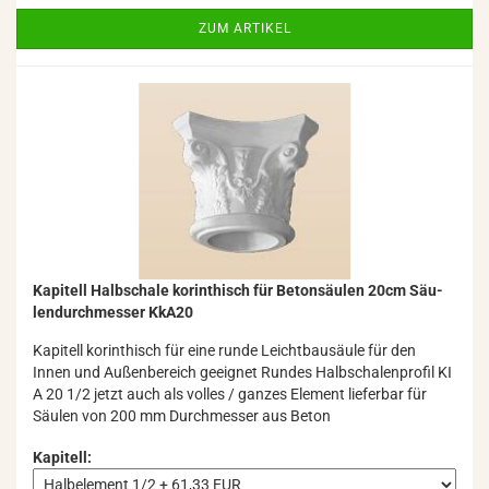
ZUM ARTIKEL
Ka­pi­tell Halb­scha­le ko­rin­thisch für Be­ton­säu­len 20cm Säu­
len­durch­mes­ser KkA20
Ka­pi­tell ko­rin­thisch für eine runde Leicht­bau­säu­le für den
Innen und Au­ßen­be­reich ge­eig­net Run­des Halb­scha­len­pro­fil KI
A 20 1/2 jetzt auch als vol­les / gan­zes Ele­ment lie­fer­bar für
Säu­len von 200 mm Durch­mes­ser aus Beton
Kapitell: