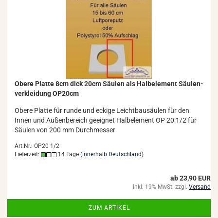
Obere Plat­te 8cm dick 20cm Säu­len als Halb­ele­ment Säu­len­
ver­klei­dung OP20cm
Obere Plat­te für runde und ecki­ge Leicht­bau­säu­len für den
Innen und Au­ßen­be­reich ge­eig­net Halb­ele­ment OP 20 1/2 für
Säu­len von 200 mm Durch­mes­ser
Art.Nr.: OP20 1/2
Lieferzeit:
14 Tage
(innerhalb Deutschland)
ab 23,90 EUR
inkl. 19% MwSt. zzgl.
Versand
ZUM ARTIKEL