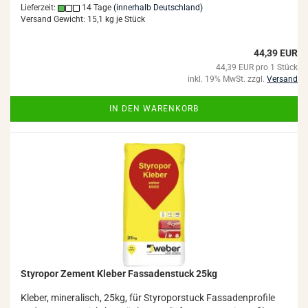
Lieferzeit:
14 Tage
(innerhalb Deutschland)
Versand Gewicht:
15,1
kg je Stück
44,39 EUR
44,39 EUR pro 1 Stück
inkl. 19% MwSt. zzgl.
Versand
IN DEN WARENKORB
Sty­ro­por Ze­ment Kle­ber Fas­sa­den­stuck 25kg
Kle­ber, mi­ne­ra­lisch, 25kg, für Sty­ro­por­stuck Fas­sa­den­pro­fi­le