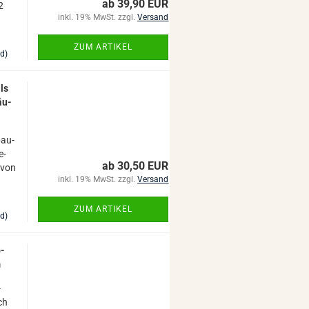
ab 39,90 EUR
2
inkl. 19% MwSt. zzgl.
Versand
ZUM ARTIKEL
nd)
ls
äu­
bau­
e­
ab 30,50 EUR
 von
inkl. 19% MwSt. zzgl.
Versand
ZUM ARTIKEL
nd)
b­
m
­
ch