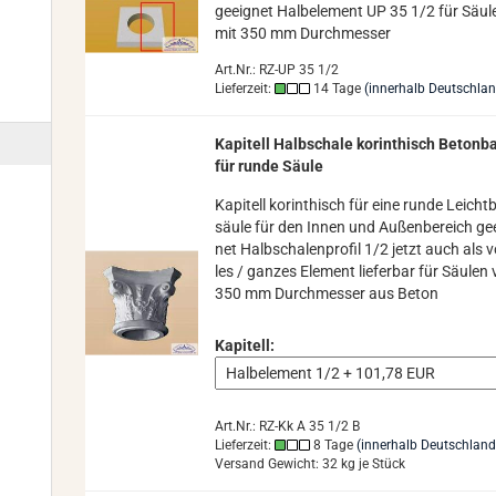
ge­eig­net Halb­ele­ment UP 35 1/2 für Säu­l
mit 350 mm Durch­mes­ser
Art.Nr.: RZ-UP 35 1/2
Lieferzeit:
14 Tage
(innerhalb Deutschla
Ka­pi­tell Halb­scha­le ko­rin­thisch Be­ton­ba
für runde Säule
Ka­pi­tell ko­rin­thisch für eine runde Leicht­
säu­le für den Innen und Au­ßen­be­reich ge­
net Halb­scha­len­pro­fil 1/2 jetzt auch als v
les / gan­zes Ele­ment lie­fer­bar für Säu­len
350 mm Durch­mes­ser aus Beton
Kapitell:
Art.Nr.: RZ-Kk A 35 1/2 B
Lieferzeit:
8 Tage
(innerhalb Deutschland
Versand Gewicht:
32
kg je Stück