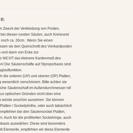
t
8
)
m Zweck der Verkleidung von Posten,
r bei diesen runden Säulen, auch Kreisrund
r noch ca. 26cm . Wenn Sie einen
ssen sie den Querschnitt des Vierkantposten
en und dann von Ecke zur
lso NICHT das kleinere Kantenmaß des
! Die Säulenschäfte auf Styroporbasis sind
lastfunktion.
 die unteren (UP) und oberen (OP) Platten,
g wesentlich verschönern. Bitte achten sie
liche Säulenschaft im Außendurchmesser ist!
 aus optischen Gründen nicht über eine
as würde unschön aussehen. Sie können
latten / Sockelplinthe, oder auch tatsächlich
 empfehlen bei den Säulensockel Platten,
. Auch für die profilierten Sockelringe, auch
tonbasis auswählen. Diese sind besonders
uß Elemente, empfehlen wir diese Elemente