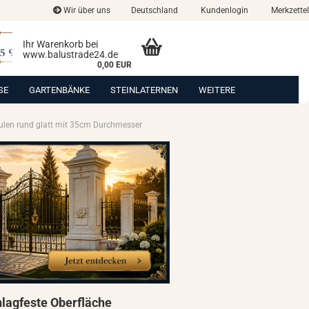
Wir über uns
Deutschland
Kundenlogin
Merkzettel
Ihr Warenkorb bei
www.balustrade24.de
0,00 EUR
SE
GARTENBÄNKE
STEINLATERNEN
WEITERE
ulen rund glatt mit 35cm Durchmesser
hlagfeste Oberfläche