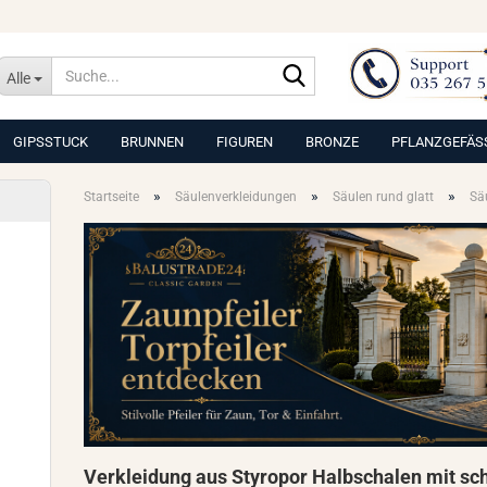
Suche...
Alle
GIPSSTUCK
BRUNNEN
FIGUREN
BRONZE
PFLANZGEFÄS
»
»
»
Startseite
Säulenverkleidungen
Säulen rund glatt
Sä
Verkleidung aus Styropor Halbschalen mit sc