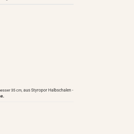
aus Styropor Halbschalen -
messer 35 cm,
he.