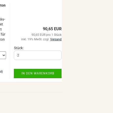
eton
m
säu­
net
90,65 EUR
zt
 für
90,65 EUR pro 1 Stück
ton
inkl. 19% MwSt. zzgl.
Versand
Stück:
nd)
IN DEN WARENKORB