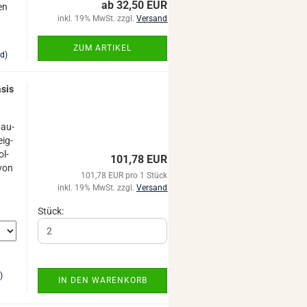
ab 32,50 EUR
en
inkl. 19% MwSt. zzgl.
Versand
ZUM ARTIKEL
nd)
­sis
bau­
eig­
ol­
101,78 EUR
 von
101,78 EUR pro 1 Stück
inkl. 19% MwSt. zzgl.
Versand
Stück:
)
IN DEN WARENKORB