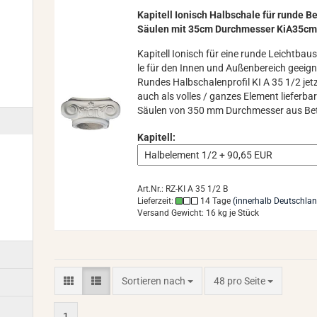
Ka­pi­tell Io­ni­sch Halb­scha­le für runde B
Säu­len mit 35cm Durch­mes­ser KiA35c
Ka­pi­tell Io­ni­sch für eine runde Leicht­bau­
le für den Innen und Au­ßen­be­reich ge­eig­
Run­des Halb­scha­len­pro­fil KI A 35 1/2 jet
auch als vol­les / gan­zes Ele­ment lie­fer­bar
Säu­len von 350 mm Durch­mes­ser aus Be
Kapitell:
Art.Nr.: RZ-KI A 35 1/2 B
Lieferzeit:
14 Tage
(innerhalb Deutschla
Versand Gewicht:
16
kg je Stück
Sortieren nach
pro Seite
Sortieren nach
48 pro Seite
1