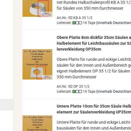
net Run­des Halb­scha­len­pro­fil KB A 35 1/
für Säu­len von 350 mm Durch­mes­ser
Art.Nr.: RZ-KB A 35 1/2
Lieferzeit:
14 Tage
(innerhalb Deutschla
Obere Plat­te 8cm dick­für 35cm Säu­len a
Halb­ele­ment für Leicht­bau­säu­len zur S
len­ver­klei­dung OP35cm
Obere Plat­te für runde und ecki­ge Leicht­
säu­len für den Innen und Au­ßen­be­reich g
eig­net Halb­ele­ment OP 35 1/2 für Säu­len
350 mm Durch­mes­ser
Art.Nr.: RZ-OP 35 1/2
Lieferzeit:
14 Tage
(innerhalb Deutschla
Un­te­re Plat­te 10cm für 35cm Säule Hal
ele­ment zur Säu­len­ver­klei­dung UP35c
Un­te­re Plat­te für runde und ecki­ge Leicht
bau­säu­len für den Innen und Au­ßen­be­rei