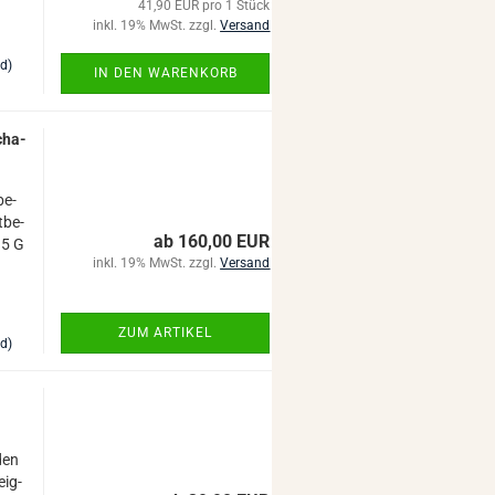
41,90 EUR pro 1 Stück
inkl. 19% MwSt. zzgl.
Versand
nd)
IN DEN WARENKORB
scha­
be­
t­be­
ab 160,00 EUR
35 G
inkl. 19% MwSt. zzgl.
Versand
ZUM ARTIKEL
nd)
­den
eig­