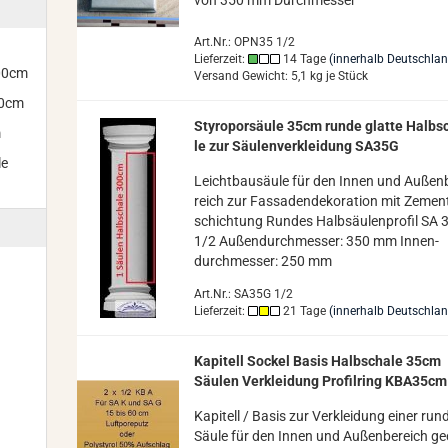
Art.Nr.: OPN35 1/2
Lieferzeit:
14 Tage
(innerhalb Deutschla
300cm
Versand Gewicht:
5,1
kg je Stück
00cm
Sty­ro­por­säu­le 35cm runde glat­te Halb­
m
le zur Säu­len­ver­klei­dung SA35G
le
Leicht­bau­säu­le für den Innen und Au­ßen­
reich zur Fas­sa­den­de­ko­ra­ti­on mit Ze­men
schich­tung Run­des Halb­säu­len­pro­fil SA 
1/2 Au­ßen­durch­mes­ser: 350 mm In­nen­
durch­mes­ser: 250 mm
Art.Nr.: SA35G 1/2
Lieferzeit:
21 Tage
(innerhalb Deutschla
Ka­pi­tell So­ckel Basis Halb­scha­le 35cm
Säu­len Ver­klei­dung Pro­fil­ring KBA35cm
Ka­pi­tell / Basis zur Ver­klei­dung einer run
Säule für den Innen und Au­ßen­be­reich ge­