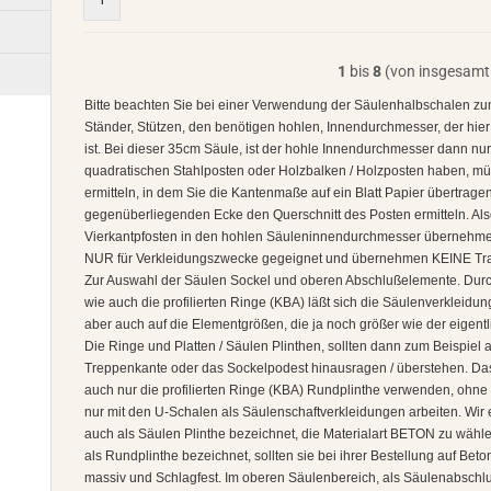
1
bis
8
(von insgesam
Bitte beachten Sie bei einer Verwendung der Säulenhalbschalen zu
Ständer, Stützen, den benötigen hohlen, Innendurchmesser, der hie
ist. Bei dieser 35cm Säule, ist der hohle Innendurchmesser dann nu
quadratischen Stahlposten oder Holzbalken / Holzposten haben, mü
ermitteln, in dem Sie die Kantenmaße auf ein Blatt Papier übertrag
gegenüberliegenden Ecke den Querschnitt des Posten ermitteln. A
Vierkantpfosten in den hohlen Säuleninnendurchmesser übernehmen
NUR für Verkleidungszwecke gegeignet und übernehmen KEINE Trag
Zur Auswahl der Säulen Sockel und oberen Abschlußelemente. Durch
wie auch die profilierten Ringe (KBA) läßt sich die Säulenverkleidun
aber auch auf die Elementgrößen, die ja noch größer wie der eigent
Die Ringe und Platten / Säulen Plinthen, sollten dann zum Beispiel
Treppenkante oder das Sockelpodest hinausragen / überstehen. D
auch nur die profilierten Ringe (KBA) Rundplinthe verwenden, ohne P
nur mit den U-Schalen als Säulenschaftverkleidungen arbeiten. Wir
auch als Säulen Plinthe bezeichnet, die Materialart BETON zu wählen
als Rundplinthe bezeichnet, sollten sie bei ihrer Bestellung auf Be
massiv und Schlagfest. Im oberen Säulenbereich, als Säulenabschl