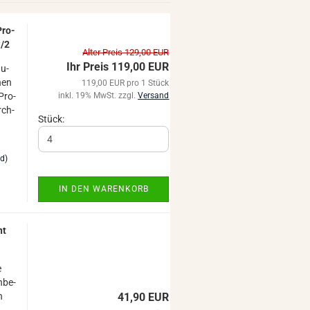
Pro­
1/2
Alter Preis 129,00 EUR
Ihr Preis 119,00 EUR
äu­
nnen
119,00 EUR pro 1 Stück
 Pro­
inkl. 19% MwSt. zzgl.
Versand
rch­
Stück:
nd)
IN DEN WARENKORB
nt
e
­be­
n
41,90 EUR