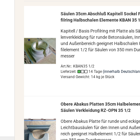
Säu­len 35cm Ab­schluß Ka­pi­tell So­ckel 
fil­ring Halb­scha­len Ele­men­te KBAN 35 
Ka­pi­tell / Basis Pro­fil­ring mit Plat­te als S
len­ver­klei­dung für runde Be­ton­säu­len, I
und Au­ßen­be­reich ge­eig­net Halb­scha­len
fil­ele­ment 1/2 für Säu­len von 350 mm Du
mes­ser
Art.Nr.: KBAN35 1/2
Lieferzeit:
14 Tage
(innerhalb Deutschla
Versand Gewicht:
14
kg je Stück
Obere Aba­kus Plat­ten 35cm Halb­ele­me
Säu­len Ver­klei­dung RZ-​OPN 35 1/2
Obere Aba­kus Plat­te für runde und ecki­g
Leicht­bau­säu­len für den Innen und Au­ßen
reich ge­eig­net Halb­ele­ment 1/2 für Säu­le
von 350 mm Durch­mes­ser