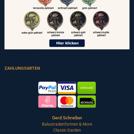
ZAHLUNGSARTEN
Gerd Schreiber
Balustradenformen & More
Classic Garden