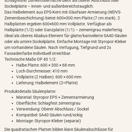
schlagfester Zementoberfläche dient als oberer Abschluss oder
Sockelplatte – innen- und außenbereichstauglich.
Das Halbelement aus EPS-Kern mit Glasfaser-Armierung (WDVS-
Zementbeschichtung) bietet 600×300 mm Platte (7 cm stark). 2
Halbplatten ergeben 600×600 mm Vollplatte. Verfügbar als
Halbplatte (1/2) oder Ganzplatte (1/1) – zementgrau malerfertig.
Ideal als oberes Abakus-Element für glatte/kannelierte SA40-Säulen
oder als untere Sockelplatte. Einfache Montage mit Styropor-Kleber
um vorhandene Säulen. Nach Verfugung, Tiefgrund und 2x
Fassadenfarbe individuell streichbar.
Technische Maße OP 40 1/2:
Halbe Platte: 600 × 300 × 68 mm
Loch-Durchmesser: 410 mm
Vollplatte (2 Halben): 600 × 600 mm
Lieferung: Halbelement (2=Platte)
Produktdetails Säulenplatte:
Material: Styropor EPS + Zementarmierung
Oberfläche: Schlagfest zementgrau
Verwendung: Oberer Abschluss / Sockel
Kompatibel: SA40 Säulen rund/eckig
Montage: Styropor-Kleber (separat)
Die quadratischen Platten bilden klare Säulenabschlüsse für