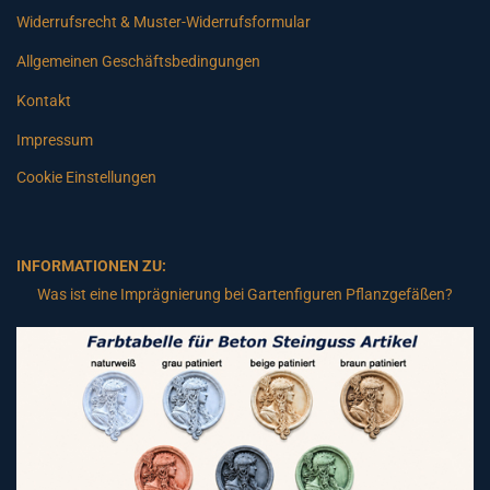
Widerrufsrecht & Muster-Widerrufsformular
Allgemeinen Geschäftsbedingungen
Kontakt
Impressum
Cookie Einstellungen
INFORMATIONEN ZU:
Was ist eine Imprägnierung bei Gartenfiguren Pflanzgefäßen?