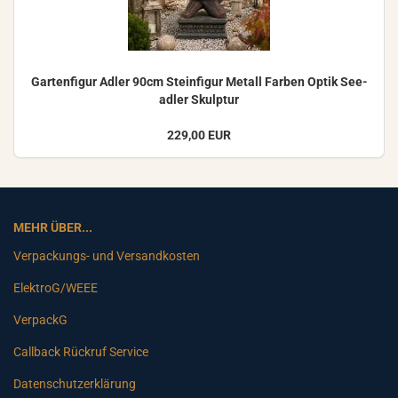
Gar­ten­fi­gur Adler 90cm Stein­fi­gur Me­tall Far­ben Optik See­
ad­ler Skulp­tur
229,00 EUR
MEHR ÜBER...
Verpackungs- und Versandkosten
ElektroG/WEEE
VerpackG
Callback Rückruf Service
Datenschutzerklärung