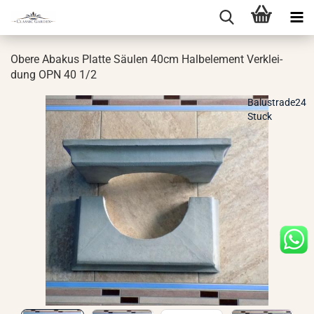
Obere Aba­kus Plat­te Säu­len 40cm Halb­ele­ment Ver­klei­
dung OPN 40 1/2
Balustrade24
Stuck