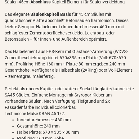
Säulen 45cm
Abschluss
Kapitell Element für Säulenverkleidung
Das elegante
Säulenkapitell Basis
für 45 cm Säulen mit
quadratischer Platte abschließt Betonsäulen harmonisch. Dieses
leichte Styropor-Halbelement (Innendurchmesser 460 mm) mit
schlagfester Zementoberfläche verkleidet Leichtbau- oder
Betonsäulen – für Innen- und Außenbereich optimiert.
Das Halbelement aus EPS-Kern mit Glasfaser-Armierung (WDVS-
Zementbeschichtung) bietet 670×335 mm Platte (Voll: 670×670
mm). Profilring-Höhe 160 mm + Platte 80 mm ergeben 240 mm
Gesamthöhe. Verfügbar als Halbschale (2=Ring) oder Voll-Element
– zementgrau malerfertig.
Perfekt als oberes Kapitell oder unterer Sockel für glatte/kannelierte
SA45-Säulen. Einfache Montage mit Styropor-Kleber um
vorhandene Säulen. Nach Verfugung, Tiefgrund und 2x
Fassadenfarbe individuell colorierbar.
Technische Maße KBAN 45 1/2:
Innendurchmesser: 460 mm
Gesamthöhe: 240 mm
Halbe Platte: 670 × 335 × 80 mm
Profilring: 160 mm Höhe