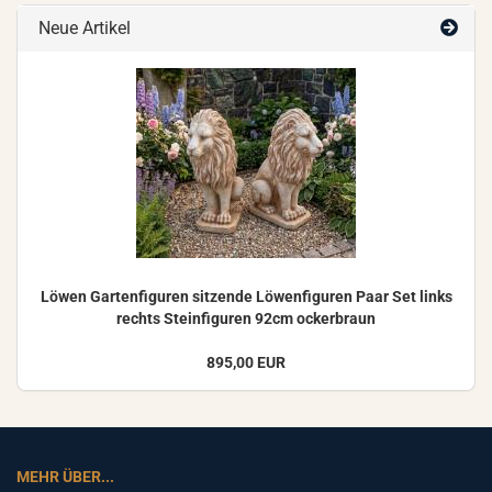
Neue Artikel
Löwen Gar­ten­fi­gu­ren sit­zen­de Lö­wen­fi­gu­ren Paar Set links
rechts Stein­fi­gu­ren 92cm ocker­braun
895,00 EUR
MEHR ÜBER...