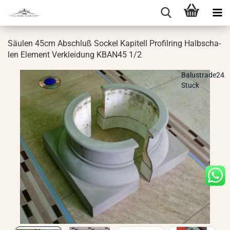
Säu­len 45cm Ab­schluß So­ckel Ka­pi­tell Pro­fil­ring Halb­scha­
len Ele­ment Ver­klei­dung KBAN45 1/2
Balustrade24
Stuck