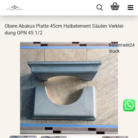
Obere Aba­kus Plat­te 45cm Halb­ele­ment Säu­len Ver­klei­
dung OPN 45 1/2
Balustrade24
Stuck