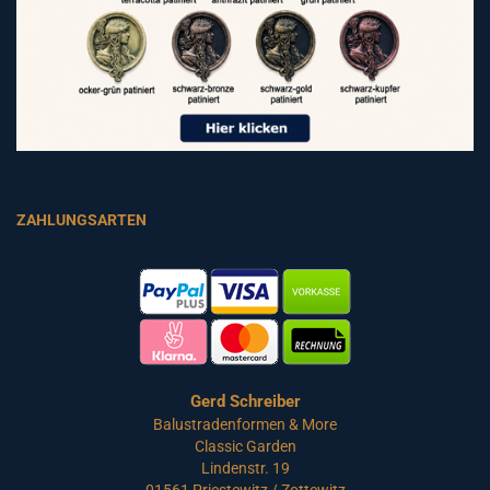
ZAHLUNGSARTEN
Gerd Schreiber
Balustradenformen & More
Classic Garden
Lindenstr. 19
01561 Priestewitz / Zottewitz