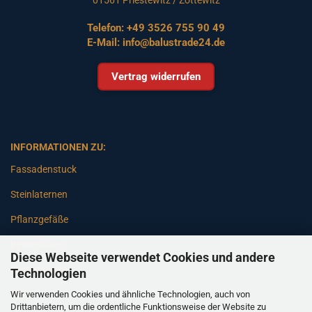
Telefon:
+49 3526 755 90 49
E-Mail:
info@balustrade24.de
Vertrag widerrufen
INFORMATIONEN ZU:
Fassadenstuck
Steinlaternen
Pflanzgefäße
Betonsäulen
Diese Webseite verwendet Cookies und andere
Gartenbänke
Technologien
Wir verwenden Cookies und ähnliche Technologien, auch von
Pfeiler
Drittanbietern, um die ordentliche Funktionsweise der Website zu