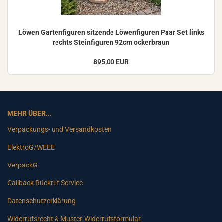
Löwen Gar­ten­fi­gu­ren sit­zen­de Lö­wen­fi­gu­ren Paar Set links
rechts Stein­fi­gu­ren 92cm ocker­braun
895,00 EUR
MEHR ÜBER...
Verpackungs- und Versandkosten
ElektroG/WEEE
VerpackG
Callback Rückruf Service
Datenschutzerklärung
Widerrufsrecht & Muster-Widerrufsformular