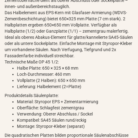
Zementoberfläche dient als oberer Abschluss oder Sockelplatte –
innen- und außenbereichstauglich.
Das Halbelement aus EPS-Kern mit Glasfaser-Armierung (WDVS-
Zementbeschichtung) bietet 650×325 mm Platte (7 cm stark). 2
Halbplatten ergeben 650×650 mm Vollplatte. Verfügbar als
Halbplatte (1/2) oder Ganzplatte (1/1) – zementgrau malerfertig.
Ideal als oberes Abakus-Element für glatte/kannelierte SA45-Säulen
oder als untere Sockelplatte. Einfache Montage mit Styropor-Kleber
um vorhandene Säulen. Nach Verfugung, Tiefgrund und 2x
Fassadenfarbe individuell streichbar.
Technische Maße OP 45 1/2:
Halbe Platte: 650 × 325 × 68 mm
Loch-Durchmesser: 460 mm
Vollplatte (2 Halben): 650 × 650 mm
Lieferung: Halbelement (2=Platte)
Produktdetails Säulenplatte:
Material: Styropor EPS + Zementarmierung
Oberfläche: Schlagfest zementgrau
Verwendung: Oberer Abschluss / Sockel
Kompatibel: SA45 Säulen rund/eckig
Montage: Styropor-Kleber (separat)
Die quadratischen Platten bilden proportionale Säulenabschlüsse