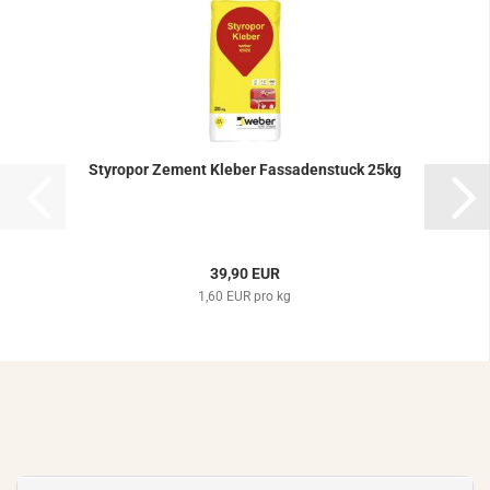
Sty­ro­por Ze­ment Kle­ber Fas­sa­den­stuck 25kg
39,90 EUR
1,60 EUR pro kg