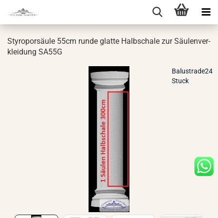
Sty­ro­por­säu­le 55cm runde glat­te Halb­scha­le zur Säu­len­ver­
klei­dung SA55G
Balustrade24
Stuck