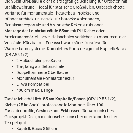
Die
55cm Großsäule
dient als tragfähige Schalung für Ortbeton mit
Stahlbewehrung – ideal für statische Großsäulen. Unbeschichtete
Variante für monumentale Theaterbau-Projekte und
Bühnenarchitektur. Perfekt für barocke Kolonnaden,
Renaissanceportale und historische Rekonstruktionen.
Montage der
Leichtbausäule 55cm
mit PU-Kleber oder
Armierungsmörtel – zwei Halbschalen verkleben zu monumentaler
Vollsäule. Kürzbar mit Fuchsschwanzsäge, frostfest für
Wärmedämmsysteme. Komplettes Portaldesign mit Kapitell/Basis
(KB A55 1/2).
2 Halbschalen pro Säule
Tragfähig als Betonschale
Doppelt armierte Oberfläche
Monumentale Portalarchitektur
ETWB kompatibel
400 cm max. Länge
Zusätzlich erhältlich:
55 cm Kapitelle/Basen
(OP/UP 55 1/2),
Kleber (25 kg Sack), professionelle Montage. Über 100
Fassadenprofile, Gesimse und Eckbossen für harmonisches
Großprojekt-Design mit dorischer, ionischer oder korinthischer
Tempeloptik.
Kapitell/Basis Ø55 cm