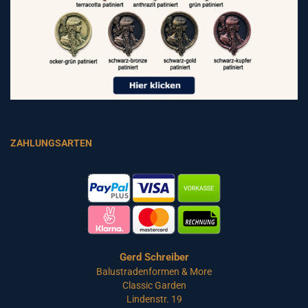
ZAHLUNGSARTEN
Gerd Schreiber
Balustradenformen & More
Classic Garden
Lindenstr. 19