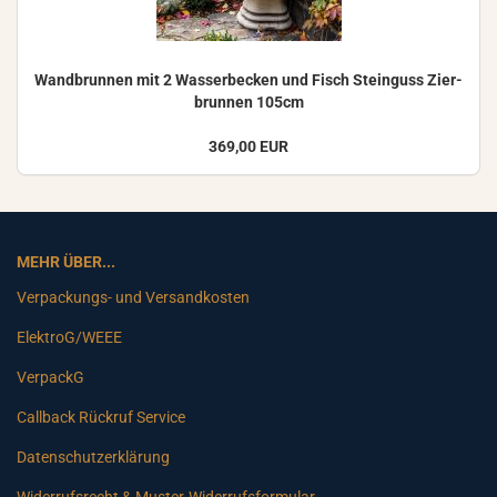
Wand­brun­nen mit 2 Was­ser­be­cken und Fisch Stein­guss Zier­
brun­nen 105cm
369,00 EUR
MEHR ÜBER...
Verpackungs- und Versandkosten
ElektroG/WEEE
VerpackG
Callback Rückruf Service
Datenschutzerklärung