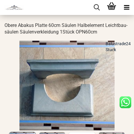
Obere Aba­kus Plat­te 60cm Säu­len Halb­ele­ment Leicht­bau­
säu­len Säu­len­ver­klei­dung 1Stück OPN60cm
Balustrade24
Stuck