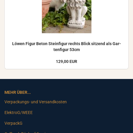
Löwen Figur Beton Stein­fi­gur rechts Blick sit­zend als Gar­
ten­fi­gur 53cm
129,00 EUR
MEHR ÜBER...
Verpackungs- und Versandkosten
ElektroG/WEEE
VerpackG