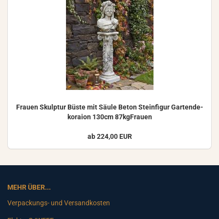
Frau­en Skulp­tur Büste mit Säule Beton Stein­fi­gur Gar­ten­de­
ko­rai­on 130cm 87kgFrauen
ab 224,00 EUR
MEHR ÜBER...
Verpackungs- und Versandkosten