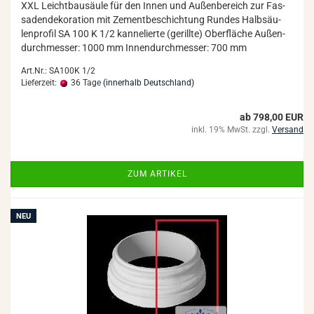
XXL Leicht­bau­säu­le für den Innen und Au­ßen­be­reich zur Fas­
sa­den­de­ko­ra­ti­on mit Ze­ment­be­schich­tung Run­des Halb­säu­
len­pro­fil SA 100 K 1/2 kan­ne­lier­te (ge­rill­te) Ober­flä­che Au­ßen­
durch­mes­ser: 1000 mm In­nen­durch­mes­ser: 700 mm
Art.Nr.: SA100K 1/2
Lieferzeit:
36 Tage
(innerhalb Deutschland)
ab 798,00 EUR
inkl. 19% MwSt. zzgl.
Versand
ZUM ARTIKEL
NEU