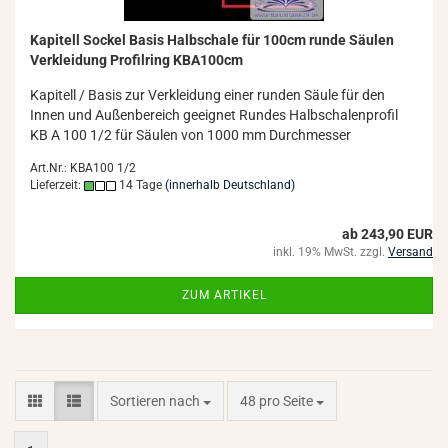
Ka­pi­tell So­ckel Basis Halb­scha­le für 100cm runde Säu­len
Ver­klei­dung Pro­fil­ring KBA100cm
Ka­pi­tell / Basis zur Ver­klei­dung einer run­den Säule für den
Innen und Au­ßen­be­reich ge­eig­net Run­des Halb­scha­len­pro­fil
KB A 100 1/2 für Säu­len von 1000 mm Durch­mes­ser
Art.Nr.: KBA100 1/2
Lieferzeit:
14 Tage
(innerhalb Deutschland)
ab 243,90 EUR
inkl. 19% MwSt. zzgl.
Versand
ZUM ARTIKEL
Sortieren nach
pro Seite
Sortieren nach
48 pro Seite