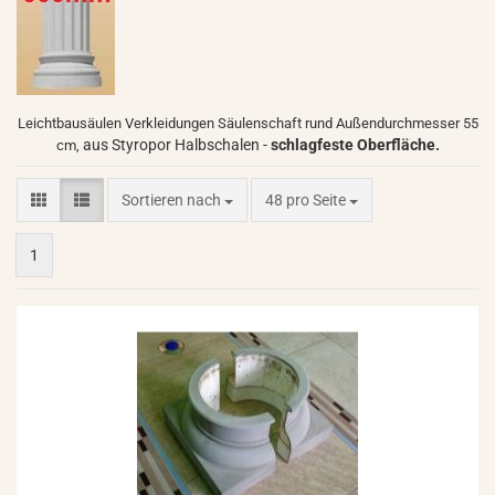
Leichtbausäulen Verkleidungen Säulenschaft rund Außendurchmesser 55
aus Styropor Halbschalen -
schlagfeste
Oberfläche.
cm,
Sortieren nach
pro Seite
Sortieren nach
48 pro Seite
1