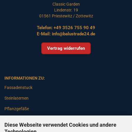
Classic Garden
Lindenstr. 19
01561 Priestewitz / Zottewitz
Telefon:
+49 3526 755 90 49
E-Mail:
info@balustrade24.de
Vertrag widerrufen
INFORMATIONEN ZU:
Fassadenstuck
Steinlaternen
Pflanzgefäße
Betonsäulen
Diese Webseite verwendet Cookies und andere
Gartenbänke
Technologien