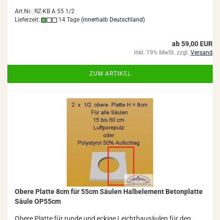
Art.Nr.: RZ-KB A 55 1/2
Lieferzeit:
14 Tage
(innerhalb Deutschland)
ab 59,00 EUR
inkl. 19% MwSt. zzgl.
Versand
ZUM ARTIKEL
Obere Plat­te 8cm für 55cm Säu­len Halb­ele­ment Be­ton­plat­te
Säule OP55cm
Obere Plat­te für runde und ecki­ge Leicht­bau­säu­len für den