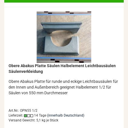
Obere Aba­kus Plat­te Säu­len Halb­ele­ment Leicht­bau­säu­len
Säu­len­ver­klei­dung
Obere Aba­kus Plat­te für runde und ecki­ge Leicht­bau­säu­len für
den Innen und Au­ßen­be­reich ge­eig­net Halb­ele­ment 1/2 für
Säu­len von 550 mm Durch­mes­ser
Art.Nr.: OPN55 1/2
Lieferzeit:
14 Tage
(innerhalb Deutschland)
Versand Gewicht:
5,1
kg je Stück