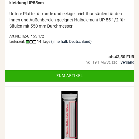
klei­dung UP55cm
Un­te­re Plat­te für runde und ecki­ge Leicht­bau­säu­len für den
Innen und Au­ßen­be­reich ge­eig­net Halb­ele­ment UP 55 1/2 für
Säu­len mit 550 mm Durch­mes­ser
Art.Nr.: RZ-UP 55 1/2
Lieferzeit:
14 Tage
(innerhalb Deutschland)
ab 43,50 EUR
inkl. 19% MwSt. zzgl.
Versand
ZUM ARTIKEL