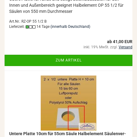
Innen und Au­ßen­be­reich ge­eig­net Halb­ele­ment OP 55 1/2 für
Säu­len von 550 mm Durch­mes­ser
Art.Nr.: RZ-OP 55 1/2 B
Lieferzeit:
14 Tage
(innerhalb Deutschland)
ab 41,00 EUR
inkl. 19% MwSt. zzgl.
Versand
ZUM ARTIKEL
Un­te­re Plat­te 10cm für 55cm Säule Halb­ele­ment Säu­len­ver­