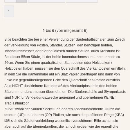
1
1
bis
6
(von insgesamt
6
)
Bitte beachten Sie bei einer Verwendung der Säulenhalbschalen zum Zweck
der Verkleidung von Posten, Ständer, Stützen, den benötigen hohlen,
Innendurchmesser, der hier bei diesen runden Säulen, auch Kreisrund ist.
Bei dieser 55cm Säule, ist der hohle Innendurchmesser dann nur noch ca.
46cm. Wenn Sie einen quadratischen Stahlposten oder Holzbalken /
Holzposten haben, müssen sie den Querschnitt des Vierkantposten ermitteln,
in dem Sie die Kantenmaße auf ein Blatt Papier übertragen und dann von
Ecke zur gegenüberliegenden Ecke den Querschnitt des Posten ermitteln.
Also NICHT das kleinere Kantenmaß des Vierkantpfosten in den hohlen
Säuleninnendurchmesser übernehmen! Die Säulenschäfte auf Styroporbasis
sind NUR für Verkleidungszwecke gegeignet und übernehmen KEINE
Traglastfunktion.
Zur Auswahl der Säulen Sockel und oberen Abschlußelemente. Durch die
unteren (UP) und oberen (OP) Platten, wie auch die profilierten Ringe (KBA)
läßt sich die Säulenverkleidung wesentlich verschönern. Bitte achten sie
aber auch auf die Elementgrößen, die ja noch größer wie der eigentliche