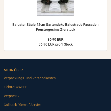
Ba­lus­ter Säule 42cm Gar­ten­de­ko Ba­lus­tra­de Fas­sa­den
Fens­ter­ge­sims Zier­stuck
36,90 EUR
36,90 EUR pro 1 Stück
MEHR ÜBER...
Verpackungs- und Versandkosten
ElektroG/WEEE
VerpackG
Callback Rückruf Service