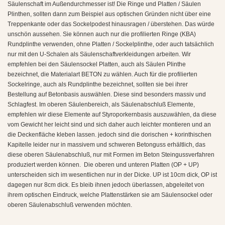
Säulenschaft im Außendurchmesser ist! Die Ringe und Platten / Säulen
Plinthen, sollten dann zum Beispiel aus optischen Gründen nicht über eine
Treppenkante oder das Sockelpodest hinausragen / überstehen. Das würde
unschön aussehen. Sie können auch nur die profilierten Ringe (KBA)
Rundplinthe verwenden, ohne Platten / Sockelplinthe, oder auch tatsächlich
nur mit den U-Schalen als Säulenschaftverkleidungen arbeiten. Wir
empfehlen bei den Säulensockel Platten, auch als Säulen Plinthe
bezeichnet, die Materialart BETON zu wählen. Auch für die profilierten
Sockelringe, auch als Rundplinthe bezeichnet, sollten sie bei ihrer
Bestellung auf Betonbasis auswählen. Diese sind besonders massiv und
Schlagfest. Im oberen Säulenbereich, als Säulenabschluß Elemente,
empfehlen wir diese Elemente auf Styroporkernbasis auszuwählen, da diese
vom Gewicht her leicht sind und sich daher auch leichter montieren und an
die Deckenfläche kleben lassen. jedoch sind die dorischen + korinthischen
Kapitelle leider nur in massivem und schweren Betonguss erhältlich, das
diese oberen Säulenabschluß, nur mit Formen im Beton Steingussverfahren
produziert werden können. Die oberen und unteren Platten (OP + UP)
unterscheiden sich im wesentlichen nur in der Dicke. UP ist 10cm dick, OP ist
dagegen nur 8cm dick. Es bleib ihnen jedoch überlassen, abgeleitet von
ihrem optischen Eindruck, welche Plattenstärken sie am Säulensockel oder
oberen Säulenabschluß verwenden möchten.