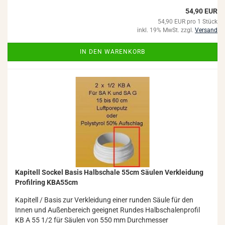
54,90 EUR
54,90 EUR pro 1 Stück
inkl. 19% MwSt. zzgl.
Versand
IN DEN WARENKORB
Ka­pi­tell So­ckel Basis Halb­scha­le 55cm Säu­len Ver­klei­dung
Pro­fil­ring KBA55cm
Ka­pi­tell / Basis zur Ver­klei­dung einer run­den Säule für den
Innen und Au­ßen­be­reich ge­eig­net Run­des Halb­scha­len­pro­fil
KB A 55 1/2 für Säu­len von 550 mm Durch­mes­ser