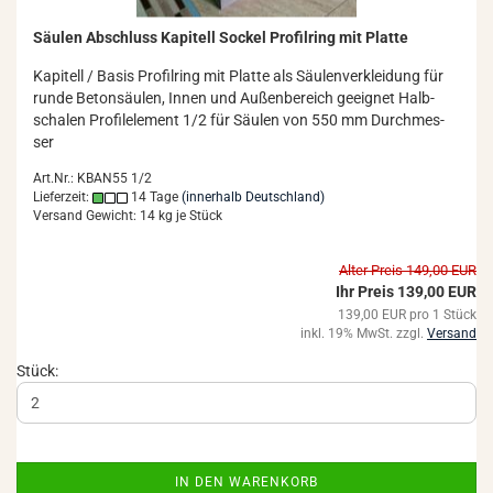
Säu­len Ab­schluss Ka­pi­tell So­ckel Pro­fil­ring mit Plat­te
Ka­pi­tell / Basis Pro­fil­ring mit Plat­te als Säu­len­ver­klei­dung für
runde Be­ton­säu­len, Innen und Au­ßen­be­reich ge­eig­net Halb­
scha­len Pro­fil­ele­ment 1/2 für Säu­len von 550 mm Durch­mes­
ser
Art.Nr.: KBAN55 1/2
Lieferzeit:
14 Tage
(innerhalb Deutschland)
Versand Gewicht:
14
kg je Stück
Alter Preis 149,00 EUR
Ihr Preis 139,00 EUR
139,00 EUR pro 1 Stück
inkl. 19% MwSt. zzgl.
Versand
Stück:
IN DEN WARENKORB