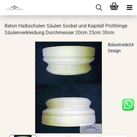
Beton Halb­scha­len Säu­len So­ckel und Ka­pi­tell Pro­fil­rin­ge
Säu­len­ver­klei­dung Durch­mes­ser 20cm 25cm 30cm
Balustrade24
Design