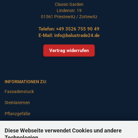
Classic Garden
Lindenstr. 19
01561 Priestewitz / Zottewitz
Telefon:
+49 3526 755 90 49
E-Mail:
info@balustrade24.de
Vertrag widerrufen
INFORMATIONEN ZU:
Fassadenstuck
Steinlaternen
Pflanzgefäße
Betonsäulen
Diese Webseite verwendet Cookies und andere
Gartenbänke
Technologien