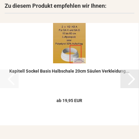
Zu diesem Produkt empfehlen wir Ihnen:
Ka­pi­tell So­ckel Basis Halb­scha­le 20cm Säu­len Ver­klei­dung...
ab 19,95 EUR