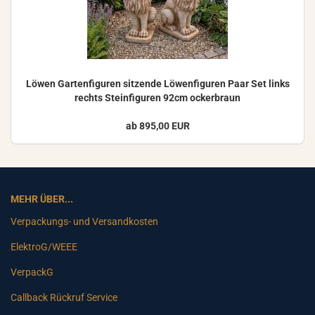
Löwen Gar­ten­fi­gu­ren sit­zen­de Lö­wen­fi­gu­ren Paar Set links
rechts Stein­fi­gu­ren 92cm ocker­braun
ab 895,00 EUR
MEHR ÜBER...
Verpackungs- und Versandkosten
ElektroG/WEEE
VerpackG
Callback Rückruf Service