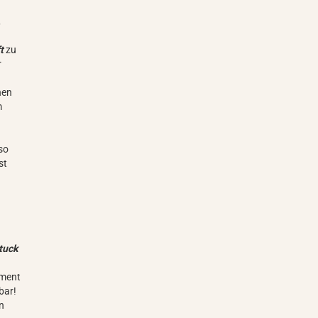
,
ft
zu
r
nen
m
so
st
tuck
iment
bar!
en