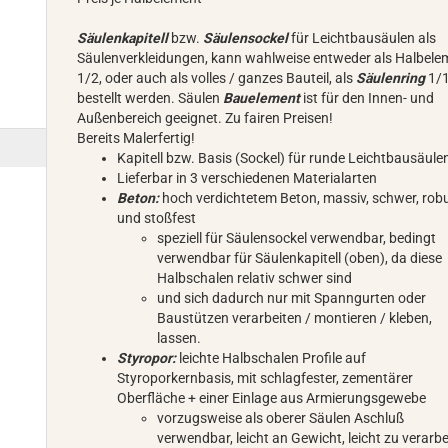
Säulenkapitell
bzw.
Säulensockel
für Leichtbausäulen als
Säulenverkleidungen, kann wahlweise entweder als Halbele
1/2, oder auch als volles / ganzes Bauteil, als
Säulenring
1/1
bestellt werden. Säulen
Bauelement
ist für den Innen- und
Außenbereich geeignet. Zu fairen Preisen!
Bereits Malerfertig!
Kapitell bzw. Basis (Sockel) für runde Leichtbausäule
Lieferbar in 3 verschiedenen Materialarten
Beton:
hoch verdichtetem Beton, massiv, schwer, rob
und stoßfest
speziell für Säulensockel verwendbar, bedingt
verwendbar für Säulenkapitell (oben), da diese
Halbschalen relativ schwer sind
und sich dadurch nur mit Spanngurten oder
Baustützen verarbeiten / montieren / kleben,
lassen.
Styropor:
leichte Halbschalen Profile auf
Styroporkernbasis, mit schlagfester, zementärer
Oberfläche + einer Einlage aus Armierungsgewebe
vorzugsweise als oberer Säulen Aschluß
verwendbar, leicht an Gewicht, leicht zu verarbe