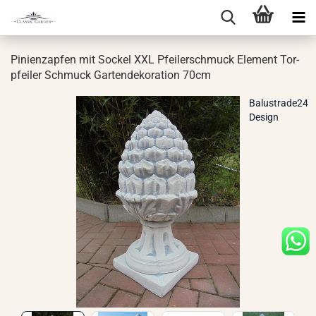
Pi­ni­en­zap­fen mit So­ckel XXL Pfei­ler­schmuck Ele­ment Tor­
pfei­ler Schmuck Gar­ten­de­ko­ra­ti­on 70cm
Balustrade24
Design