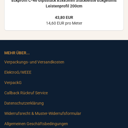
Eck­pro­fil C-46 Gips­stuck 85x85mm Stuck­leis­te Eck­ge­sims
Leis­ten­pro­fil 200cm
43,80 EUR
14,60 EUR pro Meter
MEHR ÜBER...
Verpackungs- und Versandkosten
ElektroG/WEEE
VerpackG
Callback Rückruf Service
Datenschutzerklärung
Widerrufsrecht & Muster-Widerrufsformular
Allgemeinen Geschäftsbedingungen