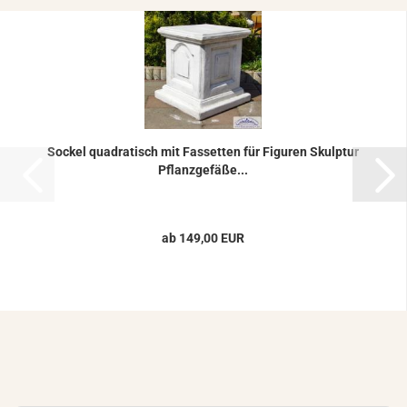
So­ckel qua­dra­tisch mit Fas­set­ten für Fi­gu­ren Skulp­tur
Pflanz­ge­fä­ße...
ab 149,00 EUR