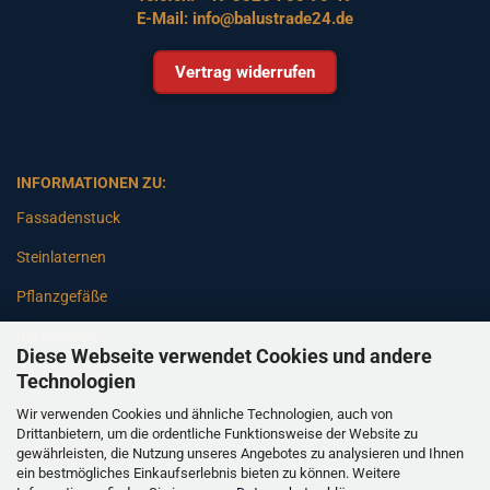
E-Mail:
info@balustrade24.de
Vertrag widerrufen
INFORMATIONEN ZU:
Fassadenstuck
Steinlaternen
Pflanzgefäße
Betonsäulen
Diese Webseite verwendet Cookies und andere
Gartenbänke
Technologien
Wir verwenden Cookies und ähnliche Technologien, auch von
Pfeiler
Drittanbietern, um die ordentliche Funktionsweise der Website zu
gewährleisten, die Nutzung unseres Angebotes zu analysieren und Ihnen
Gartenbrunnen
ein bestmögliches Einkaufserlebnis bieten zu können. Weitere