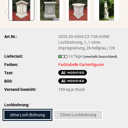
Art.Nr.:
S335 ZO-6504 CZ-738-OHNE
Lochbohrung_1_1-ohne
Imprägnierung_26-hellgrau_128
Lieferzeit:
14 Tage
(innerhalb Deutschland)
Farben:
Farbtabelle Gartenfiguren
Text:
Bild:
Versand Gewicht:
189
kg je Stück
Lochbohrung:
ohne Loch Bohrung
25mm Lochbohrung