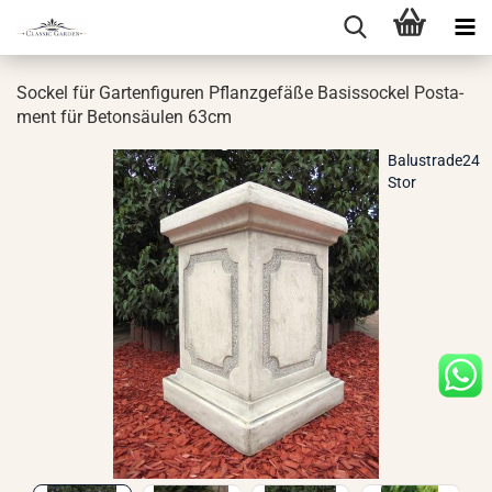
So­ckel für Gar­ten­fi­gu­ren Pflanz­ge­fä­ße Ba­sis­so­ckel Pos­ta­
ment für Be­ton­säu­len 63cm
Balustrade24
Stor