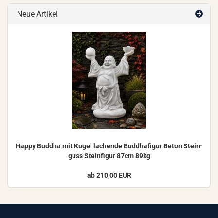
Neue Artikel
Happy Bud­dha mit Kugel la­chen­de Bud­dha­fi­gur Beton Stein­
guss Stein­fi­gur 87cm 89kg
ab 210,00 EUR