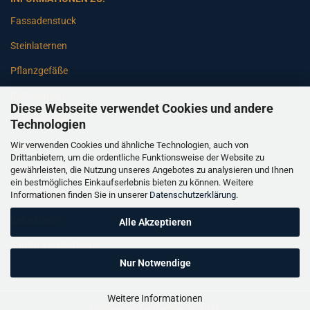
Fassadenstuck
Steinlaternen
Pflanzgefäße
Betonsäulen
Diese Webseite verwendet Cookies und andere
Gartenbänke
Technologien
Wir verwenden Cookies und ähnliche Technologien, auch von
Pfeiler
Drittanbietern, um die ordentliche Funktionsweise der Website zu
gewährleisten, die Nutzung unseres Angebotes zu analysieren und Ihnen
Gartenbrunnen
ein bestmögliches Einkaufserlebnis bieten zu können. Weitere
Informationen finden Sie in unserer
Datenschutzerklärung
.
Gartenfiguren
Balustraden
Alle Akzeptieren
Säulen Verkleidungen
Nur Notwendige
Weitere Informationen
Onlineshop
by Gambio © 2026