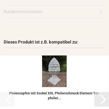
Kundenrezensionen
Dieses Produkt ist z.B. kompatibel zu:
Pi­ni­en­zap­fen mit So­ckel XXL Pfei­ler­schmuck Ele­ment Tor­
pfei­ler...