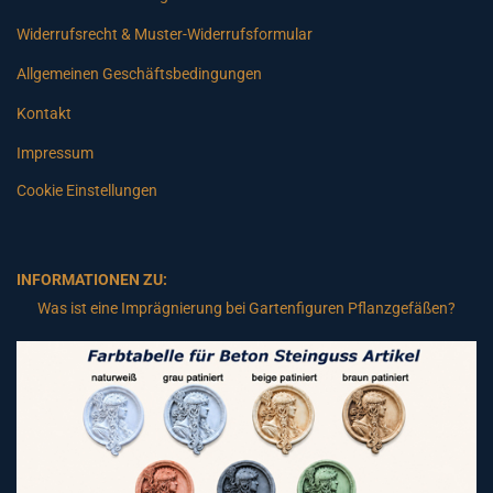
Widerrufsrecht & Muster-Widerrufsformular
Allgemeinen Geschäftsbedingungen
Kontakt
Impressum
Cookie Einstellungen
INFORMATIONEN ZU:
Was ist eine Imprägnierung bei Gartenfiguren Pflanzgefäßen?