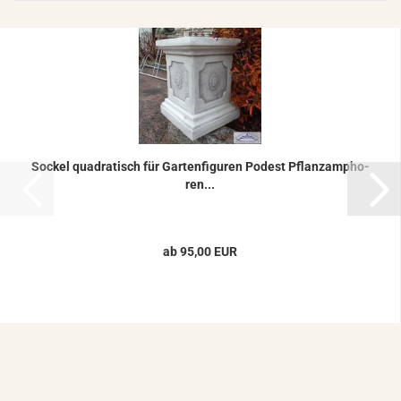
So­ckel qua­dra­tisch für Gar­ten­fi­gu­ren Po­dest Pflanz­am­pho­
ren...
ab 95,00 EUR