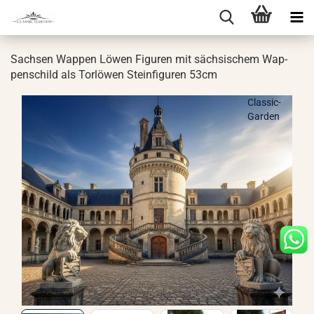
Sach­sen Wap­pen Löwen Fi­gu­ren mit säch­si­schem Wap­
pen­schild als Tor­lö­wen Stein­fi­gu­ren 53cm
Classic-
Garden