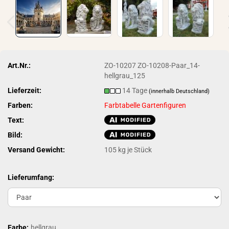
Art.Nr.:
ZO-10207 ZO-10208-Paar_14-
hellgrau_125
Lieferzeit:
14 Tage
(innerhalb Deutschland)
Farben:
Farbtabelle Gartenfiguren
Text:
Bild:
Versand Gewicht:
105
kg je Stück
Lieferumfang:
Farbe:
hellgrau