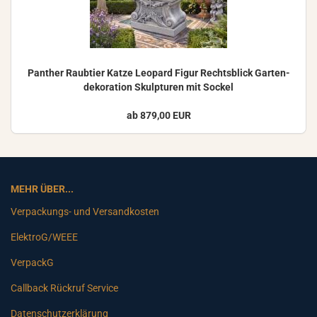
Pan­ther Raub­tier Katze Leo­pard Figur Rechts­blick Gar­ten­
de­ko­ra­ti­on Skulp­tu­ren mit So­ckel
ab 879,00 EUR
MEHR ÜBER...
Verpackungs- und Versandkosten
ElektroG/WEEE
VerpackG
Callback Rückruf Service
Datenschutzerklärung