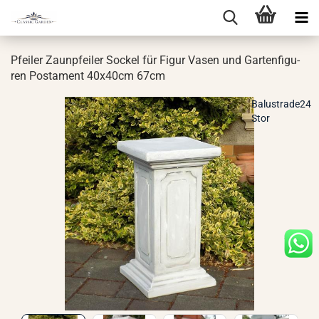
Pfei­ler Zaun­pfei­ler So­ckel für Figur Vasen und Gar­ten­fi­gu­
ren Pos­ta­ment 40x40cm 67cm
Balustrade24
Stor