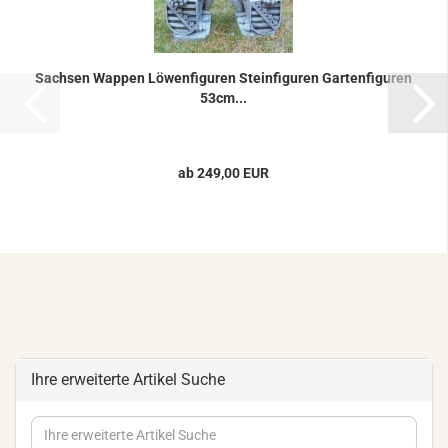
Sach­sen Wap­pen Lö­wen­fi­gu­ren Stein­fi­gu­ren Gar­ten­fi­gu­ren
53cm...
ab 249,00 EUR
Ihre erweiterte Artikel Suche
Ihre
erweiterte