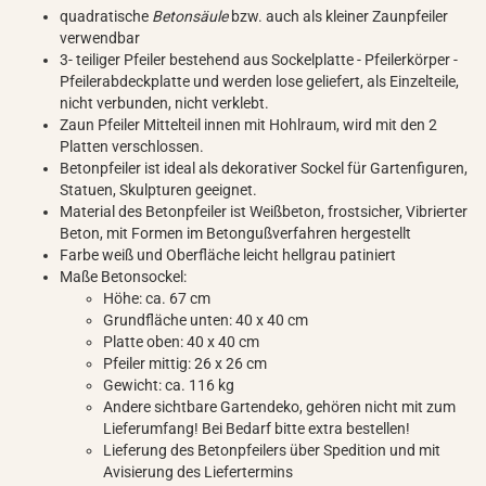
quadratische
Betonsäule
bzw. auch als kleiner Zaunpfeiler
verwendbar
3- teiliger Pfeiler bestehend aus Sockelplatte - Pfeilerkörper -
Pfeilerabdeckplatte und werden lose geliefert, als Einzelteile,
nicht verbunden, nicht verklebt.
Zaun Pfeiler Mittelteil innen mit Hohlraum, wird mit den 2
Platten verschlossen.
Betonpfeiler ist ideal als dekorativer Sockel für Gartenfiguren,
Statuen, Skulpturen geeignet.
Material des Betonpfeiler ist Weißbeton, frostsicher, Vibrierter
Beton, mit Formen im Betongußverfahren hergestellt
Farbe weiß und Oberfläche leicht hellgrau patiniert
Maße Betonsockel:
Höhe: ca. 67 cm
Grundfläche unten: 40 x 40 cm
Platte oben: 40 x 40 cm
Pfeiler mittig: 26 x 26 cm
Gewicht: ca. 116 kg
Andere sichtbare Gartendeko, gehören nicht mit zum
Lieferumfang! Bei Bedarf bitte extra bestellen!
Lieferung des Betonpfeilers über Spedition und mit
Avisierung des Liefertermins