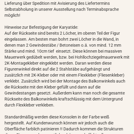
Lieferung über Spedition mit Avisierung des Liefertermins
Selbstabholung in unserer Ausstellung nach Terminabsprache
möglich!
Hinweise zur Befestigung der Karyatide:
Auf der Rückseite sind bereits 2 Löcher, im oberen Teil der Figur
eingelassen. Am besten man bohrt zwei Löcher in die Wand, in
denen man 2 Gewindestäbe / Betoneisen o.ä. von mind. 12 mm
Stärke und mind. 10cm tief einsetzt. Diese können bei massiven
Mauerwerk gedübelt werden, bzw. bei Hohllochziegelmauerwerk mit
2K-Montagekleber eingeklebt werden. Daran werden diese
Figurenwinkel direkt auf die 2 Stahlstäbe aufgehängt und
zusätzlich mit 2K-Kleber oder mit einem Flexkleber (Fliesenkleber)
verklebt. Zusätzlich wird bei der Montage des Balkonwinkels auch
die Rückseite mit den Kleber gefüllt und dann auf die
Gewindestangen gesetzt. Außerdem kann man noch die gesamte
Rückseite des Balkonwinkels kraftschlüssig mit dem Untergrund
durch Flexkleber verkleben.
Standardmäßig werden diese Konsolen in der Farbe weiß
hergestellt. Auf Kundenwunsch können wir jedoch auch die
Oberfläche farblich patinieren !! Dadurch kommen die Strukturen