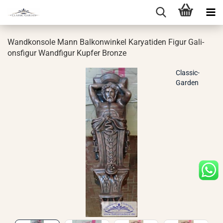
Wand­kon­so­le Mann Bal­kon­win­kel Ka­rya­ti­den Figur Ga­li­
ons­fi­gur Wand­fi­gur Kup­fer Bron­ze
Classic-
Garden