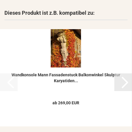
Dieses Produkt ist z.B. kompatibel zu:
Wand­kon­so­le Mann Fas­sa­den­stuck Bal­kon­win­kel Skulp­tur
Ka­rya­ti­den...
ab 269,00 EUR