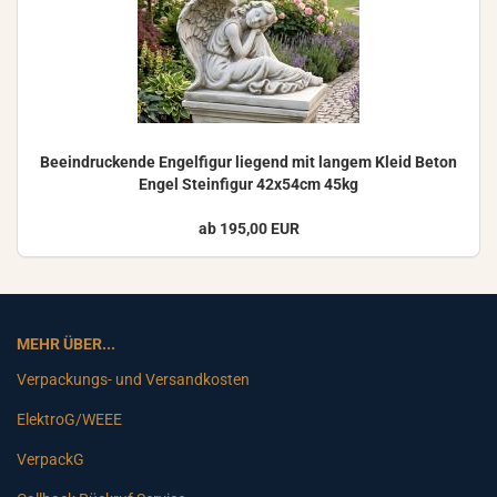
Be­ein­dru­cken­de En­gel­fi­gur lie­gend mit lan­gem Kleid Beton
Engel Stein­fi­gur 42x54cm 45kg
ab 195,00 EUR
MEHR ÜBER...
Verpackungs- und Versandkosten
ElektroG/WEEE
VerpackG