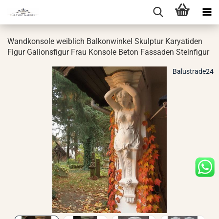
Wand­kon­so­le weib­lich Bal­kon­win­kel Skulp­tur Ka­rya­ti­den
Figur Ga­li­ons­fi­gur Frau Kon­so­le Beton Fas­sa­den Stein­fi­gur
Balustrade24