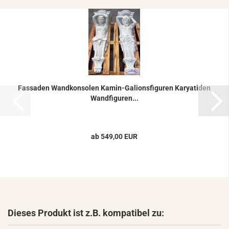
Fas­sa­den Wand­kon­so­len Kamin-​​Ga­li­ons­fi­gu­ren Ka­rya­ti­den
Wand­fi­gu­ren...
ab 549,00 EUR
Dieses Produkt ist z.B. kompatibel zu: