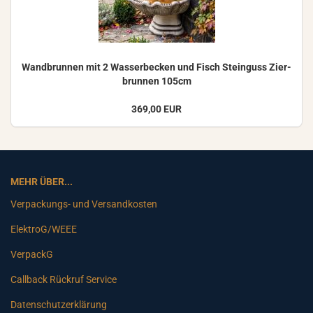
Wand­brun­nen mit 2 Was­ser­be­cken und Fisch Stein­guss Zier­
brun­nen 105cm
369,00 EUR
MEHR ÜBER...
Verpackungs- und Versandkosten
ElektroG/WEEE
VerpackG
Callback Rückruf Service
Datenschutzerklärung