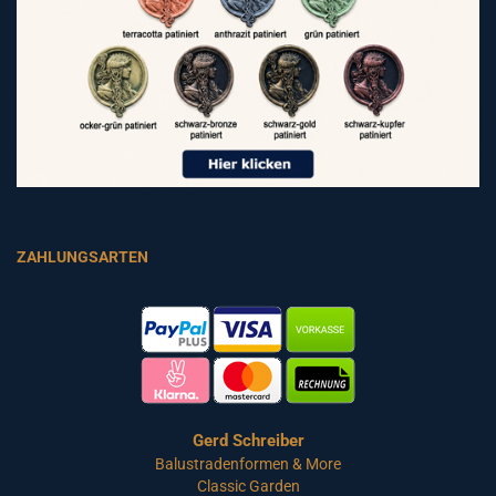
ZAHLUNGSARTEN
Gerd Schreiber
Balustradenformen & More
Classic Garden