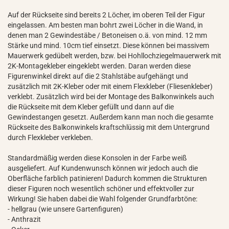
Auf der Rückseite sind bereits 2 Löcher, im oberen Teil der Figur
eingelassen. Am besten man bohrt zwei Löcher in die Wand, in
denen man 2 Gewindestäbe / Betoneisen o.ä. von mind. 12 mm
Stärke und mind. 10cm tief einsetzt. Diese können bei massivem
Mauerwerk gedübelt werden, bzw. bei Hohllochziegelmauerwerk mit
2K-Montagekleber eingeklebt werden. Daran werden diese
Figurenwinkel direkt auf die 2 Stahlstäbe aufgehängt und
zusätzlich mit 2K-Kleber oder mit einem Flexkleber (Fliesenkleber)
verklebt. Zusätzlich wird bei der Montage des Balkonwinkels auch
die Rückseite mit dem Kleber gefüllt und dann auf die
Gewindestangen gesetzt. Außerdem kann man noch die gesamte
Rückseite des Balkonwinkels kraftschlüssig mit dem Untergrund
durch Flexkleber verkleben.
Standardmäßig werden diese Konsolen in der Farbe weiß
ausgeliefert. Auf Kundenwunsch können wir jedoch auch die
Oberfläche farblich patinieren! Dadurch kommen die Strukturen
dieser Figuren noch wesentlich schöner und effektvoller zur
Wirkung! Sie haben dabei die Wahl folgender Grundfarbtöne:
- hellgrau (wie unsere Gartenfiguren)
- Anthrazit