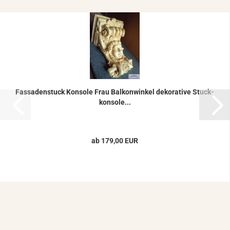
Fas­sa­den­stuck Kon­so­le Frau Bal­kon­win­kel de­ko­ra­ti­ve Stuck­
kon­so­le...
ab 179,00 EUR