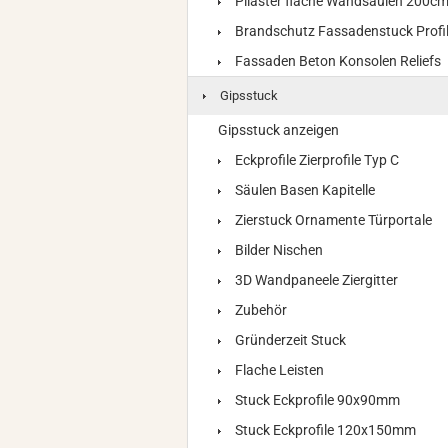
Pilaster flache Wandsäulen 200c
Brandschutz Fassadenstuck Profi
Fassaden Beton Konsolen Reliefs
Gipsstuck
Gipsstuck anzeigen
Eckprofile Zierprofile Typ C
Säulen Basen Kapitelle
Zierstuck Ornamente Türportale
Bilder Nischen
3D Wandpaneele Ziergitter
Zubehör
Gründerzeit Stuck
Flache Leisten
Stuck Eckprofile 90x90mm
Stuck Eckprofile 120x150mm