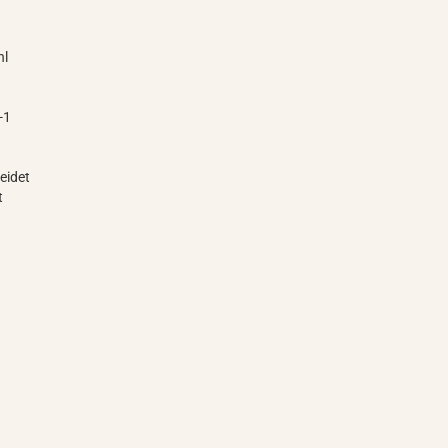
hl
-1
eidet
t