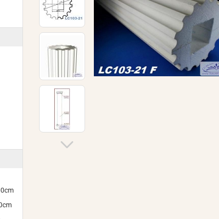
300cm
00cm