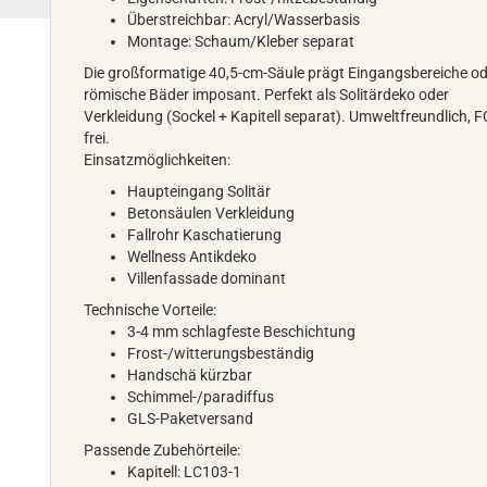
Überstreichbar: Acryl/Wasserbasis
Montage: Schaum/Kleber separat
Die großformatige 40,5-cm-Säule prägt Eingangsbereiche o
römische Bäder imposant. Perfekt als Solitärdeko oder
Verkleidung (Sockel + Kapitell separat). Umweltfreundlich, 
frei.
Einsatzmöglichkeiten:
Haupteingang Solitär
Betonsäulen Verkleidung
Fallrohr Kaschatierung
Wellness Antikdeko
Villenfassade dominant
Technische Vorteile:
3-4 mm schlagfeste Beschichtung
Frost-/witterungsbeständig
Handschä kürzbar
Schimmel-/paradiffus
GLS-Paketversand
Passende Zubehörteile:
Kapitell: LC103-1