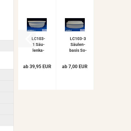
LC103-​​
LC103-​​3
1 Säu­
Säu­len­
len­ka­
ba­sis So­
pi­tell
ckel für
Ab­
Sty­ro­por
ab 39,95 EUR
ab 7,00 EUR
schluss
Säule
Ele­
mit
ment
405mm...
für Sty­
ro­por
Säule...