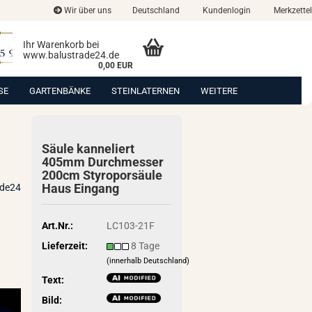
Wir über uns
Deutschland
Kundenlogin
Merkzettel
Ihr Warenkorb bei
www.balustrade24.de
0,00 EUR
SE
GARTENBÄNKE
STEINLATERNEN
WEITERE
Säule kan­ne­liert
405mm Durch­mes­ser
200cm Sty­ro­por­säu­le
Haus Ein­gang
ade24
Art.Nr.:
LC103-21F
Lieferzeit:
8 Tage
(innerhalb Deutschland)
Text:
Bild: