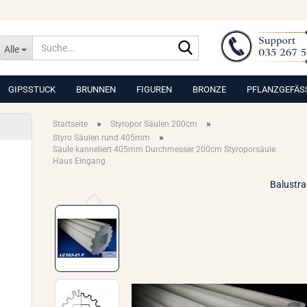
Suche...
Alle
GIPSSTUCK
BRUNNEN
FIGUREN
BRONZE
PFLANZGEFÄS
»
»
Startseite
Styropor Säulen 200cm
»
Styro Säulen rund 405mm
Säule kanneliert 405mm Durchmesser 200cm Styroporsäule
Haus Eingang
Balustr