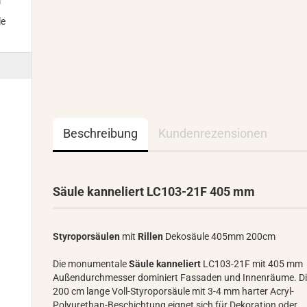
m
le
Beschreibung
Kundenrezensionen
Säule kanneliert LC103-21F 405 mm
Styroporsäulen
mit
Rillen
Dekosäule 405mm 200cm
Die monumentale
Säule kanneliert
LC103-21F mit 405 mm
Außendurchmesser dominiert Fassaden und Innenräume. D
200 cm lange Voll-Styroporsäule mit 3-4 mm harter Acryl-
Polyurethan-Beschichtung eignet sich für Dekoration oder