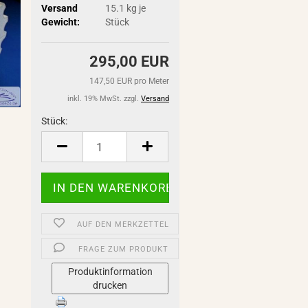
Versand
15.1
kg je
Gewicht:
Stück
295,00 EUR
147,50 EUR pro Meter
inkl. 19% MwSt. zzgl.
Versand
Stück:
Stück
AUF DEN MERKZETTEL
FRAGE ZUM PRODUKT
Produktinformation
drucken