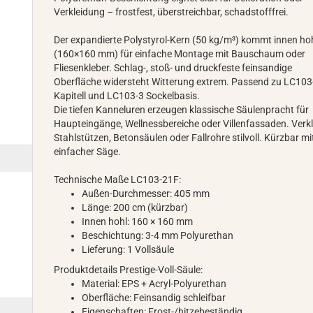
Verkleidung – frostfest, überstreichbar, schadstofffrei.
Der expandierte Polystyrol-Kern (50 kg/m³) kommt innen ho
(160×160 mm) für einfache Montage mit Bauschaum oder
Fliesenkleber. Schlag-, stoß- und druckfeste feinsandige
Oberfläche widersteht Witterung extrem. Passend zu LC103
Kapitell und LC103-3 Sockelbasis.
Die tiefen Kanneluren erzeugen klassische Säulenpracht für
Haupteingänge, Wellnessbereiche oder Villenfassaden. Verkl
Stahlstützen, Betonsäulen oder Fallrohre stilvoll. Kürzbar mi
einfacher Säge.
Technische Maße LC103-21F:
Außen-Durchmesser: 405 mm
Länge: 200 cm (kürzbar)
Innen hohl: 160 × 160 mm
Beschichtung: 3-4 mm Polyurethan
Lieferung: 1 Vollsäule
Produktdetails Prestige-Voll-Säule:
Material: EPS + Acryl-Polyurethan
Oberfläche: Feinsandig schleifbar
Eigenschaften: Frost-/hitzebeständig