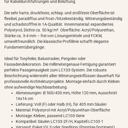
für Kabeldurchführungen und Belüftung.
Die sehr harte, druckfeste, schlag- und stoßfeste Oberfläche ist
flexibel, paradiffus und frost-/hitzebeständig. Witterungsbeständig
und schadstofffrei in 1A-Qualität. Innenmaterial: expandiertes
Polystyrol, Dichte ca. 50 kg/m³. Oberfläche: Acryl/Polyurethan,
Stärke ca. 3-4 mm – frei von Lösungsmitteln und FCKW,
umweltfreundlich. Die klassische Profillinie schafft elegante
Fundamentübergänge.
Ideal für Torpfeiler, Balustraden, Pergolen oder
Fassadendekoration. Die millimetergenaue Fertigung garantiert
perfekte Passgenauigkeit zum LC103-System. Die robuste
Beschichtung widersteht allen Witterungseinflüssen dauerhaft für
professionelle Architekturprojekte. Montage einfach durch Kleben
ohne aufwendige Nachbearbeitung.
Abmessungen: Ø 500/430 mm, Höhe 120 mm, Ausschnitt
16x16 cm
Lieferung: Voll (F) oder Halb (H), für 405 mm Säulen
Material: Polystyrol mit Acryl/Polyurethan-Oberfläche
Montage: Kleben, passend LC103-Serie
Kompatibel: Säulen LC103-2F/H, Kapitell LC103-1
Versand: Paket/GLS oder Spedition (Prestige-Sortiment)