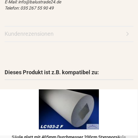
E-Mail: info@balustrade24.de
Telefon: 035 267 55 90 49
Kundenrezensionen
Dieses Produkt ist z.B. kompatibel zu:
Säule glatt mit 405mm Durch­mes­ser 200cm Sty­ro­por­säu­le