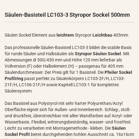
Säulen-Basisteil LC103-3 Styropor Sockel 500mm
Säulen Sockel Element aus
leichtem
Styropor
Leichtbau
405mm
Das professionelle Säulen-Basisteil LC103-3 bildet die stabile Basis
für runde Säulen und Halbsäulen als
Styropor Säulen Sockel
. Mit
Abmessungen Ø 500/430 mm und Höhe 120 mm lieferbar als
Vollversion (F) oder Halbelement (H) – passgenau für 405 mm
Säulendurchmesser. Der Preis gilt für 1 Basisteil. Die
Pfeiler Sockel
Profilring
passt perfekt zu Säulenkörpern LC103-2F/H, LC103-
21F/H, LC106-21F/H sowie Kapitell LC103-1 für komplettes
Säulensystem.
Das Basisteil aus Polystyrol mit sehr harter Polyurethan/Acryl
Oberfläche eignet sich für Außen- und Innenbereich. Schlag-, stoß-
und druckfest, überstreichbar mit allen Wandfarben auf Acryl- oder
Wasserbasis. Flexibel, witterungsbeständig, wasser- und frostfest.
Leicht zu verarbeiten mit Montagemethode - kleben. Die
Säulen
Sockel Profil
bietet durchgehenden hohlen Ausschnitt ca. 16x16cm