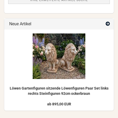
IHRE ERWEITERTE ARTIKEL SUCHE
Neue Artikel
Löwen Gar­ten­fi­gu­ren sit­zen­de Lö­wen­fi­gu­ren Paar Set links
rechts Stein­fi­gu­ren 92cm ocker­braun
ab 895,00 EUR