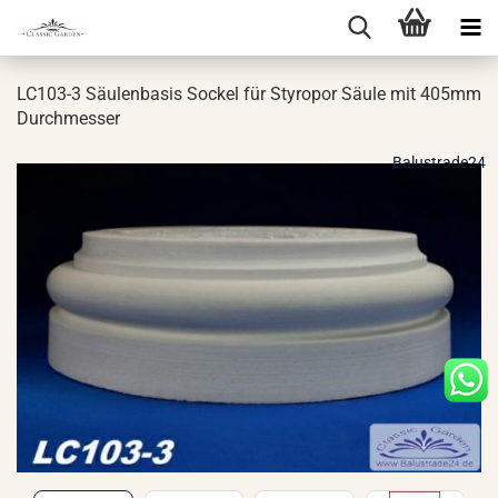
LC103-​3 Säu­len­ba­sis So­ckel für Sty­ro­por Säule mit 405mm
Durch­mes­ser
Balustrade24