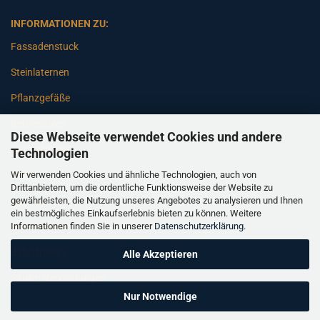
INFORMATIONEN ZU:
Fassadenstuck
Steinlaternen
Pflanzgefäße
Betonsäulen
Diese Webseite verwendet Cookies und andere
Gartenbänke
Technologien
Wir verwenden Cookies und ähnliche Technologien, auch von
Pfeiler
Drittanbietern, um die ordentliche Funktionsweise der Website zu
gewährleisten, die Nutzung unseres Angebotes zu analysieren und Ihnen
Gartenbrunnen
ein bestmögliches Einkaufserlebnis bieten zu können. Weitere
Informationen finden Sie in unserer
Datenschutzerklärung
.
Gartenfiguren
Balustraden
Alle Akzeptieren
Säulen Verkleidungen
Nur Notwendige