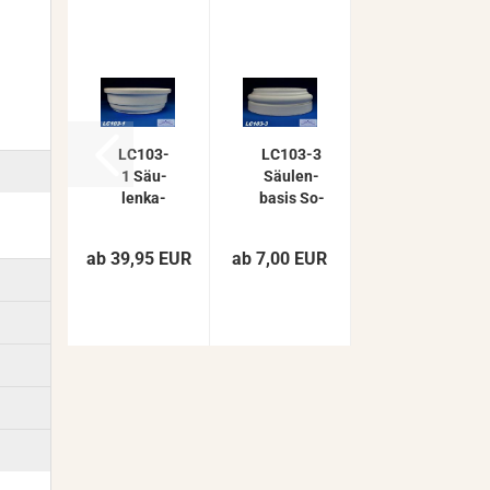
LC103-​​
LC103-​​3
1 Säu­
Säu­len­
len­ka­
ba­sis So­
pi­tell
ckel für
Ab­
Sty­ro­por
ab 39,95 EUR
ab 7,00 EUR
schluss
Säule
Ele­
mit
ment
405mm...
für Sty­
ro­por
Säule...