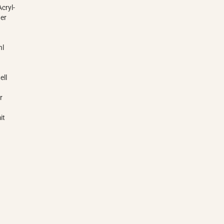
cryl-
der
hl
ell
r
it