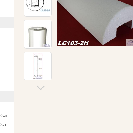
300cm
00cm