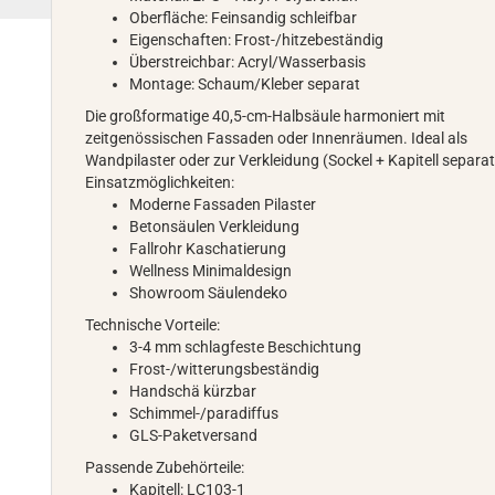
Oberfläche: Feinsandig schleifbar
Eigenschaften: Frost-/hitzebeständig
Überstreichbar: Acryl/Wasserbasis
Montage: Schaum/Kleber separat
Die großformatige 40,5-cm-Halbsäule harmoniert mit
zeitgenössischen Fassaden oder Innenräumen. Ideal als
Wandpilaster oder zur Verkleidung (Sockel + Kapitell separat
Einsatzmöglichkeiten:
Moderne Fassaden Pilaster
Betonsäulen Verkleidung
Fallrohr Kaschatierung
Wellness Minimaldesign
Showroom Säulendeko
Technische Vorteile:
3-4 mm schlagfeste Beschichtung
Frost-/witterungsbeständig
Handschä kürzbar
Schimmel-/paradiffus
GLS-Paketversand
Passende Zubehörteile:
Kapitell: LC103-1