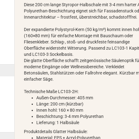
Diese 200 cm lange Styropor-Halbschale mit 3-4 mm harter A
Polyurethan-Beschichtung eignet sich für Fassadenstuck o
Innenarchitektur – frostfest, überstreichbar, schadstofffrei.
Der expandierte Polystyrol-Kern (50 kg/m³) kommt innen ho
(160×80 mm) für einfache Montage mit Bauschaum oder
Fliesenkleber. Schlag-, stoß- und druckfeste feinsandige
Oberfläche widersteht Witterung. Passend zu LC103-1 Kapit
und LC103-3 Sockelbasis.
Die glatte Oberfläche schafft zeitgenössische Säulenoptik fü
moderne Eingänge oder Wellnessbereiche. Verkleidet
Betonsäulen, Stahlstützen oder Fallrohre elegant. Kürzbar m
einfacher Säge.
Technische Maße LC103-2H:
Außen-Durchmesser: 405 mm
Länge: 200 cm (kürzbar)
Innen hohl: 160 × 80 mm
Beschichtung: 3-4 mm Polyurethan
Lieferung: 1 Halbsäule
Produktdetails Glatter Halbsäule:
Material: EPS + Acryl-Polyurethan