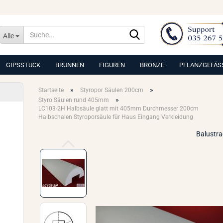
Suche...
Alle
GIPSSTUCK
BRUNNEN
FIGUREN
BRONZE
PFLANZGEFÄS
»
»
Startseite
Styropor Säulen 200cm
»
Styro Säulen rund 405mm
LC103-2H Halbsäule glatt mit 405mm Durchmesser 200cm
Halbschalen Styroporsäule für Haus Eingang Verkleidung
Balustr