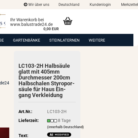
Wir über uns
Deutschland
Kundenlogin
Merkzettel
Ihr Warenkorb bei
www.balustrade24.de
0,00 EUR
SE
GARTENBÄNKE
STEINLATERNEN
WEITERE
LC103-​2H Halb­säu­le
glatt mit 405mm
Durch­mes­ser 200cm
Halb­scha­len Sty­ro­por­
ade24
säu­le für Haus Ein­
gang Ver­klei­dung
Art.Nr.:
LC103-2H
Lieferzeit:
8 Tage
(innerhalb Deutschland)
Text: