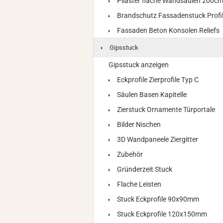
Pilaster flache Wandsäulen 200c
Brandschutz Fassadenstuck Profi
Fassaden Beton Konsolen Reliefs
Gipsstuck
Gipsstuck anzeigen
Eckprofile Zierprofile Typ C
Säulen Basen Kapitelle
Zierstuck Ornamente Türportale
Bilder Nischen
3D Wandpaneele Ziergitter
Zubehör
Gründerzeit Stuck
Flache Leisten
Stuck Eckprofile 90x90mm
Stuck Eckprofile 120x150mm