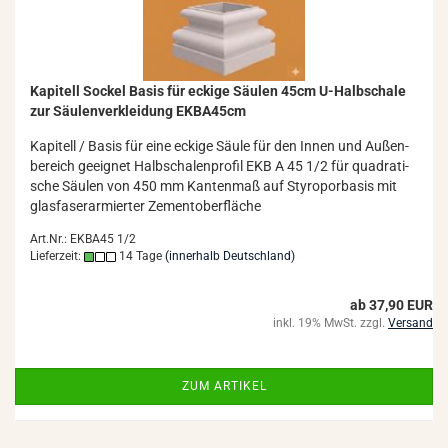
Ka­pi­tell So­ckel Basis für ecki­ge Säu­len 45cm U-​Halb­scha­le
zur Säu­len­ver­klei­dung EKBA45cm
Ka­pi­tell / Basis für eine ecki­ge Säule für den Innen und Au­ßen­
be­reich ge­eig­net Halb­scha­len­pro­fil EKB A 45 1/2 für qua­dra­ti­
sche Säu­len von 450 mm Kan­ten­maß auf Sty­ro­por­ba­sis mit
glas­fa­ser­ar­mier­ter Ze­ment­ober­flä­che
Art.Nr.: EKBA45 1/2
Lieferzeit:
14 Tage
(innerhalb Deutschland)
ab 37,90 EUR
inkl. 19% MwSt. zzgl.
Versand
ZUM ARTIKEL