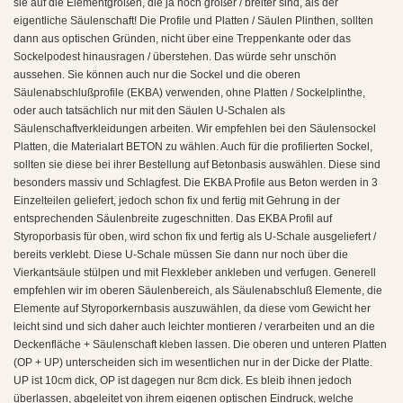
sie auf die Elementgrößen, die ja noch größer / breiter sind, als der
eigentliche Säulenschaft! Die Profile und Platten / Säulen Plinthen, sollten
dann aus optischen Gründen, nicht über eine Treppenkante oder das
Sockelpodest hinausragen / überstehen. Das würde sehr unschön
aussehen. Sie können auch nur die Sockel und die oberen
Säulenabschlußprofile (EKBA) verwenden, ohne Platten / Sockelplinthe,
oder auch tatsächlich nur mit den Säulen U-Schalen als
Säulenschaftverkleidungen arbeiten. Wir empfehlen bei den Säulensockel
Platten, die Materialart BETON zu wählen. Auch für die profilierten Sockel,
sollten sie diese bei ihrer Bestellung auf Betonbasis auswählen. Diese sind
besonders massiv und Schlagfest. Die EKBA Profile aus Beton werden in 3
Einzelteilen geliefert, jedoch schon fix und fertig mit Gehrung in der
entsprechenden Säulenbreite zugeschnitten. Das EKBA Profil auf
Styroporbasis für oben, wird schon fix und fertig als U-Schale ausgeliefert /
bereits verklebt. Diese U-Schale müssen Sie dann nur noch über die
Vierkantsäule stülpen und mit Flexkleber ankleben und verfugen. Generell
empfehlen wir im oberen Säulenbereich, als Säulenabschluß Elemente, die
Elemente auf Styroporkernbasis auszuwählen, da diese vom Gewicht her
leicht sind und sich daher auch leichter montieren / verarbeiten und an die
Deckenfläche + Säulenschaft kleben lassen. Die oberen und unteren Platten
(OP + UP) unterscheiden sich im wesentlichen nur in der Dicke der Platte.
UP ist 10cm dick, OP ist dagegen nur 8cm dick. Es bleib ihnen jedoch
überlassen, abgeleitet von ihrem eigenen optischen Eindruck, welche