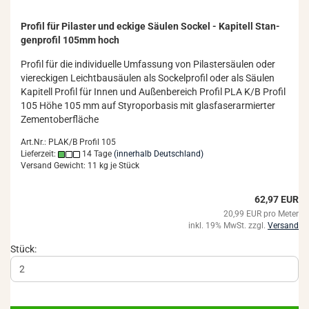
Pro­fil für Pi­las­ter und ecki­ge Säu­len So­ckel - Ka­pi­tell Stan­
gen­pro­fil 105mm hoch
Pro­fil für die in­di­vi­du­el­le Um­fas­sung von Pi­las­ter­säu­len oder
vier­ecki­gen Leicht­bau­säu­len als So­ckel­pro­fil oder als Säu­len
Ka­pi­tell Pro­fil für Innen und Au­ßen­be­reich Pro­fil PLA K/B Pro­fil
105 Höhe 105 mm auf Sty­ro­por­ba­sis mit glas­fa­ser­ar­mier­ter
Ze­ment­ober­flä­che
Art.Nr.: PLAK/B Profil 105
Lieferzeit:
14 Tage
(innerhalb Deutschland)
Versand Gewicht:
11
kg je Stück
62,97 EUR
20,99 EUR pro Meter
inkl. 19% MwSt. zzgl.
Versand
Stück: