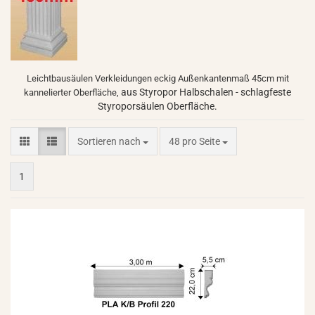
Leichtbausäulen Verkleidungen eckig Außenkantenmaß 45cm mit
aus Styropor Halbschalen - schlagfeste
kannelierter Oberfläche,
Styroporsäulen Oberfläche.
Sortieren nach
pro Seite
Sortieren nach
48 pro Seite
1