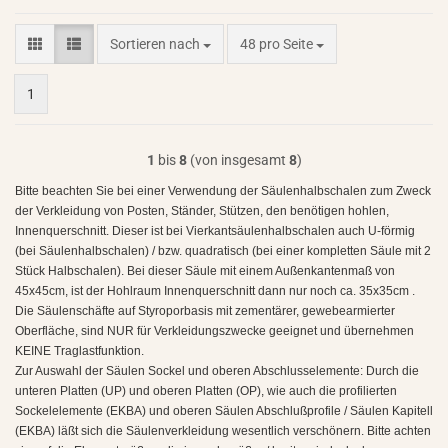
Sortieren nach
pro Seite
Sortieren nach
48 pro Seite
1
1
bis
8
(von insgesamt
8
)
Bitte beachten Sie bei einer Verwendung der Säulenhalbschalen zum Zweck
der Verkleidung von Posten, Ständer, Stützen, den benötigen hohlen,
Innenquerschnitt. Dieser ist bei Vierkantsäulenhalbschalen auch U-förmig
(bei Säulenhalbschalen) / bzw. quadratisch (bei einer kompletten Säule mit 2
Stück Halbschalen). Bei dieser Säule mit einem Außenkantenmaß von
45x45cm, ist der Hohlraum Innenquerschnitt dann nur noch ca. 35x35cm .
Die Säulenschäfte auf Styroporbasis mit zementärer, gewebearmierter
Oberfläche, sind NUR für Verkleidungszwecke geeignet und übernehmen
KEINE Traglastfunktion.
Zur Auswahl der Säulen Sockel und oberen Abschlusselemente: Durch die
unteren Platten (UP) und oberen Platten (OP), wie auch die profilierten
Sockelelemente (EKBA) und oberen Säulen Abschlußprofile / Säulen Kapitell
(EKBA) läßt sich die Säulenverkleidung wesentlich verschönern. Bitte achten