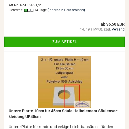
Art.Nr.: RZ-OP 45 1/2
Lieferzeit:
14 Tage
(innerhalb Deutschland)
ab 36,50 EUR
inkl. 19% MwSt. zzgl.
Versand
ZUM ARTIKEL
Un­te­re Plat­te 10cm für 45cm Säule Halb­ele­ment Säu­len­ver­
klei­dung UP45cm
Un­te­re Plat­te für runde und ecki­ge Leicht­bau­säu­len für den