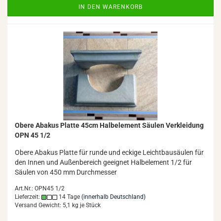
IN DEN WARENKORB
Obere Aba­kus Plat­te 45cm Halb­ele­ment Säu­len Ver­klei­dung
OPN 45 1/2
Obere Aba­kus Plat­te für runde und ecki­ge Leicht­bau­säu­len für
den Innen und Au­ßen­be­reich ge­eig­net Halb­ele­ment 1/2 für
Säu­len von 450 mm Durch­mes­ser
Art.Nr.: OPN45 1/2
Lieferzeit:
14 Tage
(innerhalb Deutschland)
Versand Gewicht:
5,1
kg je Stück