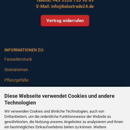
Telefon:
+49 3526 755 90 49
E-Mail:
info@balustrade24.de
Vertrag widerrufen
INFORMATIONEN ZU:
Fassadenstuck
Steinlaternen
Pflanzgefäße
Betonsäulen
Diese Webseite verwendet Cookies und andere
Gartenbänke
Technologien
Wir verwenden Cookies und ähnliche Technologien, auch von
Pfeiler
Drittanbietern, um die ordentliche Funktionsweise der Website zu
gewährleisten, die Nutzung unseres Angebotes zu analysieren und Ihnen
Gartenbrunnen
ein bestmögliches Einkaufserlebnis bieten zu können. Weitere