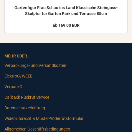
Gar­ten­fi­gur Frau Schau ins Land Klas­si­sche Steinguss-​
Skulptur für Gar­ten Park und Ter­ras­se 85cm
ab 169,00 EUR
MEHR ÜBER...
Verpackungs- und Versandkosten
ElektroG/WEEE
VerpackG
Callback Rückruf Service
Datenschutzerklärung
Widerrufsrecht & Muster-Widerrufsformular
Allgemeinen Geschäftsbedingungen