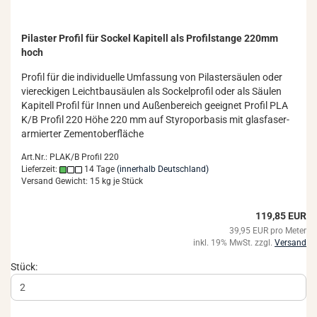
Pi­las­ter Pro­fil für So­ckel Ka­pi­tell als Pro­fil­stan­ge 220mm
hoch
Pro­fil für die in­di­vi­du­el­le Um­fas­sung von Pi­las­ter­säu­len oder
vier­ecki­gen Leicht­bau­säu­len als So­ckel­pro­fil oder als Säu­len
Ka­pi­tell Pro­fil für Innen und Au­ßen­be­reich ge­eig­net Pro­fil PLA
K/B Pro­fil 220 Höhe 220 mm auf Sty­ro­por­ba­sis mit glas­fa­ser­
ar­mier­ter Ze­ment­ober­flä­che
Art.Nr.: PLAK/B Profil 220
Lieferzeit:
14 Tage
(innerhalb Deutschland)
Versand Gewicht:
15
kg je Stück
119,85 EUR
39,95 EUR pro Meter
inkl. 19% MwSt. zzgl.
Versand
Stück: