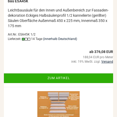
bau ESA45K
Leicht­bau­säu­le für den Innen und Au­ßen­be­reich zur Fas­sa­den­
de­ko­ra­ti­on Ecki­ges Halb­säu­len­pro­fil 1/2 kan­ne­lier­te (ge­rill­ter)
Säu­len Ober­flä­che Au­ßen­maß 450 x 225 mm, In­nen­maß 350 x
175 mm
Art.Nr.: ESA45K 1/2
Lieferzeit:
14 Tage
(innerhalb Deutschland)
ab 376,08 EUR
188,04 EUR pro Meter
inkl. 19% MwSt. zzgl.
Versand
ZUM ARTIKEL