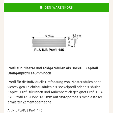
IN DEN WARENKORB
Pro­fil für Pi­las­ter und ecki­ge Säu­len als So­ckel - Ka­pi­tell
Stan­gen­pro­fil 145mm hoch
Pro­fil für die in­di­vi­du­el­le Um­fas­sung von Pi­las­ter­säu­len oder
vier­ecki­gen Leicht­bau­säu­len als So­ckel­pro­fil oder als Säu­len
Ka­pi­tell Pro­fil für Innen und Au­ßen­be­reich ge­eig­net Pro­fil PLA
K/B Pro­fil 145 Höhe 145 mm auf Sty­ro­por­ba­sis mit glas­fa­ser­
ar­mier­ter Ze­ment­ober­flä­che
Art.Nr.: PLAK/B Profil 145