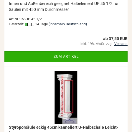
Innen und Au­ßen­be­reich ge­eig­net Halb­ele­ment UP 45 1/2 für
Säu­len mit 450 mm Durch­mes­ser
Art.Nr.: RZ-UP 45 1/2
Lieferzeit:
14 Tage
(innerhalb Deutschland)
ab 37,50 EUR
inkl. 19% MwSt. zzgl.
Versand
ZUM ARTIKEL
Sty­ro­por­säu­le eckig 45cm kan­ne­liert U-​Halb­scha­le Leicht­