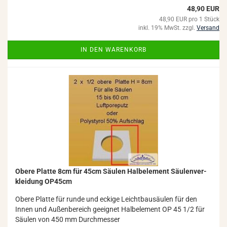
48,90 EUR
48,90 EUR pro 1 Stück
inkl. 19% MwSt. zzgl.
Versand
IN DEN WARENKORB
Obere Plat­te 8cm für 45cm Säu­len Halb­ele­ment Säu­len­ver­
klei­dung OP45cm
Obere Plat­te für runde und ecki­ge Leicht­bau­säu­len für den
Innen und Au­ßen­be­reich ge­eig­net Halb­ele­ment OP 45 1/2 für
Säu­len von 450 mm Durch­mes­ser