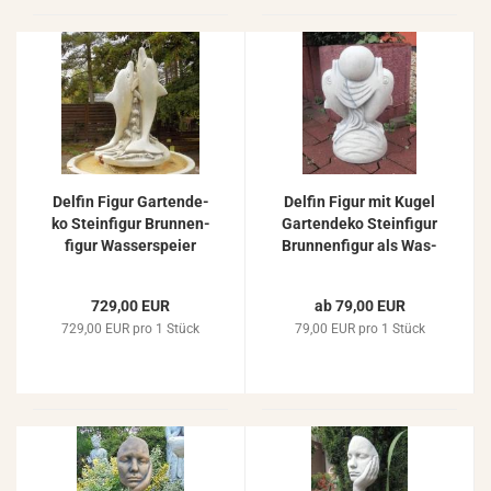
Del­fin Figur Gar­ten­de­
Del­fin Figur mit Kugel
ko Stein­fi­gur Brun­nen­
Gar­ten­de­ko Stein­fi­gur
fi­gur Was­ser­spei­er
Brun­nen­fi­gur als Was­
132cm
ser­spei­er 39cm
729,00 EUR
ab 79,00 EUR
729,00 EUR pro 1 Stück
79,00 EUR pro 1 Stück