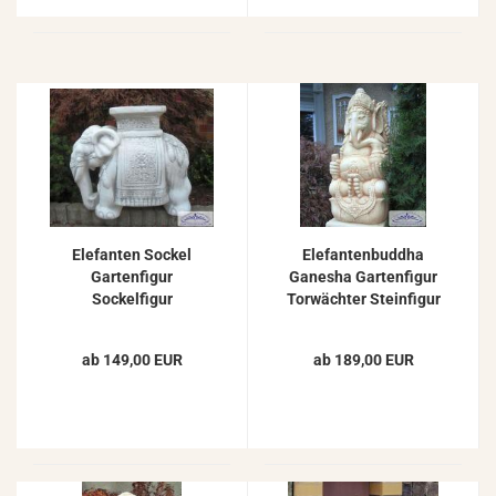
Elefanten Sockel
Elefantenbuddha
Gartenfigur
Ganesha Gartenfigur
Sockelfigur
Torwächter Steinfigur
Gartendekoration
Gartendekoration
Weißbeton Steinguss
70cm 75kg
ab 149,00 EUR
ab 189,00 EUR
44cm 60kg S234