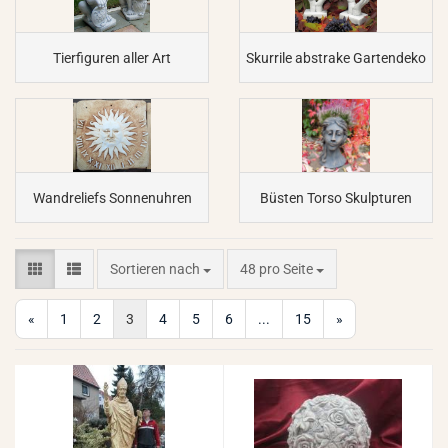
Tierfiguren aller Art
Skurrile abstrake Gartendeko
Wandreliefs Sonnenuhren
Büsten Torso Skulpturen
Sortieren nach
pro Seite
Sortieren nach
48 pro Seite
«
1
2
3
4
5
6
...
15
»