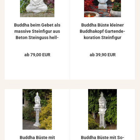
Bud­dha beim Gebet als
Bud­dha Büste klei­ner
mas­si­ve Stein­fi­gur aus
Bud­dha­kopf Gar­ten­de­
Beton Stein­guss hell­
ko­ra­ti­on Stein­fi­gur
grau 42cm
31cm
ab 79,00 EUR
ab 39,90 EUR
Bud­dha Büste mit
Bud­dha Büste mit So­