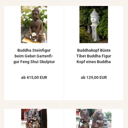
Bud­dha Stein­fi­gur
Bud­dha­kopf Büste
beim Gebet Gar­ten­fi­
Tibet Bud­dha Figur
gur Feng Shui Skulp­tur
Kopf eines Bud­dha
Stein­fi­gur 100cm
Beton Stein­guss Gar­
140kg
ten­fi­gur 51cm 46kg
ab 415,00 EUR
ab 129,00 EUR
SA-​N857