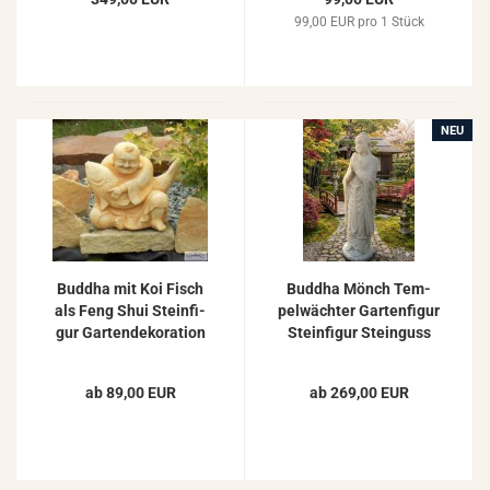
99,00 EUR pro 1 Stück
NEU
Bud­dha mit Koi Fisch
Bud­dha Mönch Tem­
als Feng Shui Stein­fi­
pel­wäch­ter Gar­ten­fi­gur
gur Gar­ten­de­ko­ra­ti­on
Stein­fi­gur Stein­guss
33cm 18kg
Gar­ten­de­ko­ra­ti­on
115cm
ab 89,00 EUR
ab 269,00 EUR