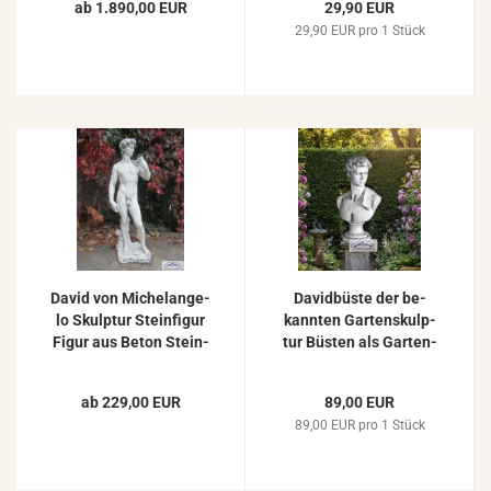
ab 1.890,00 EUR
29,90 EUR
29,90 EUR pro 1 Stück
David von Mi­chel­an­ge­
Da­vid­büs­te der be­
lo Skulp­tur Stein­fi­gur
kann­ten Gar­ten­skulp­
Figur aus Beton Stein­
tur Büs­ten als Gar­ten­
guss Sta­tue 120cm
de­ko Skulp­tur 53cm
ab 229,00 EUR
89,00 EUR
89,00 EUR pro 1 Stück