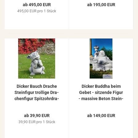
Beton Stein­guss
ab 495,00 EUR
ab 195,00 EUR
495,00 EUR pro 1 Stück
Di­cker Bauch Dra­che
Di­cker Bud­dha beim
Stein­fi­gur trol­li­ge Dra­
Gebet - sit­zen­de Figur
chen­fi­gur Spitz­ohr­dra­
- mas­si­ve Beton Stein­
che 25cm 6kg
guss Stein­fi­gur 44cm
57kg
ab 39,90 EUR
ab 149,00 EUR
39,90 EUR pro 1 Stück