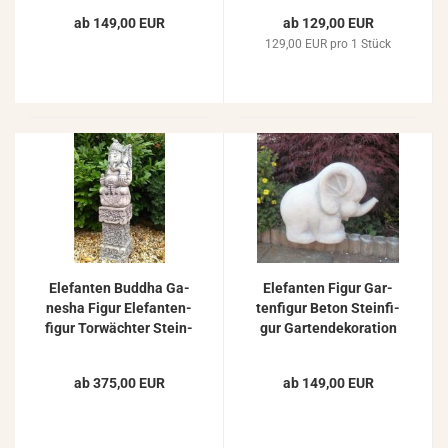
26kg
ab 149,00 EUR
ab 129,00 EUR
129,00 EUR pro 1 Stück
Ele­fan­ten Bud­dha Ga­
Ele­fan­ten Figur Gar­
ne­sha Figur Ele­fan­ten­
ten­fi­gur Beton Stein­fi­
fi­gur Tor­wäch­ter Stein­
gur Gar­ten­de­ko­ra­ti­on
fi­gur an­thra­zit oder
Stein­guss Tier­fi­gur
grau 70cm
35cm
ab 375,00 EUR
ab 149,00 EUR