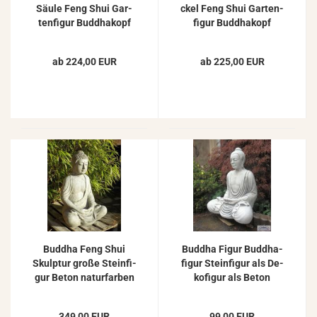
Säule Feng Shui Gar­
ckel Feng Shui Gar­ten­
ten­fi­gur Bud­dha­kopf
fi­gur Bud­dha­kopf
Beton Stein­fi­gur
Beton Stein­fi­gur
130cm 87kg
130cm 98kg JA-​055
ab 224,00 EUR
ab 225,00 EUR
Bud­dha Feng Shui
Bud­dha Figur Bud­dha­
Skulp­tur große Stein­fi­
fi­gur Stein­fi­gur als De­
gur Beton na­tur­far­ben
ko­fi­gur als Beton
100cm
Stein­guss Figur 49cm
349,00 EUR
99,00 EUR