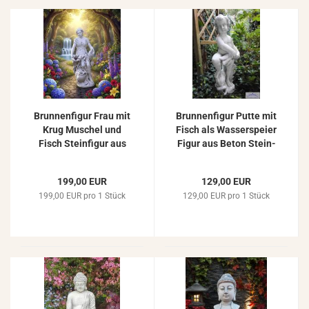
Brun­nen­fi­gur Frau mit
Brun­nen­fi­gur Putte mit
Krug Mu­schel und
Fisch als Was­ser­spei­er
Fisch Stein­fi­gur aus
Figur aus Beton Stein­
Beton Stein­guss 98cm
guss Park­fi­gur 83cm
199,00 EUR
129,00 EUR
199,00 EUR pro 1 Stück
129,00 EUR pro 1 Stück