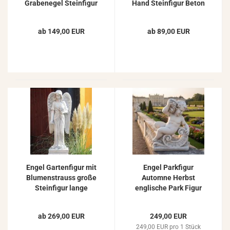
Grabenegel Steinfigur
Hand Steinfigur Beton
Gartendeko 60cm
Steinguss Engelfigur
63cm 24kg ZO-7213
ab 149,00 EUR
ab 89,00 EUR
Engel Gartenfigur mit
Engel Parkfigur
Blumenstrauss große
Automne Herbst
Steinfigur lange
englische Park Figur
Engelflügel 93cm 54kg
Putten Gartenfigur mit
ZO-10111
Wein Steinfigur 77cm
ab 269,00 EUR
249,00 EUR
249,00 EUR pro 1 Stück