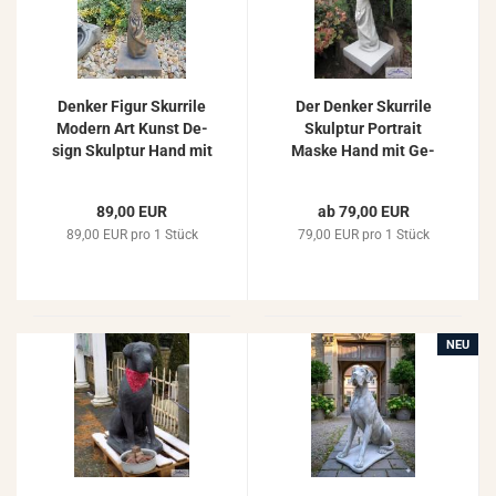
Den­ker Figur Skur­ri­le
Der Den­ker Skur­ri­le
Mo­dern Art Kunst De­
Skulp­tur Por­trait
sign Skulp­tur Hand mit
Maske Hand mit Ge­
Ge­sicht als Por­trait
sicht Büste Mo­dern Art
Maske Bron­ze
De­sign Figur 48cm
89,00 EUR
ab 79,00 EUR
89,00 EUR pro 1 Stück
79,00 EUR pro 1 Stück
NEU