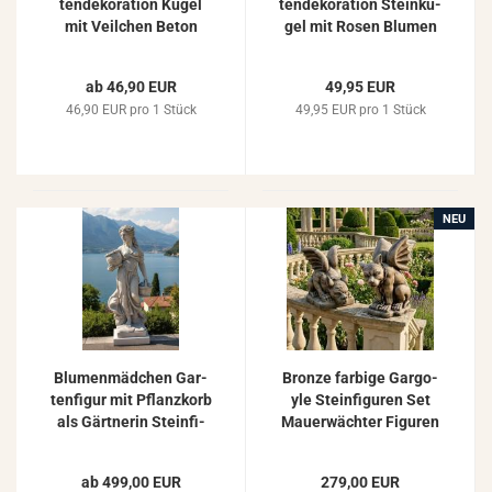
ten­de­ko­ra­ti­on Kugel
ten­de­ko­ra­ti­on Stein­ku­
mit Veil­chen Beton
gel mit Rosen Blu­men
Stein­ku­gel Stein­guss
Kugel aus Beton Stein­
frost­fest 23cm 17kg
guss 27cm 19kg
ab 46,90 EUR
49,95 EUR
ST110021
S110027B
46,90 EUR pro 1 Stück
49,95 EUR pro 1 Stück
NEU
Blu­men­mäd­chen Gar­
Bron­ze far­bi­ge Gar­go­
ten­fi­gur mit Pflanz­korb
yle Stein­fi­gu­ren Set
als Gärt­ne­rin Stein­fi­
Mau­er­wäch­ter Fi­gu­ren
gur 145cm
Fan­ta­sy Dra­chen 37kg
ab 499,00 EUR
279,00 EUR