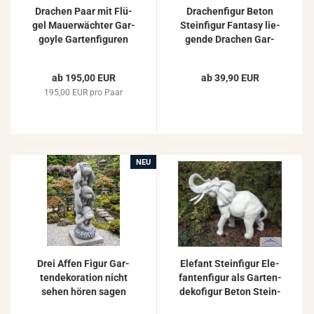
Dra­chen Paar mit Flü­
Dra­chen­fi­gur Beton
gel Mau­er­wäch­ter Gar­
Stein­fi­gur Fan­ta­sy lie­
go­yle Gar­ten­fi­gu­ren
gen­de Dra­chen Gar­
Beton Stein­fi­gu­ren
ten­fi­gur 15cm 5kg
ab 195,00 EUR
ab 39,90 EUR
195,00 EUR pro Paar
NEU
Drei Affen Figur Gar­
Ele­fant Stein­fi­gur Ele­
ten­de­ko­ra­ti­on nicht
fan­ten­fi­gur als Gar­ten­
sehen hören sagen
de­ko­fi­gur Beton Stein­
64cm
guss Tier Figur 43cm