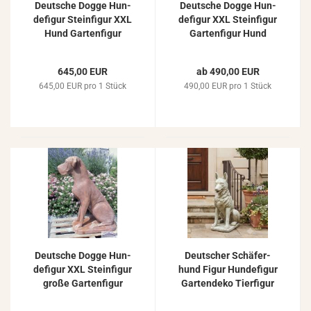
Deut­sche Dogge Hun­
Deut­sche Dogge Hun­
de­fi­gur Stein­fi­gur XXL
de­fi­gur XXL Stein­fi­gur
Hund Gar­ten­fi­gur
Gar­ten­fi­gur Hund
Beton Stein­guss Figur
104cm 170kg
112cm 220kg
645,00 EUR
ab 490,00 EUR
645,00 EUR pro 1 Stück
490,00 EUR pro 1 Stück
Deut­sche Dogge Hun­
Deut­scher Schä­fer­
de­fi­gur XXL Stein­fi­gur
hund Figur Hun­de­fi­gur
große Gar­ten­fi­gur
Gar­ten­de­ko Tier­fi­gur
Hund 112cm 220kg
Beton Stein­fi­gur 70cm