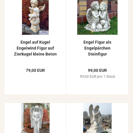
Engel auf Kugel
Engel Figur als
Engelwind Figur auf
Engelpärchen
Zierkugel kleine Beton
Steinfigur
Steinfigur Engelfigur
Gartendekoration
58cm 20kg
Engelfigur Beton
79,00 EUR
99,00 EUR
Steinguss 41cm 28kg
99,00 EUR pro 1 Stück