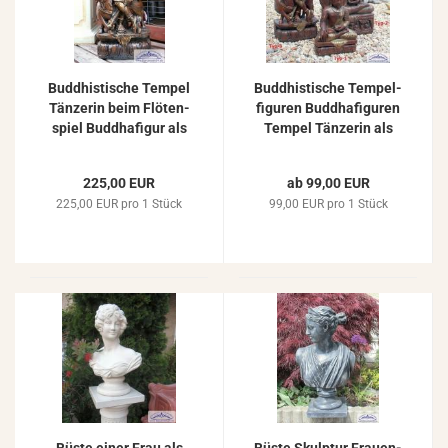
Bud­dhis­ti­sche Tem­pel
Bud­dhis­ti­sche Tem­pel­
Tän­ze­rin beim Flö­ten­
fi­gu­ren Bud­dha­fi­gu­ren
spiel Bud­dha­fi­gur als
Tem­pel Tän­ze­rin als
Gar­ten­fi­gur mas­si­ve
Fi­gurenset
Stein­fi­gur 85cm 93kg
225,00 EUR
ab 99,00 EUR
ZO-​3116
225,00 EUR pro 1 Stück
99,00 EUR pro 1 Stück