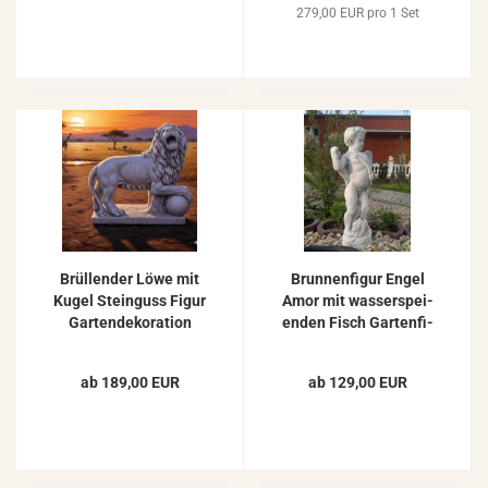
279,00 EUR pro 1 Set
Brül­len­der Löwe mit
Brun­nen­fi­gur Engel
Kugel Stein­guss Figur
Amor mit was­ser­spei­
Gar­ten­de­ko­ra­ti­on
en­den Fisch Gar­ten­fi­
Beton Gar­ten­fi­gur
gur Stein­fi­gur 75cm
75cm
ab 189,00 EUR
ab 129,00 EUR