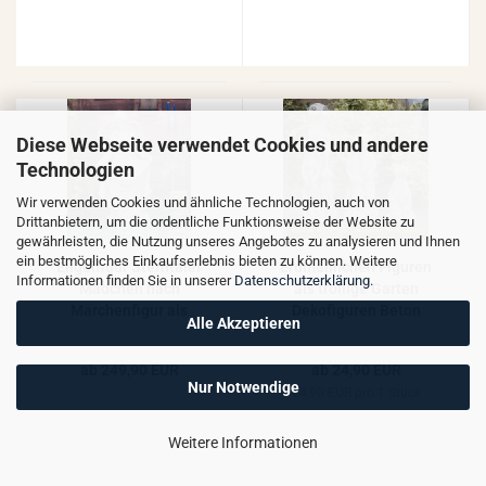
Diese Webseite verwendet Cookies und andere
Technologien
Wir verwenden Cookies und ähnliche Technologien, auch von
Drittanbietern, um die ordentliche Funktionsweise der Website zu
gewährleisten, die Nutzung unseres Angebotes zu analysieren und Ihnen
ein bestmögliches Einkaufserlebnis bieten zu können. Weitere
Engelfigur Sterntaler
Erdmännchen Figuren
Informationen finden Sie in unserer
Datenschutzerklärung
.
Mädchen nach
als trollige Garten
Märchenfigur als
Dekofiguren Beton
Alle Akzeptieren
Steinfigur 95cm 80kg
Kunststein Tierfiguren
ab 249,90 EUR
ab 24,90 EUR
Nur Notwendige
24,90 EUR pro 1 Stück
Weitere Informationen