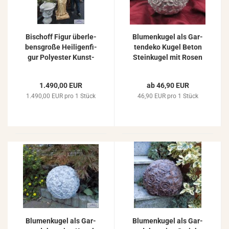
Bi­schoff Figur über­le­
Blu­men­ku­gel als Gar­
bens­gro­ße Hei­li­gen­fi­
ten­de­ko Kugel Beton
gur Po­ly­es­ter Kunst­
Stein­ku­gel mit Rosen
stoff mit Hei­li­gen­stab
und Blu­men mas­si­vem
240cm
Stein­guss 27cm 19kg
1.490,00 EUR
ab 46,90 EUR
S110027
1.490,00 EUR pro 1 Stück
46,90 EUR pro 1 Stück
Blu­men­ku­gel als Gar­
Blu­men­ku­gel als Gar­