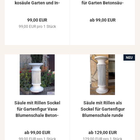
ko­säu­le Gar­ten und In­
für Gar­ten Be­ton­säu­
nen­de­ko Be­ton­säu­le
len De­ko­ra­ti­on 51cm
Stein­guss 80cm
99,00 EUR
ab 99,00 EUR
99,00 EUR pro 1 Stück
NEU
Säule mit Ril­len So­ckel
Säule mit Ril­len als
für Gar­ten­fi­gur Vase
So­ckel für Gar­ten­fi­gur
Blu­men­scha­le Be­ton­
Blu­men­scha­le runde
säu­le 55cm
Be­ton­säu­le 74cm
ab 99,00 EUR
ab 129,00 EUR
99,00 EUR pro 1 Stück
129,00 EUR pro 1 Stück