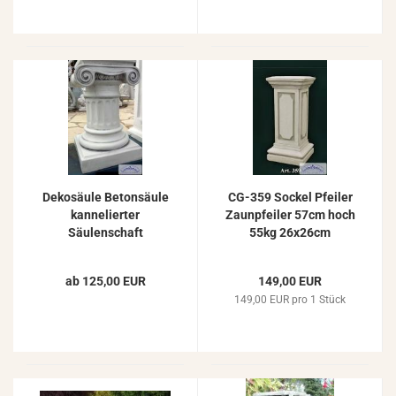
Dekosäule Betonsäule
CG-359 Sockel Pfeiler
kannelierter
Zaunpfeiler 57cm hoch
Säulenschaft
55kg 26x26cm
ionisches Kapitell
Gartendekoration
ab 125,00 EUR
149,00 EUR
Ziersäule 56cm
149,00 EUR pro 1 Stück