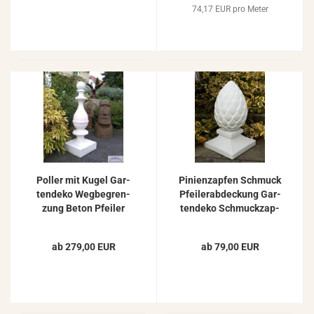
74,17 EUR pro Meter
Pol­ler mit Kugel Gar­
Pi­ni­en­zap­fen Schmuck
ten­de­ko Weg­be­gren­
Pfei­ler­ab­de­ckung Gar­
zung Beton Pfei­ler
ten­de­ko Schmuck­zap­
Kegel De­ko­säu­le Be­
fen 42cm
ton­pol­ler Säule 125cm
ab 279,00 EUR
ab 79,00 EUR
130kg