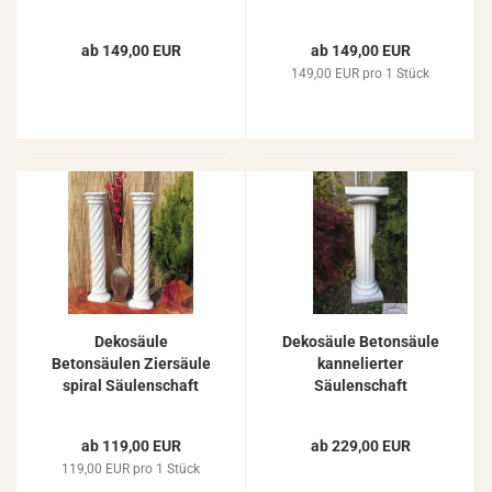
Gartendekoration
Kapitell Beton
Weißbeton Steinguss
Steinguss Beton Säule
ab 149,00 EUR
ab 149,00 EUR
44cm 60kg S234
92cm
149,00 EUR pro 1 Stück
Dekosäule
Dekosäule Betonsäule
Betonsäulen Ziersäule
kannelierter
spiral Säulenschaft
Säulenschaft
Beton Steinguss Säule
Ziersäule Beton
80cm
Steinguss 98cm
ab 119,00 EUR
ab 229,00 EUR
119,00 EUR pro 1 Stück