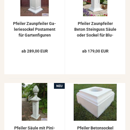
Pfei­ler Zaun­pfei­ler Ga­
Pfei­ler Zaun­pfei­ler
le­rie­so­ckel Pos­ta­ment
Beton Stein­guss Säule
für Gar­ten­fi­gu­ren
oder So­ckel für Blu­
Pflanz­ge­fäß Be­ton­
men­scha­le Gar­ten­fi­gu­
pfei­ler 90cm
ren 80cm
ab 289,00 EUR
ab 179,00 EUR
NEU
Pfei­ler Säule mit Pi­ni­
Pfei­ler Be­ton­so­ckel