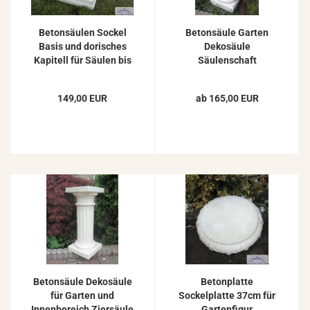
Betonsäulen Sockel
Betonsäule Garten
Basis und dorisches
Dekosäule
Kapitell für Säulen bis
Säulenschaft
20cm Durchmesser
kannelierte Ziersäule
Kapitell ionisch Beton
149,00 EUR
ab 165,00 EUR
Steinguss 76cm
Betonsäule Dekosäule
Betonplatte
für Garten und
Sockelplatte 37cm für
Innenbereich Ziersäule
Gartenfigur