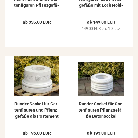
ten­fi­gu­ren Pflanz­ge­fä­
ge­fä­ße mit Loch Hohl­
ße Be­ton­so­ckel 80cm
raum Höhe 31cm 42cm
ab 335,00 EUR
ab 149,00 EUR
149,00 EUR pro 1 Stück
Run­der So­ckel für Gar­
Run­der So­ckel für Gar­
ten­fi­gu­ren und Pflanz­
ten­fi­gu­ren Pflanz­ge­fä­
ge­fä­ße als Pos­ta­ment
ße Be­ton­so­ckel
37cm
ab 195,00 EUR
ab 195,00 EUR