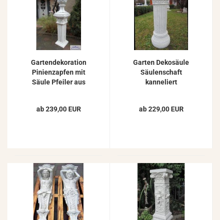
Gartendekoration
Garten Dekosäule
Pinienzapfen mit
Säulenschaft
Säule Pfeiler aus
kanneliert
weißem Beton
Gartendekoration
Steinguss 134cm
Betonsäulen Sockel
ab 239,00 EUR
ab 229,00 EUR
101kg
85cm