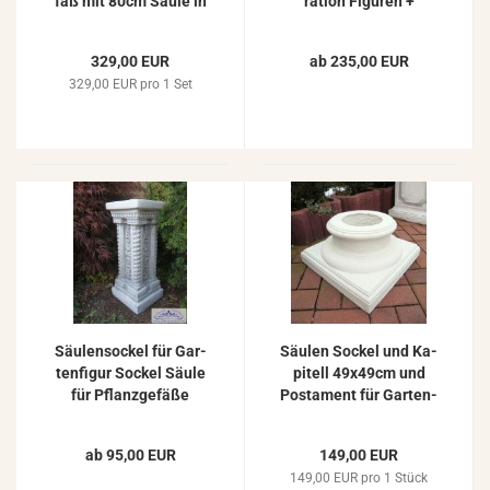
fäß mit 80cm Säule in
ra­ti­on Fi­gu­ren +
Farbe ocker
Pflanz­ge­fä­ße 88cm
329,00 EUR
ab 235,00 EUR
329,00 EUR pro 1 Set
Säu­len­so­ckel für Gar­
Säu­len So­ckel und Ka­
ten­fi­gur So­ckel Säule
pi­tell 49x49cm und
für Pflanz­ge­fä­ße
Pos­ta­ment für Gar­ten­
Beton 64cm
fi­gu­ren Pflanz­ge­fä­ße
ab 95,00 EUR
149,00 EUR
149,00 EUR pro 1 Stück