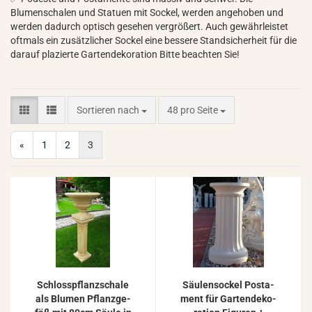
Blumenschalen und Statuen mit Sockel, werden angehoben und
werden dadurch optisch gesehen vergrößert. Auch gewährleistet
oftmals ein zusätzlicher Sockel eine bessere Standsicherheit für die
darauf plazierte Gartendekoration Bitte beachten Sie!
Sortieren nach
pro Seite
Sortieren nach
48 pro Seite
«
1
2
3
Schloss­pflanz­scha­le
Säu­len­so­ckel Pos­ta­
als Blu­men Pflanz­ge­
ment für Gar­ten­de­ko­