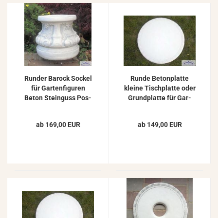
Run­der Ba­rock So­ckel
Runde Be­ton­plat­te
für Gar­ten­fi­gu­ren
klei­ne Tisch­plat­te oder
Beton Stein­guss Pos­
Grund­plat­te für Gar­
ta­ment 37cm
ten­fi­gu­ren und Pflanz­
ge­fä­ße
ab 169,00 EUR
ab 149,00 EUR