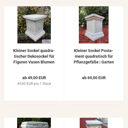
Klei­ner So­ckel qua­dra­
Klei­ner So­ckel Pos­ta­
ti­scher De­ko­so­ckel für
ment qua­dra­tisch für
Fi­gu­ren Vasen Blu­men
Pflanz­ge­fä­ße | Gar­ten
Pflanz­ge­fä­ße Beton
Skulp­tu­ren 33cm
Stein­guss 25cm
ab 49,00 EUR
ab 69,00 EUR
49,00 EUR pro 1 Stück