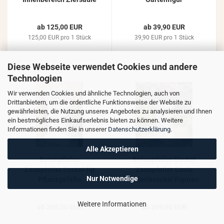
Beton Steinguss 60cm
Pflanzgefäß Zierplatte
ab 125,00 EUR
ab 39,90 EUR
125,00 EUR pro 1 Stück
39,90 EUR pro 1 Stück
Diese Webseite verwendet Cookies und andere
Technologien
Wir verwenden Cookies und ähnliche Technologien, auch von
Drittanbietern, um die ordentliche Funktionsweise der Website zu
gewährleisten, die Nutzung unseres Angebotes zu analysieren und Ihnen
ein bestmögliches Einkaufserlebnis bieten zu können. Weitere
Informationen finden Sie in unserer
Datenschutzerklärung
.
Alle Akzeptieren
Betonpfeiler
Betonpfeiler Sockel
Zaunpfeiler Sockel für
Zaunpfeiler Säule
Nur Notwendige
Pflanzgefäße
Galeriesockel Figuren
Gartenfiguren Beton
Postament 100cm
Steinguss 45x45cm
Weitere Informationen
ab 395,00 EUR
ab 369,00 EUR
92cm