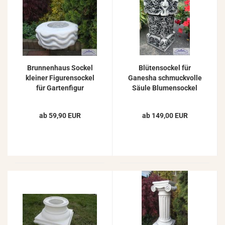
Brunnenhaus Sockel
Blütensockel für
kleiner Figurensockel
Ganesha schmuckvolle
für Gartenfigur
Säule Blumensockel
Pflanzschalen
Beton Steinguss
Betonsockel rund
Sockel 60cm
ab 59,90 EUR
ab 149,00 EUR
15cm