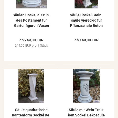
Säu­len So­ckel als run­
Säule So­ckel Stein­
des Pos­ta­ment für
säu­le vier­eckig für
Gar­ten­fi­gu­ren Vasen
Pflanz­scha­le Beton
Weiß­be­ton Stein­guss
Stein­guss Pfei­ler Gar­
59cm
ten Zier­säu­le 82cm
ab 249,00 EUR
ab 149,00 EUR
249,00 EUR pro 1 Stück
Säule qua­dra­ti­sche
Säule mit Wein Trau­
Kan­ten­form So­ckel De­
ben So­ckel De­ko­säu­le