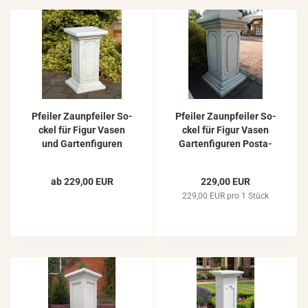
Pfei­ler Zaun­pfei­ler So­
Pfei­ler Zaun­pfei­ler So­
ckel für Figur Vasen
ckel für Figur Vasen
und Gar­ten­fi­gu­ren
Gar­ten­fi­gu­ren Pos­ta­
Pos­ta­ment 40x40cm
ment 40x40cm
67cm
ab 229,00 EUR
229,00 EUR
229,00 EUR pro 1 Stück