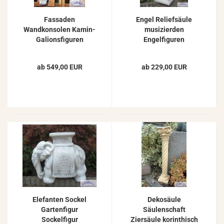
Fassaden
Engel Reliefsäule
Wandkonsolen Kamin-
musizierden
Galionsfiguren
Engelfiguren
Karyatiden
Dekosockel
Wandfiguren
Betonsäule 83cm
ab 549,00 EUR
ab 229,00 EUR
Elefanten Sockel
Dekosäule
Gartenfigur
Säulenschaft
Sockelfigur
Ziersäule korinthisch