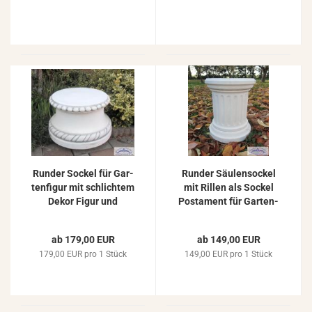
Run­der So­ckel für Gar­
Run­der Säu­len­so­ckel
ten­fi­gur mit schlich­tem
mit Ril­len als So­ckel
Dekor Figur und
Pos­ta­ment für Gar­ten­
Pflanz­ge­fäß 31cm
fi­gu­ren 43cm
ab 179,00 EUR
ab 149,00 EUR
179,00 EUR pro 1 Stück
149,00 EUR pro 1 Stück