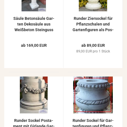
Säule Be­ton­säu­le Gar­
Run­der Zier­so­ckel für
ten De­ko­säu­le aus
Pflanz­scha­len und
Weiß­be­ton Stein­guss
Gar­ten­fi­gu­ren als Pos­
83cm
ta­ment aus Beton
Stein­guss 40cm 39kg
ab 169,00 EUR
ab 89,00 EUR
89,00 EUR pro 1 Stück
Run­der So­ckel Pos­ta­
Run­der So­ckel für Gar­
ment mit Gir­lan­de Gar­
ten­fi­gu­ren und Pflanz­