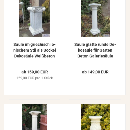
Säule im grie­chisch io­
Säule glat­te runde De­
ni­schem Stil als So­ckel
ko­säu­le für Gar­ten
De­ko­säu­le Weiß­be­ton
Beton Ga­le­rie­säu­le
Stein­guss 71cm
Stein­guss Be­ton­säu­le
83cm
ab 159,00 EUR
ab 149,00 EUR
159,00 EUR pro 1 Stück