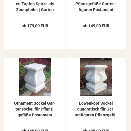
en Zap­fen Spit­ze als
Pflanz­ge­fä­ße Gar­ten­
Zaun­pfei­ler | Gar­ten
fi­gu­ren Pos­ta­ment
De­ko­ra­ti­on 132-​147cm
ab 179,00 EUR
ab 149,00 EUR
Or­na­ment So­ckel Gar­
Lö­wen­kopf So­ckel
ten­so­ckel für Pflanz­
qua­dra­tisch für Gar­
ge­fä­ße Pos­ta­ment
ten­fi­gu­ren Pflanz­ge­fä­
45cm
ße Pos­ta­ment 52cm
29x29cm 97kg ZO-​