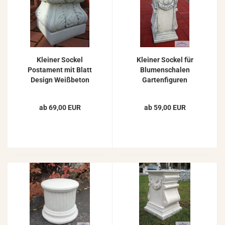
Kleiner Sockel
Kleiner Sockel für
Postament mit Blatt
Blumenschalen
Design Weißbeton
Gartenfiguren
Steinguss 27cm
Rechteck Wandsockel
Betonsockel 41cm
ab 69,00 EUR
ab 59,00 EUR
22kg