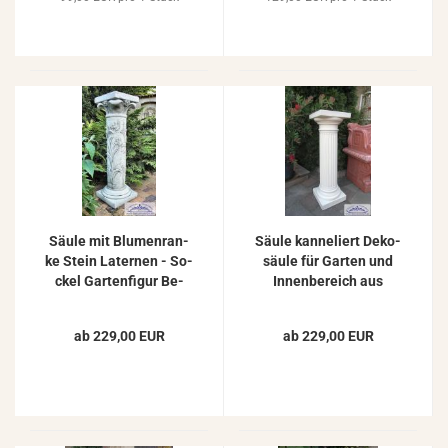
Säule mit Blu­men­ran­
Säule kan­ne­liert De­ko­
ke Stein La­ter­nen - So­
säu­le für Gar­ten und
ckel Gar­ten­fi­gur Be­
In­nen­be­reich aus
ton­säu­le Gar­ten­de­ko
Beton Stein­guss Zier­
105cm
säu­le 90cm 77kg
ab 229,00 EUR
ab 229,00 EUR