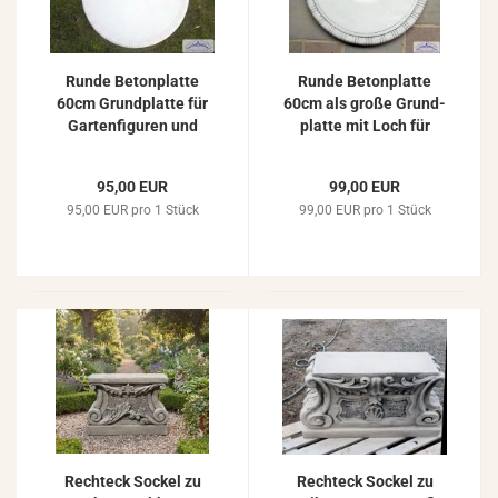
Runde Be­ton­plat­te
Runde Be­ton­plat­te
60cm Grund­plat­te für
60cm als große Grund­
Gar­ten­fi­gu­ren und
plat­te mit Loch für
Pflanz­ge­fä­ße So­ckel­
Gar­ten­brun­nen Pflanz­
plat­te
ge­fä­ße und Gar­ten­fi­
95,00 EUR
99,00 EUR
gu­ren
95,00 EUR pro 1 Stück
99,00 EUR pro 1 Stück
Recht­eck So­ckel zu
Recht­eck So­ckel zu