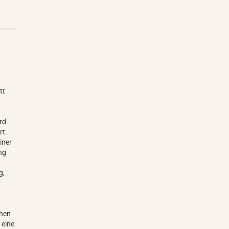
att
e
rd
rt.
iner
ng
g,
chen
 eine