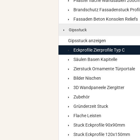
Pilaster flache Wandsäulen 200c
Brandschutz Fassadenstuck Profi
Fassaden Beton Konsolen Reliefs
Gipsstuck
Gipsstuck anzeigen
Eckprofile Zierprofile Typ C
Säulen Basen Kapitelle
Zierstuck Ornamente Türportale
Bilder Nischen
3D Wandpaneele Ziergitter
Zubehör
Gründerzeit Stuck
Flache Leisten
Stuck Eckprofile 90x90mm
Stuck Eckprofile 120x150mm