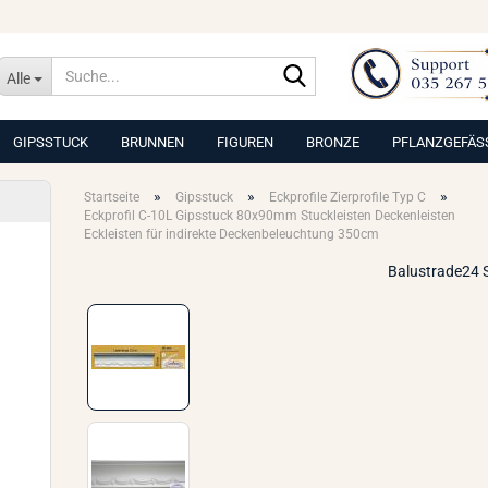
Suche...
Alle
GIPSSTUCK
BRUNNEN
FIGUREN
BRONZE
PFLANZGEFÄS
»
»
»
Startseite
Gipsstuck
Eckprofile Zierprofile Typ C
Eckprofil C-10L Gipsstuck 80x90mm Stuckleisten Deckenleisten
Eckleisten für indirekte Deckenbeleuchtung 350cm
Balustrade24 