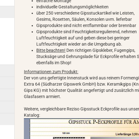
einfache Montage
individuelle Gestaltungsmöglichkeiten
über 250 verschiedene Gipsstuckartikel wie Leisten,
Gesims, Rosetten, Säulen, Konsolen uvm. lieferbar
Gipsprodukte sind nicht entflammbar oder brennbar
Gipsprodukte sind Feuchtigkeitsregulierend, nehmen
Luftfeuchtigkeit auf und geben diese bei geringer
Luftfeuchtigkeit wieder an die Umgebung ab.
Bitte beachten!
Den richtigen Gipskleber, Fugengips,
Stucksäge und Gehrungslade für Eckprofile erhalten S
ebenfalls im Shop!
Informationen zum Produkt:
Der von uns gefertigte Innenstuck wird aus reinem Formeng
Extra 64 (Südharzer Gipswerk GmbH) bzw. Keramikgips (K
Gips KG) mit höchster Qualität angefertigt und zusätzlich m
Glasfasern armiert.
Weitere, vergleichbare Reziso Gipsstuck Eckprofile aus uns
Katalog: