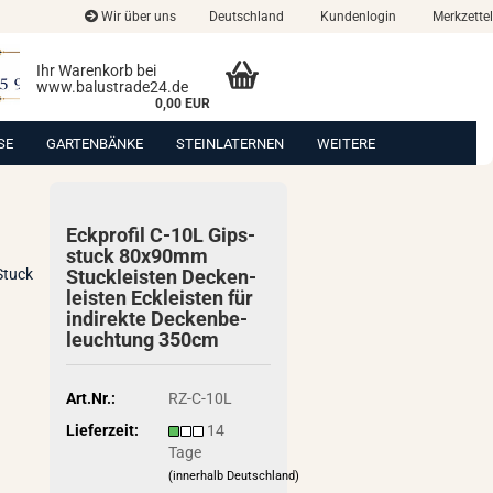
Wir über uns
Deutschland
Kundenlogin
Merkzettel
Ihr Warenkorb bei
www.balustrade24.de
0,00 EUR
SE
GARTENBÄNKE
STEINLATERNEN
WEITERE
Eck­pro­fil C-10L Gips­
stuck 80x90mm
Stuck
Stuck­leis­ten De­cken­
leis­ten Eck­leis­ten für
in­di­rek­te De­cken­be­
leuch­tung 350cm
Art.Nr.:
RZ-C-10L
Lieferzeit:
14
Tage
(innerhalb Deutschland)