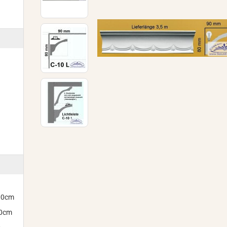
300cm
00cm