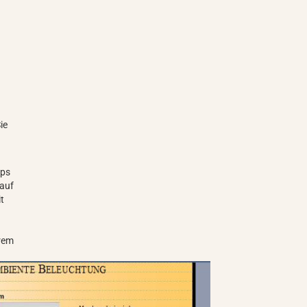
ie
ips
nauf
it
erem