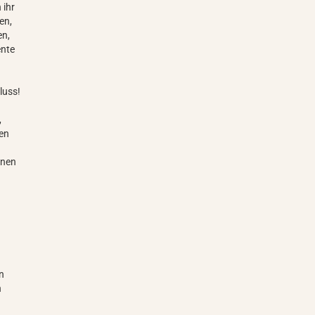
 ihr
en,
en,
ente
luss!
,
ren
enen
en
n