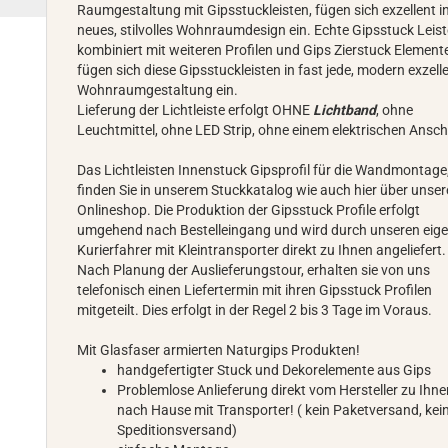
Raumgestaltung mit Gipsstuckleisten, fügen sich exzellent in
neues, stilvolles Wohnraumdesign ein. Echte Gipsstuck Leist
kombiniert mit weiteren Profilen und Gips Zierstuck Element
fügen sich diese Gipsstuckleisten in fast jede, modern exzell
Wohnraumgestaltung ein.
Lieferung der Lichtleiste erfolgt OHNE
Lichtband
, ohne
Leuchtmittel, ohne LED Strip, ohne einem elektrischen Ansch
Das Lichtleisten Innenstuck Gipsprofil für die Wandmontage
finden Sie in unserem Stuckkatalog wie auch hier über unse
Onlineshop. Die Produktion der Gipsstuck Profile erfolgt
umgehend nach Bestelleingang und wird durch unseren eig
Kurierfahrer mit Kleintransporter direkt zu Ihnen angeliefert.
Nach Planung der Auslieferungstour, erhalten sie von uns
telefonisch einen Liefertermin mit ihren Gipsstuck Profilen
mitgeteilt. Dies erfolgt in der Regel 2 bis 3 Tage im Voraus.
Mit Glasfaser armierten Naturgips Produkten!
handgefertigter Stuck und Dekorelemente aus Gips
Problemlose Anlieferung direkt vom Hersteller zu Ihn
nach Hause mit Transporter! ( kein Paketversand, kei
Speditionsversand)