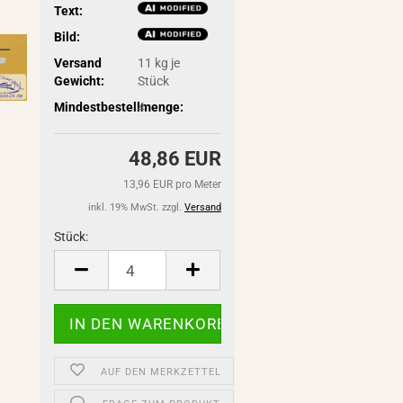
Text:
Bild:
Versand
11
kg je
Gewicht:
Stück
Mindestbestellmenge:
4
48,86 EUR
13,96 EUR pro Meter
inkl. 19% MwSt. zzgl.
Versand
Stück:
Stück
AUF DEN MERKZETTEL