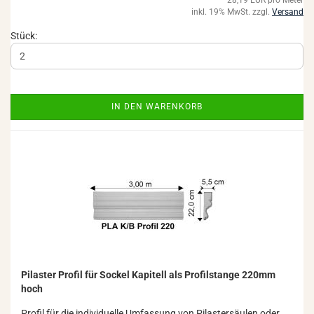
28,19 EUR pro Meter
inkl. 19% MwSt. zzgl.
Versand
Stück:
IN DEN WARENKORB
Pi­las­ter Pro­fil für So­ckel Ka­pi­tell als Pro­fil­stan­ge 220mm
hoch
Pro­fil für die in­di­vi­du­el­le Um­fas­sung von Pi­las­ter­säu­len oder