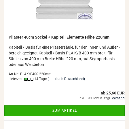
Pi­las­ter 40cm So­ckel + Ka­pi­tell Ele­men­te Höhe 220mm
Ka­pi­tell / Basis für eine Pi­las­ter­säu­le, für den Innen und Au­ßen­
be­reich ge­eig­net Ka­pi­tell / Basis PLA K/B 400 mm breit, für
Säu­len von 400 mm Brei­te Höhe 220 mm, auf Sty­ro­por­ba­sis
oder aus Weiß­be­ton
Art.Nr.: PLAK/B400-220mm
Lieferzeit:
14 Tage
(innerhalb Deutschland)
ab 25,60 EUR
inkl. 19% MwSt. zzgl.
Versand
ZUM ARTIKEL