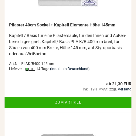
Pi­las­ter 40cm So­ckel + Ka­pi­tell Ele­men­te Höhe 145mm
Ka­pi­tell / Basis für eine Pi­las­ter­säu­le, für den Innen und Au­ßen­
be­reich ge­eig­net, Ka­pi­tell / Basis PLA K/B 400 mm breit, für
Säu­len von 400 mm Brei­te, Höhe 145 mm, auf Sty­ro­por­ba­sis
oder aus Weiß­be­ton
Art.Nr.: PLAK/B400-145mm
Lieferzeit:
14 Tage
(innerhalb Deutschland)
ab 21,30 EUR
inkl. 19% MwSt. zzgl.
Versand
ZUM ARTIKEL