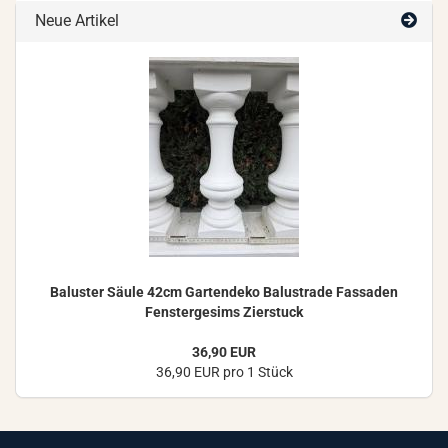
Neue Artikel
Ba­lus­ter Säule 42cm Gar­ten­de­ko Ba­lus­tra­de Fas­sa­den
Fens­ter­ge­sims Zier­stuck
36,90 EUR
36,90 EUR pro 1 Stück