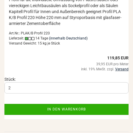
vier­ecki­gen Leicht­bau­säu­len als So­ckel­pro­fil oder als Säu­len
Ka­pi­tell Pro­fil für Innen und Au­ßen­be­reich ge­eig­net Pro­fil PLA
K/B Pro­fil 220 Höhe 220 mm auf Sty­ro­por­ba­sis mit glas­fa­ser­
ar­mier­ter Ze­ment­ober­flä­che
Art.Nr.: PLAK/B Profil 220
Lieferzeit:
14 Tage
(innerhalb Deutschland)
Versand Gewicht:
15
kg je Stück
119,85 EUR
39,95 EUR pro Meter
inkl. 19% MwSt. zzgl.
Versand
Stück:
IN DEN WARENKORB