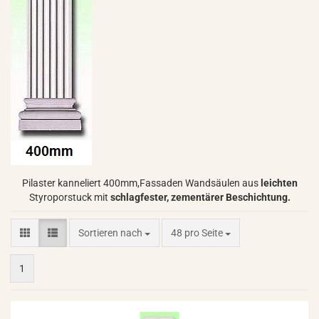
Pilaster kanneliert 400mm,Fassaden Wandsäulen aus
leichten
Styroporstuck mit
schlagfester,
zementärer
Beschichtung.
Sortieren nach
pro Seite
Sortieren nach
48 pro Seite
1