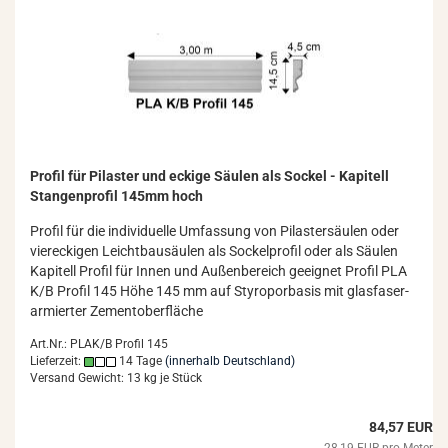
Pro­fil für Pi­las­ter und ecki­ge Säu­len als So­ckel - Ka­pi­tell
Stan­gen­pro­fil 145mm hoch
Pro­fil für die in­di­vi­du­el­le Um­fas­sung von Pi­las­ter­säu­len oder
vier­ecki­gen Leicht­bau­säu­len als So­ckel­pro­fil oder als Säu­len
Ka­pi­tell Pro­fil für Innen und Au­ßen­be­reich ge­eig­net Pro­fil PLA
K/B Pro­fil 145 Höhe 145 mm auf Sty­ro­por­ba­sis mit glas­fa­ser­
ar­mier­ter Ze­ment­ober­flä­che
Art.Nr.: PLAK/B Profil 145
Lieferzeit:
14 Tage
(innerhalb Deutschland)
Versand Gewicht:
13
kg je Stück
84,57 EUR