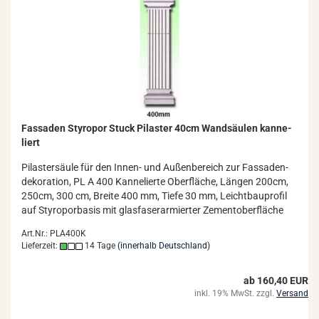
Fas­sa­den Sty­ro­por Stuck Pi­las­ter 40cm Wand­säu­len kan­ne­
liert
Pi­las­ter­säu­le für den Innen-​ und Au­ßen­be­reich zur Fas­sa­den­
de­ko­ra­ti­on, PL A 400 Kan­ne­lier­te Ober­flä­che, Län­gen 200cm,
250cm, 300 cm, Brei­te 400 mm, Tiefe 30 mm, Leicht­bau­pro­fil
auf Sty­ro­por­ba­sis mit glas­fa­ser­ar­mier­ter Ze­ment­ober­flä­che
Art.Nr.: PLA400K
Lieferzeit:
14 Tage
(innerhalb Deutschland)
ab 160,40 EUR
inkl. 19% MwSt. zzgl.
Versand