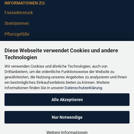
INFORMATIONEN ZU:
Fassadenstuck
Steinlaternen
Pflanzgefäße
Betonsäulen
Diese Webseite verwendet Cookies und andere
Gartenbänke
Technologien
Wir verwenden Cookies und ähnliche Technologien, auch von
Pfeiler
Drittanbietern, um die ordentliche Funktionsweise der Website zu
gewährleisten, die Nutzung unseres Angebotes zu analysieren und Ihnen
Gartenbrunnen
ein bestmögliches Einkaufserlebnis bieten zu können. Weitere
Informationen finden Sie in unserer
Datenschutzerklärung
.
Gartenfiguren
Balustraden
Alle Akzeptieren
Säulen Verkleidungen
Nur Notwendige
Weitere Informationen