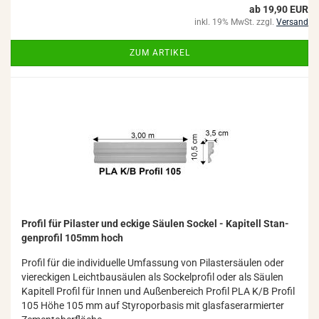
ab 19,90 EUR
inkl. 19% MwSt. zzgl.
Versand
ZUM ARTIKEL
Pro­fil für Pi­las­ter und ecki­ge Säu­len So­ckel - Ka­pi­tell Stan­
gen­pro­fil 105mm hoch
Pro­fil für die in­di­vi­du­el­le Um­fas­sung von Pi­las­ter­säu­len oder
vier­ecki­gen Leicht­bau­säu­len als So­ckel­pro­fil oder als Säu­len
Ka­pi­tell Pro­fil für Innen und Au­ßen­be­reich Pro­fil PLA K/B Pro­fil
105 Höhe 105 mm auf Sty­ro­por­ba­sis mit glas­fa­ser­ar­mier­ter