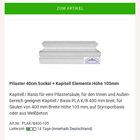
ZUM ARTIKEL
Pi­las­ter 40cm So­ckel + Ka­pi­tell Ele­men­te Höhe 105mm
Ka­pi­tell / Basis für eine Pi­las­ter­säu­le, für den Innen und Au­ßen­
be­reich ge­eig­net Ka­pi­tell / Basis PLA K/B 400 mm breit, für
Säu­len von 400 mm Brei­te Höhe 105 mm, auf Sty­ro­por­ba­sis
oder aus Weiß­be­ton
Art.Nr.: PLAK/B400-105
Lieferzeit:
14 Tage
(innerhalb Deutschland)