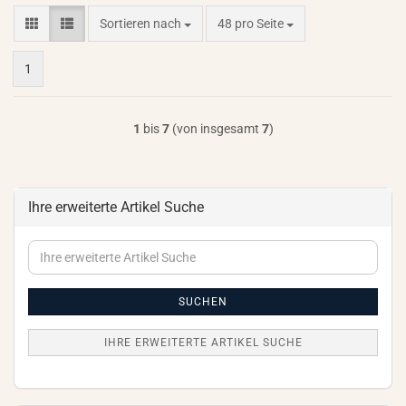
Sortieren nach
pro Seite
Sortieren nach
48 pro Seite
1
1
bis
7
(von insgesamt
7
)
Ihre erweiterte Artikel Suche
Ihre
erweiterte
Artikel
Suche
SUCHEN
IHRE ERWEITERTE ARTIKEL SUCHE