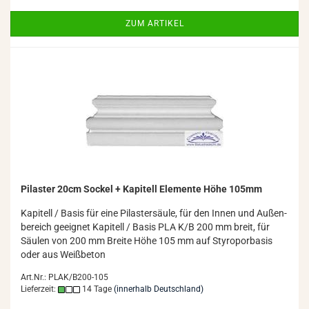
ZUM ARTIKEL
Pi­las­ter 20cm So­ckel + Ka­pi­tell Ele­men­te Höhe 105mm
Ka­pi­tell / Basis für eine Pi­las­ter­säu­le, für den Innen und Au­ßen­
be­reich ge­eig­net Ka­pi­tell / Basis PLA K/B 200 mm breit, für
Säu­len von 200 mm Brei­te Höhe 105 mm auf Sty­ro­por­ba­sis
oder aus Weiß­be­ton
Art.Nr.: PLAK/B200-105
Lieferzeit:
14 Tage
(innerhalb Deutschland)