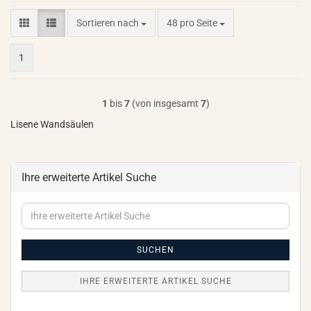
Sortieren nach
pro Seite
Sortieren nach
48 pro Seite
1
1
bis
7
(von insgesamt
7
)
Lisene Wandsäulen
Ihre erweiterte Artikel Suche
Ihre
erweiterte
Artikel
Suche
SUCHEN
IHRE ERWEITERTE ARTIKEL SUCHE