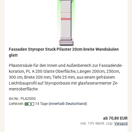
Fas­sa­den Sty­ro­por Stuck Pi­las­ter 20cm brei­te Wand­säu­len
glatt
Pi­las­ter­säu­le für den Innen und Au­ßen­be­reich zur Fas­sa­den­de­
ko­ra­ti­on, PL A 200 Glat­te Ober­flä­che, Län­gen 200cm, 250cm,
300 cm, Brei­te 200 mm, Tiefe 25 mm, aus einem ge­fräs­tem
Leicht­bau­pro­fil auf Sty­ro­por­ba­sis mit glas­fa­ser­ar­mier­ter Ze­
ment­ober­flä­che
Art.Nr.: PLA200G
Lieferzeit:
14 Tage
(innerhalb Deutschland)
ab 70,80 EUR
inkl. 19% MwSt. zzgl.
Versand