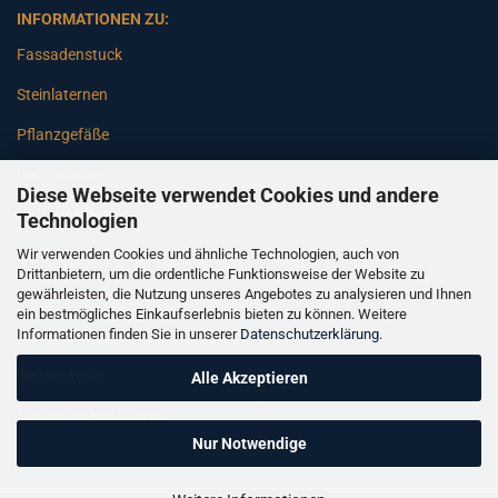
INFORMATIONEN ZU:
Fassadenstuck
Steinlaternen
Pflanzgefäße
Betonsäulen
Diese Webseite verwendet Cookies und andere
Gartenbänke
Technologien
Wir verwenden Cookies und ähnliche Technologien, auch von
Pfeiler
Drittanbietern, um die ordentliche Funktionsweise der Website zu
gewährleisten, die Nutzung unseres Angebotes zu analysieren und Ihnen
Gartenbrunnen
ein bestmögliches Einkaufserlebnis bieten zu können. Weitere
Informationen finden Sie in unserer
Datenschutzerklärung
.
Gartenfiguren
Balustraden
Alle Akzeptieren
Säulen Verkleidungen
Nur Notwendige