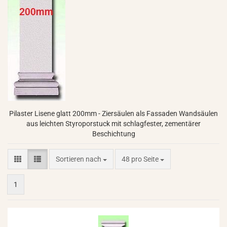
Pilaster Lisene glatt 200mm - Ziersäulen als Fassaden Wandsäulen
aus leichten Styroporstuck mit schlagfester, zementärer
Beschichtung
Sortieren nach
pro Seite
Sortieren nach
48 pro Seite
1