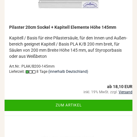
Pi­las­ter 20cm So­ckel + Ka­pi­tell Ele­men­te Höhe 145mm
Ka­pi­tell / Basis für eine Pi­las­ter­säu­le, für den Innen und Au­ßen­
be­reich ge­eig­net Ka­pi­tell / Basis PLA K/B 200 mm breit, für
Säu­len von 200 mm Brei­te Höhe 145 mm, auf Sty­ro­por­ba­sis
oder aus Weiß­be­ton
Art.Nr.: PLAK/B200-145mm
Lieferzeit:
8 Tage
(innerhalb Deutschland)
ab 18,10 EUR
inkl. 19% MwSt. zzgl.
Versand
ZUM ARTIKEL