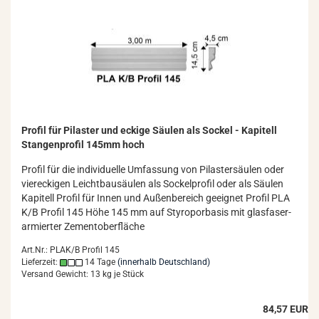
Pro­fil für Pi­las­ter und ecki­ge Säu­len als So­ckel - Ka­pi­tell
Stan­gen­pro­fil 145mm hoch
Pro­fil für die in­di­vi­du­el­le Um­fas­sung von Pi­las­ter­säu­len oder
vier­ecki­gen Leicht­bau­säu­len als So­ckel­pro­fil oder als Säu­len
Ka­pi­tell Pro­fil für Innen und Au­ßen­be­reich ge­eig­net Pro­fil PLA
K/B Pro­fil 145 Höhe 145 mm auf Sty­ro­por­ba­sis mit glas­fa­ser­
ar­mier­ter Ze­ment­ober­flä­che
Art.Nr.: PLAK/B Profil 145
Lieferzeit:
14 Tage
(innerhalb Deutschland)
Versand Gewicht:
13
kg je Stück
84,57 EUR