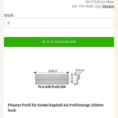
28,19 EUR pro Meter
inkl. 19% MwSt. zzgl.
Versand
Stück:
IN DEN WARENKORB
Pi­las­ter Pro­fil für So­ckel Ka­pi­tell als Pro­fil­stan­ge 220mm
hoch