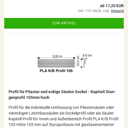
ab 17,20 EUR
inkl. 19% MwSt. zzgl.
Versand
ZUM ARTIKEL
Pro­fil für Pi­las­ter und ecki­ge Säu­len So­ckel - Ka­pi­tell Stan­
gen­pro­fil 105mm hoch
Pro­fil für die in­di­vi­du­el­le Um­fas­sung von Pi­las­ter­säu­len oder
vier­ecki­gen Leicht­bau­säu­len als So­ckel­pro­fil oder als Säu­len
Ka­pi­tell Pro­fil für Innen und Au­ßen­be­reich Pro­fil PLA K/B Pro­fil
105 Höhe 105 mm auf Sty­ro­por­ba­sis mit glas­fa­ser­ar­mier­ter