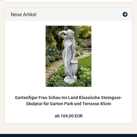
Neue Artikel
Gar­ten­fi­gur Frau Schau ins Land Klas­si­sche Steinguss-​
Skulptur für Gar­ten Park und Ter­ras­se 85cm
ab 169,00 EUR