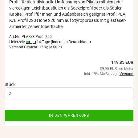
Pro­fil für die in­di­vi­du­el­le Um­fas­sung von Pi­las­ter­säu­len oder
vier­ecki­gen Leicht­bau­säu­len als So­ckel­pro­fil oder als Säu­len
Ka­pi­tell Pro­fil für Innen und Au­ßen­be­reich ge­eig­net Pro­fil PLA
K/B Pro­fil 220 Höhe 220 mm auf Sty­ro­por­ba­sis mit glas­fa­ser­
ar­mier­ter Ze­ment­ober­flä­che
Art.Nr.: PLAK/B Profil 220
Lieferzeit:
14 Tage
(innerhalb Deutschland)
Versand Gewicht:
15
kg je Stück
119,85 EUR
39,95 EUR pro Meter
inkl. 19% MwSt. zzgl.
Versand
Stück:
IN DEN WARENKORB