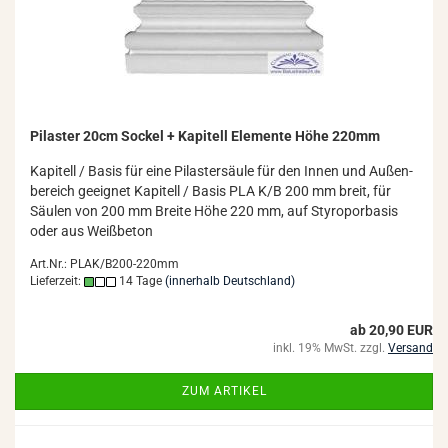
Pi­las­ter 20cm So­ckel + Ka­pi­tell Ele­men­te Höhe 220mm
Ka­pi­tell / Basis für eine Pi­las­ter­säu­le für den Innen und Au­ßen­
be­reich ge­eig­net Ka­pi­tell / Basis PLA K/B 200 mm breit, für
Säu­len von 200 mm Brei­te Höhe 220 mm, auf Sty­ro­por­ba­sis
oder aus Weiß­be­ton
Art.Nr.: PLAK/B200-220mm
Lieferzeit:
14 Tage
(innerhalb Deutschland)
ab 20,90 EUR
inkl. 19% MwSt. zzgl.
Versand
ZUM ARTIKEL