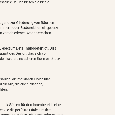
sstuck-Säulen bieten die ideale
rragend zur Gliederung von Räumen
zimmern oder Essbereichen eingesetzt
en verschiedenen Wohnbereichen.
Liebe zum Detail handgefertigt. Dies
zigartiges Design, das sich von
en kaufen, investieren Sie in ein Stück
äulen, die mit klaren Linien und
für alle, die einen frischen,
hten.
tuck-Säulen für den Innenbereich eine
n Sie die perfekte Säule, um Ihre
n Beratung stehen wir Ihnen jederzeit zur