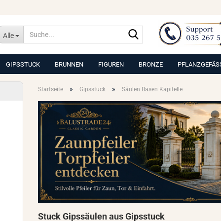
Suche...
Alle
GIPSSTUCK
BRUNNEN
FIGUREN
BRONZE
PFLANZGEFÄS
»
»
Startseite
Gipsstuck
Säulen Basen Kapitelle
Stuck Gipssäulen aus Gipsstuck