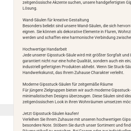
zeitgenössische Akzente suchen, unsere handgefertigten Gip
Lösung.
Wand-Säulen für kreative Gestaltung
Besonders beliebt sind unsere Wand-Säulen, die sich hervo
eignen. Sie können als dekorative Elemente in Fluren, Wohn
werden und schaffen eine harmonische Verbindung zwisch
Hochwertige Handarbeit
Jede unserer Gipsstuck-Säule wird mit größter Sorgfalt und 
garantiert nicht nur eine hohe Qualität, sondern auch ein ein
industriell gefertigten Produkten abhebt. Wenn Sie Stuck-Säul
Handwerkskunst, das Ihrem Zuhause Charakter verleiht.
Moderne Gipsstuck-Säulen für zeitgemäße Räume
Für jüngere Zielgruppen bieten wir auch moderne Gipsstuck-S
minimalistischen Designs überzeugen. Diese Säulen sind ideal 
zeitgenössischen Look in ihren Wohnräumen umsetzen möc
Jetzt Gipsstuck-Säulen kaufen!
Verleihen Sie Ihrem Zuhause mit unseren hochwertigen Gipss
besondere Note. Stöbern Sie durch unser Sortiment und finde
Räume stilvoll zu gestalten. Bei Fragen oder zur individuelle