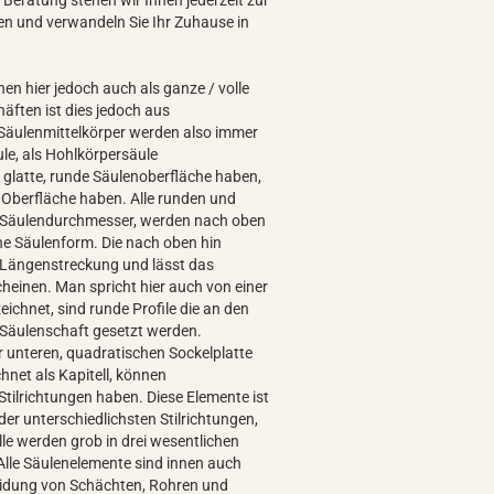
len und verwandeln Sie Ihr Zuhause in
en hier jedoch auch als ganze / volle
äften ist dies jedoch aus
 Säulenmittelkörper werden also immer
le, als Hohlkörpersäule
glatte, runde Säulenoberfläche haben,
t, Oberfläche haben. Alle runden und
en Säulendurchmesser, werden nach oben
che Säulenform. Die nach oben hin
 Längenstreckung und lässt das
cheinen. Man spricht hier auch von einer
ichnet, sind runde Profile die an den
 Säulenschaft gesetzt werden.
r unteren, quadratischen Sockelplatte
net als Kapitell, können
tilrichtungen haben. Diese Elemente ist
er unterschiedlichsten Stilrichtungen,
e werden grob in drei wesentlichen
. Alle Säulenelemente sind innen auch
eidung von Schächten, Rohren und