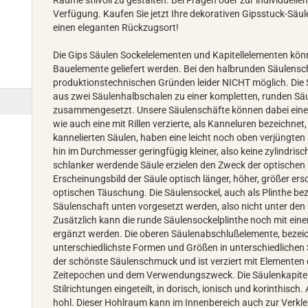
Verfügung. Kaufen Sie jetzt Ihre dekorativen Gipsstuck-Säu
einen eleganten Rückzugsort!
Die Gips Säulen Sockelelementen und Kapitellelementen könn
Bauelemente geliefert werden. Bei den halbrunden Säulensch
produktionstechnischen Gründen leider NICHT möglich. Die
aus zwei Säulenhalbschalen zu einer kompletten, runden Säu
zusammengesetzt. Unsere Säulenschäfte können dabei eine 
wie auch eine mit Rillen verzierte, als Kanneluren bezeichne
kannelierten Säulen, haben eine leicht noch oben verjüngt
hin im Durchmesser geringfügig kleiner, also keine zylindris
schlanker werdende Säule erzielen den Zweck der optischen
Erscheinungsbild der Säule optisch länger, höher, größer ers
optischen Täuschung. Die Säulensockel, auch als Plinthe beze
Säulenschaft unten vorgesetzt werden, also nicht unter den
Zusätzlich kann die runde Säulensockelplinthe noch mit eine
ergänzt werden. Die oberen Säulenabschlußelemente, bezeich
unterschiedlichste Formen und Größen in unterschiedlichen S
der schönste Säulenschmuck und ist verziert mit Elementen d
Zeitepochen und dem Verwendungszweck. Die Säulenkapitell
Stilrichtungen eingeteilt, in dorisch, ionisch und korinthisch
hohl. Dieser Hohlraum kann im Innenbereich auch zur Verkl