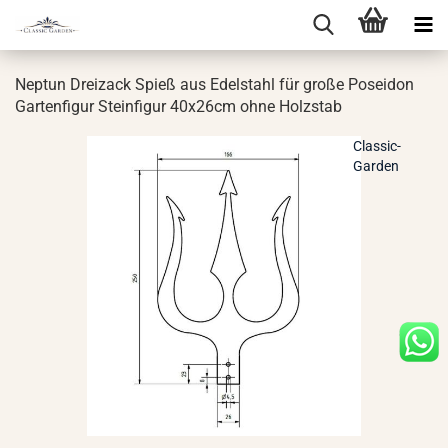
Nep­tun Drei­zack Spieß aus Edel­stahl für große Po­sei­don
Gar­ten­fi­gur Stein­fi­gur 40x26cm ohne Holz­stab
Classic-
Garden