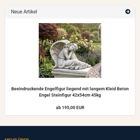
Neue Artikel
Be­ein­dru­cken­de En­gel­fi­gur lie­gend mit lan­gem Kleid Beton
Engel Stein­fi­gur 42x54cm 45kg
ab 195,00 EUR