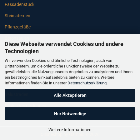
Fassadenstuck
Steinlaternen
Pflanzgefäße
Betonsäulen
Diese Webseite verwendet Cookies und andere
Gartenbänke
Technologien
Wir verwenden Cookies und ähnliche Technologien, auch von
Pfeiler
Drittanbietern, um die ordentliche Funktionsweise der Website zu
gewährleisten, die Nutzung unseres Angebotes zu analysieren und Ihnen
Gartenbrunnen
ein bestmögliches Einkaufserlebnis bieten zu können. Weitere
Informationen finden Sie in unserer
Datenschutzerklärung
.
Gartenfiguren
Balustraden
Alle Akzeptieren
Säulen Verkleidungen
Nur Notwendige
Weitere Informationen
Onlineshop
by Gambio © 2026