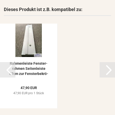
Dieses Produkt ist z.B. kompatibel zu:
Rah­men­leis­te Fens­ter­
rah­men Sei­ten­leis­te
67cm zur Fens­ter­be­krö­
nung...
47,90 EUR
47,90 EUR pro 1 Stück