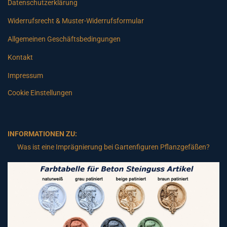
Datenschutzerklärung
Widerrufsrecht & Muster-Widerrufsformular
Allgemeinen Geschäftsbedingungen
Kontakt
Impressum
Cookie Einstellungen
INFORMATIONEN ZU:
Was ist eine Imprägnierung bei Gartenfiguren Pflanzgefäßen?