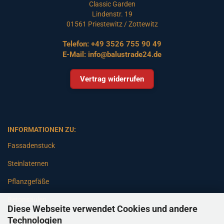
Classic Garden
Lindenstr. 19
01561 Priestewitz / Zottewitz
Telefon:
+49 3526 755 90 49
E-Mail:
info@balustrade24.de
Vertrag widerrufen
INFORMATIONEN ZU:
Fassadenstuck
Steinlaternen
Pflanzgefäße
Betonsäulen
Diese Webseite verwendet Cookies und andere
Gartenbänke
Technologien