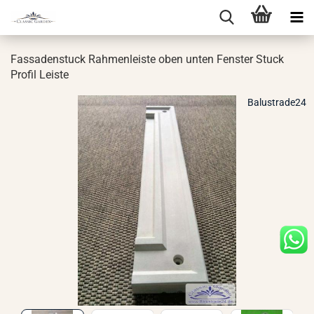
Fas­sa­den­stuck Rah­men­leis­te oben unten Fens­ter Stuck
Pro­fil Leis­te
Balustrade24