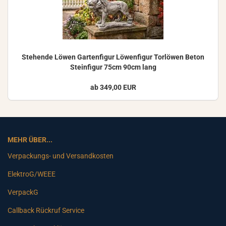
Ste­hen­de Löwen Gar­ten­fi­gur Lö­wen­fi­gur Tor­lö­wen Beton
Stein­fi­gur 75cm 90cm lang
ab 349,00 EUR
MEHR ÜBER...
Verpackungs- und Versandkosten
ElektroG/WEEE
VerpackG
Callback Rückruf Service