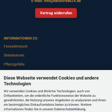
E-Mail:
info@balustrade24.de
Vertrag widerrufen
INFORMATIONEN ZU:
Fassadenstuck
Steinlaternen
Pflanzgefäße
Betonsäulen
Diese Webseite verwendet Cookies und andere
Gartenbänke
Technologien
Wir verwenden Cookies und ähnliche Technologien, auch von
Pfeiler
Drittanbietern, um die ordentliche Funktionsweise der Website zu
gewährleisten, die Nutzung unseres Angebotes zu analysieren und Ihnen
Gartenbrunnen
ein bestmögliches Einkaufserlebnis bieten zu können. Weitere
Informationen finden Sie in unserer
Datenschutzerklärung
.
Gartenfiguren