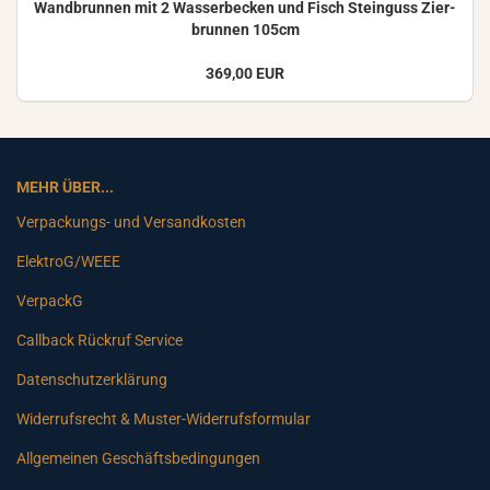
Wand­brun­nen mit 2 Was­ser­be­cken und Fisch Stein­guss Zier­
brun­nen 105cm
369,00 EUR
MEHR ÜBER...
Verpackungs- und Versandkosten
ElektroG/WEEE
VerpackG
Callback Rückruf Service
Datenschutzerklärung
Widerrufsrecht & Muster-Widerrufsformular
Allgemeinen Geschäftsbedingungen