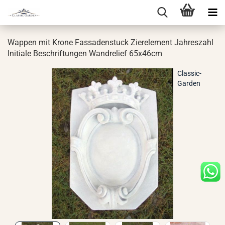
Wap­pen mit Krone Fas­sa­den­stuck Zier­ele­ment Jah­res­zahl
In­itia­le Be­schrif­tun­gen Wand­re­li­ef 65x46cm
Classic-
Garden