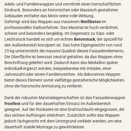
Adels- und Familienwappen und vermittelt einen herrschaftlichen
Eindruck. Besonders an historischen oder klassisch gestalteten
Gebäuden entfaltet das Motiv seine volle Wirkung.
Gefertigt wird das Wappen aus massivem
Weißbeton
im
professionellen Gießverfahren. Das Material ist hoch verdichtet,
schwer und besonders langlebig. Im Gegensatz zu Gips- oder
Leichtstuck handelt es sich um echten
Betonstuck
, der speziell für
den Außenbereich konzipiert ist. Das hohe Eigengewicht von rund
25 kg unterstreicht die massive Qualität dieses Fassadenelements.
Die Oberfläche ist bewusst neutral gehalten, da das Wappen ohne
Beschriftung geliefert wird. Dadurch kann das Medaillon später
individuell ergänzt werden, beispielsweise mit Initialen, einer
Jahreszahl oder einem Familienzeichen. Als dekoratives Wappen
bietet dieses Element somit vielfältige gestalterische Möglichkeiten,
ohne die historische Anmutung zu verlieren.
Dank der robusten Materialeigenschaften ist das Fassadenwappen
frostfest
und für den dauerhaften Einsatz im Außenbereich
geeignet. Auf der Rückseite ist eine Drahtschlaufe eingegossen, die
das sichere Aufhängen erleichtert. Zusätzlich sollte das Wappen
jedoch fachgerecht mit dem Untergrund verklebt werden, um eine
dauerhaft stabile Montage zu gewährleisten.