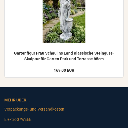
Gar­ten­fi­gur Frau Schau ins Land Klas­si­sche Steinguss-​
Skulptur für Gar­ten Park und Ter­ras­se 85cm
169,00 EUR
MEHR ÜBER...
Verpackungs- und Versandkosten
ElektroG/WEEE