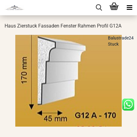
Haus Zier­stuck Fas­sa­den Fens­ter Rah­men Pro­fil G12A
Balustrade24
Stuck