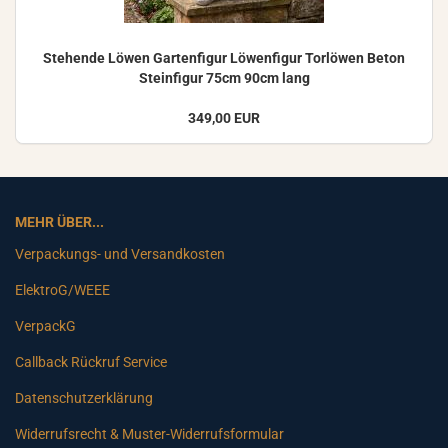
Ste­hen­de Löwen Gar­ten­fi­gur Lö­wen­fi­gur Tor­lö­wen Beton
Stein­fi­gur 75cm 90cm lang
349,00 EUR
MEHR ÜBER...
Verpackungs- und Versandkosten
ElektroG/WEEE
VerpackG
Callback Rückruf Service
Datenschutzerklärung
Widerrufsrecht & Muster-Widerrufsformular