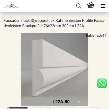
Fas­sa­den­stuck Sty­ro­por­stuck Rah­men­leis­ten Pro­fi­le Fas­sa­
den­leis­ten Stuck­pro­fi­le 76x22mm 300cm L22A
Balustrade24