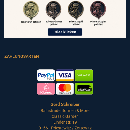
ZAHLUNGSARTEN
Gerd Schreiber
Balustradenformen & More
Classic Garden
Lindenstr. 19
01561 Priestewitz / Zottewitz