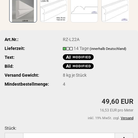
Art.Nr.:
RZ-L22A
Lieferzeit:
14 Tage
(innerhalb Deutschland)
Text:
Bild:
Versand Gewicht:
8
kg je Stück
Mindestbestellmenge:
4
49,60 EUR
16,53 EUR pro Meter
inkl. 19% MwSt. zzgl.
Versand
Stück:
Stück