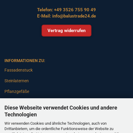
Telefon:
+49 3526 755 90 49
E-Mail:
info@balustrade24.de
Vertrag widerrufen
INFORMATIONEN ZU:
Fassadenstuck
Steinlaternen
Pflanzgefäße
Betonsäulen
Diese Webseite verwendet Cookies und andere
Gartenbänke
Technologien
Wir verwenden Cookies und ähnliche Technologien, auch von
Pfeiler
Drittanbietern, um die ordentliche Funktionsweise der Website zu