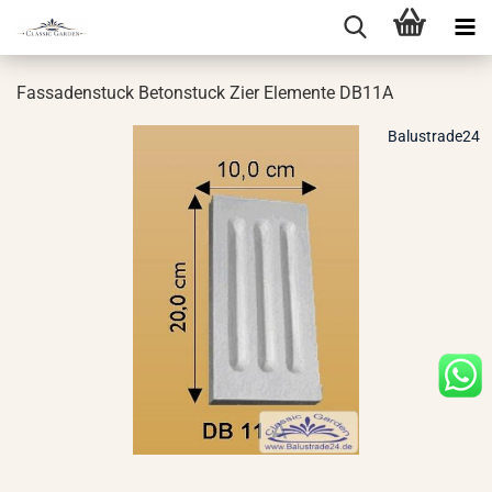
Fas­sa­den­stuck Be­ton­stuck Zier Ele­men­te DB11A
Balustrade24