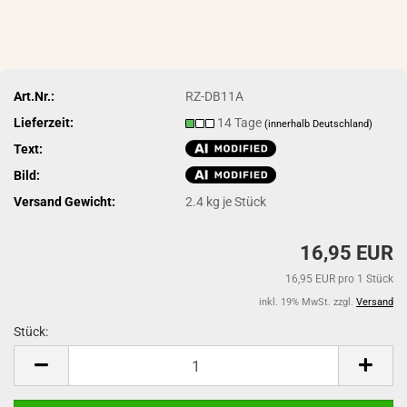
Art.Nr.:
RZ-DB11A
Lieferzeit:
14 Tage
(innerhalb Deutschland)
Text:
Bild:
Versand Gewicht:
2.4
kg je Stück
16,95 EUR
16,95 EUR pro 1 Stück
inkl. 19% MwSt. zzgl.
Versand
Stück:
Stück