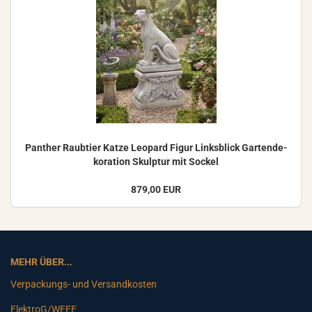
Pan­ther Raub­tier Katze Leo­pard Figur Links­blick Gar­ten­de­
ko­ra­ti­on Skulp­tur mit So­ckel
879,00 EUR
MEHR ÜBER...
Verpackungs- und Versandkosten
ElektroG/WEEE