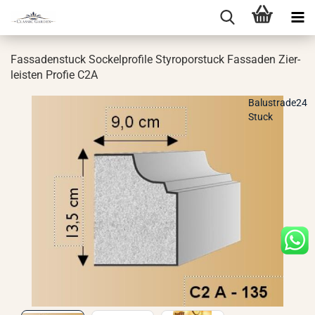
Fas­sa­den­stuck So­ckel­pro­fi­le Sty­ro­por­stuck Fas­sa­den Zier­
leis­ten Pro­fie C2A
Balustrade24
Stuck