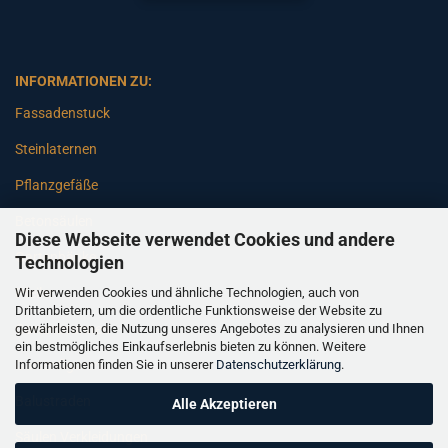
INFORMATIONEN ZU:
Fassadenstuck
Steinlaternen
Pflanzgefäße
Betonsäulen
Diese Webseite verwendet Cookies und andere
Gartenbänke
Technologien
Wir verwenden Cookies und ähnliche Technologien, auch von
Pfeiler
Drittanbietern, um die ordentliche Funktionsweise der Website zu
gewährleisten, die Nutzung unseres Angebotes zu analysieren und Ihnen
Gartenbrunnen
ein bestmögliches Einkaufserlebnis bieten zu können. Weitere
Informationen finden Sie in unserer
Datenschutzerklärung
.
Gartenfiguren
Balustraden
Alle Akzeptieren
Säulen Verkleidungen