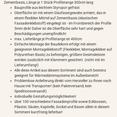
Zementbasis, Länge je 1 Stück Profilstange 300cm lang
Bauprofile aus leichtem Styropor gefräst
Oberfläche ist mit einem Glasfasergewebe armiert, das in
einem flexiblen Mörtel auf Zementbasis (elastischen
Fassadenklebstoff) eingelegt ist - im Frontbereich der Profile
5mm dick! Daher ist die Oberfläche sehr hart und gegen
Beschädigungen unempfindlich!
max. Lieferlänge je Profilstange ist 400cm
Einfache Montage der Baudekore erfolgt mit einem
geeigneten Montageklebstoff (Flexkleber, Montagekleber auf
Polyurethan-Basis) zu befestigen, größere Gesimsleisten
werden zusätzlich mit Klammern gesichert. (nicht mit im
Lieferumfang!)
Alle diese Artikel aus diesem Sortiment sind auch bestens
geeignet für Wärmedämmsysteme im Außenbereich!
Problemlose Anlieferung direkt vom Hersteller zu Ihnen nach
Hause mit Transporter! (kein Paketversand, kein
Speditionsversand!)
individuelle Gestaltungsmöglichkeiten!
über 100 verschiedene Fassadenprofile sowie Eckbossen,
Pilaster, Säulen, Kapitelle, Sockel und Basen allein in diesem
Sortiment kurzfristig lieferbar!