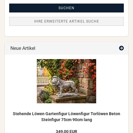
Artikel
Suche
SUCHEN
IHRE ERWEITERTE ARTIKEL SUCHE
Neue Artikel
Ste­hen­de Löwen Gar­ten­fi­gur Lö­wen­fi­gur Tor­lö­wen Beton
Stein­fi­gur 75cm 90cm lang
349,00 EUR