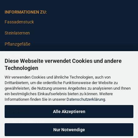
INFORMATIONEN ZU:
Fassadenstuck
Steinlaternen
Pflanzgefäße
Betonsäulen
Diese Webseite verwendet Cookies und andere
Gartenbänke
Technologien
Wir verwenden Cookies und ähnliche Technologien, auch von
Pfeiler
Drittanbietern, um die ordentliche Funktionsweise der Website zu
gewährleisten, die Nutzung unseres Angebotes zu analysieren und Ihnen
Gartenbrunnen
ein bestmögliches Einkaufserlebnis bieten zu können. Weitere
Informationen finden Sie in unserer
Datenschutzerklärung
.
Gartenfiguren
Balustraden
Alle Akzeptieren
Säulen Verkleidungen
Nur Notwendige