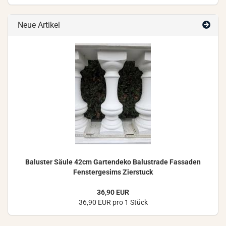
Neue Artikel
Ba­lus­ter Säule 42cm Gar­ten­de­ko Ba­lus­tra­de Fas­sa­den
Fens­ter­ge­sims Zier­stuck
36,90 EUR
36,90 EUR pro 1 Stück