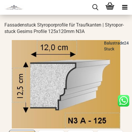
Fas­sa­den­stuck Sty­ro­por­pro­fi­le für Trauf­kan­ten | Sty­ro­por­
stuck Ge­sims Pro­fi­le 125x120mm N3A
Balustrade24
Stuck