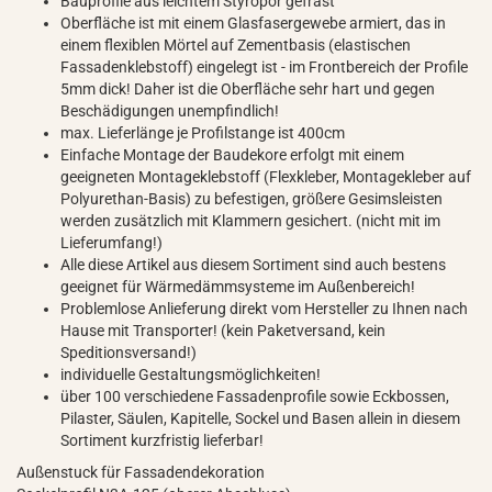
Bauprofile aus leichtem Styropor gefräst
Oberfläche ist mit einem Glasfasergewebe armiert, das in
einem flexiblen Mörtel auf Zementbasis (elastischen
Fassadenklebstoff) eingelegt ist - im Frontbereich der Profile
5mm dick! Daher ist die Oberfläche sehr hart und gegen
Beschädigungen unempfindlich!
max. Lieferlänge je Profilstange ist 400cm
Einfache Montage der Baudekore erfolgt mit einem
geeigneten Montageklebstoff (Flexkleber, Montagekleber auf
Polyurethan-Basis) zu befestigen, größere Gesimsleisten
werden zusätzlich mit Klammern gesichert. (nicht mit im
Lieferumfang!)
Alle diese Artikel aus diesem Sortiment sind auch bestens
geeignet für Wärmedämmsysteme im Außenbereich!
Problemlose Anlieferung direkt vom Hersteller zu Ihnen nach
Hause mit Transporter! (kein Paketversand, kein
Speditionsversand!)
individuelle Gestaltungsmöglichkeiten!
über 100 verschiedene Fassadenprofile sowie Eckbossen,
Pilaster, Säulen, Kapitelle, Sockel und Basen allein in diesem
Sortiment kurzfristig lieferbar!
Außenstuck für Fassadendekoration