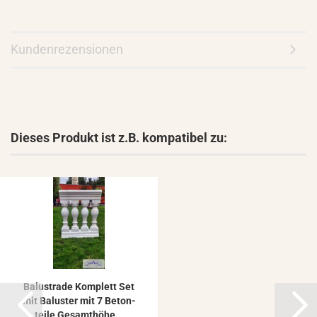
Kundenrezensionen
Dieses Produkt ist z.B. kompatibel zu:
Ba­lus­tra­de Kom­plett Set
mit Ba­lus­ter mit 7 Be­ton­
tei­le Ge­samt­hö­he...