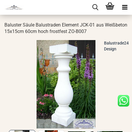
Ba­lus­ter Säule Ba­lus­tra­den Ele­ment JCK-​01 aus Weiß­be­ton
15x15cm 60cm hoch frost­fest ZO-​B007
Balustrade24
Design