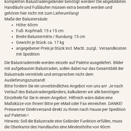
kompletten Balustradengeländer benötigt werden! Die abgebildeten
Handläufe und Fußläufen müssen extra bestellt werden und
gehören hier nicht mit zum Lieferumfang!
Maße der Balustersäule:
Höhe: 60cm
Fuß- Kopfmaß: 15 x 15 cm
Breite Balustermitte / Rundung: 15 cm
Gewicht je Stück: ca. 17 kg
angegebener Preis je Stück incl. MwSt. zuzgl.. Versandkosten
mit Spedition
Die Balustradenteile werden einzeln auf Palette ausgeliefert. Bilder
mit aufgebauten Balustraden, sollen dabei nur das Gesamtbild der
Balustrade vermitteln und entsprechen nicht dem
Auslieferungszustand!
Bitte fordern Sie ein unverbindliches Angebot von uns an! Je nach
Verlauf des Balustradengeländers, kalkulieren wir alle benötigen
Einzelteile für Sie in einem Angebot. Hilfreich wäre dabei eine
Maßskizze von Ihnen! Bitte per eMail oder Fax einreichen. DANKE!
Preiswerter Direktversand direkt zu Ihnen nach Hause per Spedition
auf Paletten !
Hinweis: Soll die Balustrade eine Geländer Funktion erfüllen, muss
die Oberkante des Handlaufes eine Mindesthöhe von 90cm