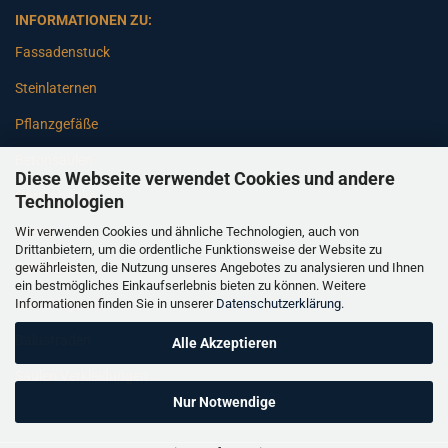
INFORMATIONEN ZU:
Fassadenstuck
Steinlaternen
Pflanzgefäße
Betonsäulen
Diese Webseite verwendet Cookies und andere
Gartenbänke
Technologien
Wir verwenden Cookies und ähnliche Technologien, auch von
Pfeiler
Drittanbietern, um die ordentliche Funktionsweise der Website zu
gewährleisten, die Nutzung unseres Angebotes zu analysieren und Ihnen
Gartenbrunnen
ein bestmögliches Einkaufserlebnis bieten zu können. Weitere
Informationen finden Sie in unserer
Datenschutzerklärung
.
Gartenfiguren
Balustraden
Alle Akzeptieren
Säulen Verkleidungen
Nur Notwendige