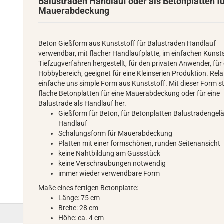
Balustraden Handlauf oder als Betonplatten f
Mauerabdeckung
Beton Gießform aus Kunststoff für Balustraden Handlauf
verwendbar, mit flacher Handlaufplatte, im einfachen Kunsts
Tiefzugverfahren hergestellt, für den privaten Anwender, für
Hobbybereich, geeignet für eine Kleinserien Produktion. Rela
einfache uns simple Form aus Kunststoff. Mit dieser Form st
flache Betonplatten für eine Mauerabdeckung oder für eine
Balustrade als Handlauf her.
Gießform für Beton, für Betonplatten Balustradengel
Handlauf
Schalungsform für Mauerabdeckung
Platten mit einer formschönen, runden Seitenansicht
keine Nahtbildung am Gussstück
keine Verschraubungen notwendig
immer wieder verwendbare Form
Maße eines fertigen Betonplatte:
Länge: 75 cm
Breite: 28 cm
Höhe: ca. 4 cm