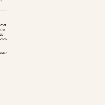
ür
toff-
 den
tiv
ellen
änder