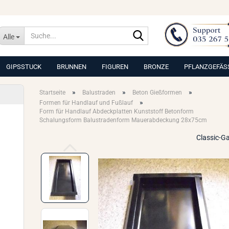
Suche...
Alle
GIPSSTUCK
BRUNNEN
FIGUREN
BRONZE
PFLANZGEFÄS
»
»
»
Startseite
Balustraden
Beton Gießformen
»
Formen für Handlauf und Fußlauf
Form für Handlauf Abdeckplatten Kunststoff Betonform
Schalungsform Balustradenform Mauerabdeckung 28x75cm
Classic-G