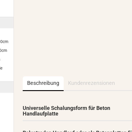
300cm
00cm
m
le
Beschreibung
Kundenrezensionen
Universelle Schalungsform für Beton
Handlaufplatte