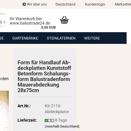
Wir über uns
Deutschland
Kundenlogin
Merkzettel
Ihr Warenkorb bei
www.balustrade24.de
0,00 EUR
SE
GARTENBÄNKE
STEINLATERNEN
WEITERE
Form für Hand­lauf Ab­
deck­plat­ten Kunst­stoff
Be­ton­form Scha­lungs­
form Ba­lus­tra­den­form
arden
Mau­er­ab­de­ckung
28x75cm
Art.Nr.:
Kit-2110-
Abdeckplatte
Lieferzeit:
8 Tage
(innerhalb Deutschland)