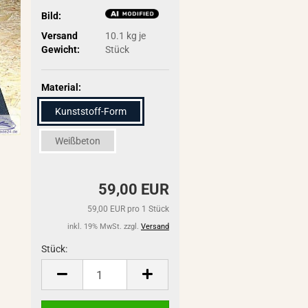
Bild:
Versand
10.1
kg je
Gewicht:
Stück
Material:
Kunststoff-Form
Weißbeton
59,00 EUR
59,00 EUR pro 1 Stück
inkl. 19% MwSt. zzgl.
Versand
Stück:
Stück