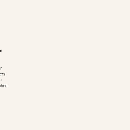
en
ur
ers
en
schen