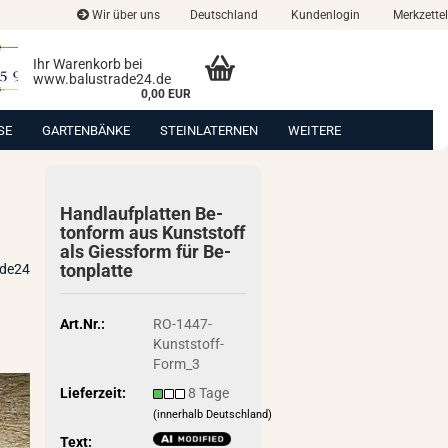
Wir über uns
Deutschland
Kundenlogin
Merkzettel
Ihr Warenkorb bei
www.balustrade24.de
0,00 EUR
SE
GARTENBÄNKE
STEINLATERNEN
WEITERE
Hand­lauf­plat­ten Be­
ton­form aus Kunst­stoff
als Giess­form für Be­
ton­plat­te
ade24
Art.Nr.:
RO-1447-
Kunststoff-
Form_3
Lieferzeit:
8 Tage
(innerhalb Deutschland)
Text: