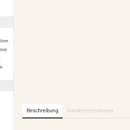
300cm
00cm
m
le
Beschreibung
Kundenrezensionen