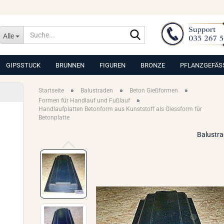
Suche...
Alle
GIPSSTUCK
BRUNNEN
FIGUREN
BRONZE
PFLANZGEFÄS
»
»
»
Startseite
Balustraden
Beton Gießformen
»
Formen für Handlauf und Fußlauf
Handlaufplatten Betonform aus Kunststoff als Giessform für
Betonplatte
Balustr