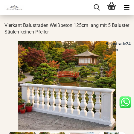
Vier­kant Ba­lus­tra­den Weiß­be­ton 125cm lang mit 5 Ba­lus­ter
Säu­len kei­nen Pfei­ler
Balustrade24
Design