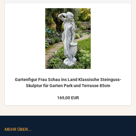
Gar­ten­fi­gur Frau Schau ins Land Klas­si­sche Steinguss-​
Skulptur für Gar­ten Park und Ter­ras­se 85cm
169,00 EUR
MEHR ÜBER...