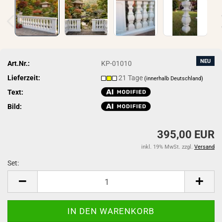
NEU
Art.Nr.:
KP-01010
Lieferzeit:
21 Tage
(innerhalb Deutschland)
Text:
Bild:
395,00 EUR
inkl. 19% MwSt. zzgl.
Versand
Set:
Set