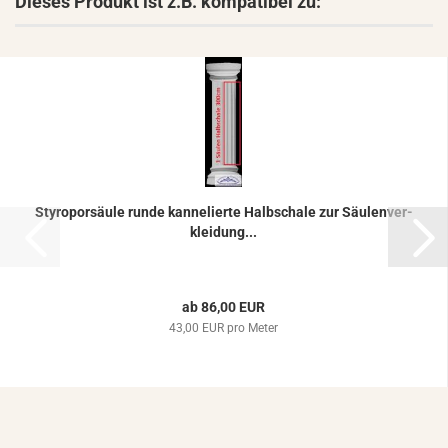
Dieses Produkt ist z.B. kompatibel zu:
Sty­ro­por­säu­le runde kan­ne­lier­te Halb­scha­le zur Säu­len­ver­
klei­dung...
ab 86,00 EUR
43,00 EUR pro Meter