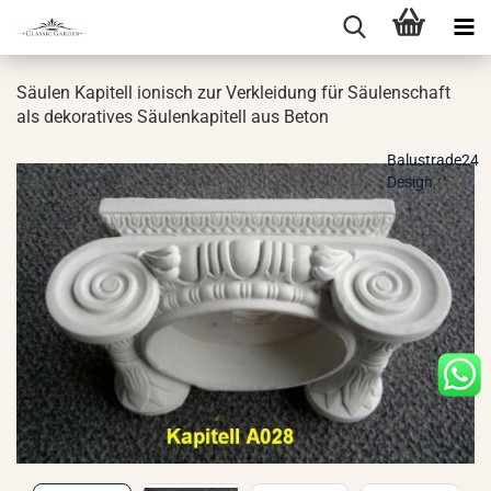
Säu­len Ka­pi­tell io­ni­sch zur Ver­klei­dung für Säu­len­schaft
als de­ko­ra­ti­ves Säu­len­ka­pi­tell aus Beton
Balustrade24
Design