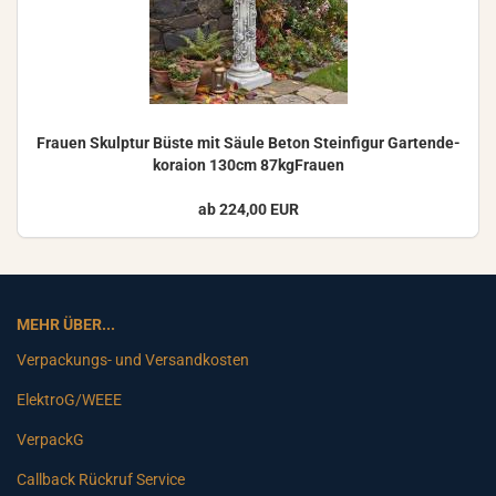
Frau­en Skulp­tur Büste mit Säule Beton Stein­fi­gur Gar­ten­de­
ko­rai­on 130cm 87kgFrauen
ab 224,00 EUR
MEHR ÜBER...
Verpackungs- und Versandkosten
ElektroG/WEEE
VerpackG
Callback Rückruf Service